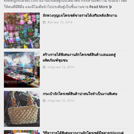
eveleighmarket.com มีงานประดิษฐ์เป็นโคมไฟจากกะลามะพร้าวมาแนะนำ เพื่อ
ให้คนที่มีฝีมือ และมีไอเดียนำไปประดิษฐ์เป็นชิ้นงานขาย
Read More
ถักพวงกุญแจโครเชต์ขายรายได้เสริมหลังเลิกงาน
สิงหาคม 10, 2014
สร้างรายได้พิเศษงานถักโครเชต์สินค้าแฮนเมดสู่
ผลิตภัณฑ์ชุมชน
กรกฎาคม 14, 2014
กระเป๋าถักโครเชต์สินค้าน่าสนใจทำเป็นงานพิเศษ
กรกฎาคม 10, 2014
วิธีหารายได้พิเศษจากงานถักโครเชต์มีหลายรูปแบบคู่