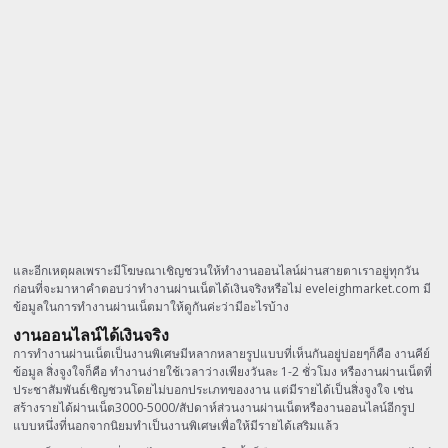
และอีกเหตุผลเพราะมีโฆษณาเชิญชวนให้ทำงานออนไลน์ผ่านสายตาเราอยู่ทุกวัน
ก่อนที่จะมาหาคำตอบว่าทำงานผ่านเน็ตได้เงินจริงหรือไม่ eveleighmarket.com มี
ข้อมูลในการทำงานผ่านเน็ตมาให้ดูกันค่ะว่ามีอะไรบ้าง
งานออนไลน์ได้เงินจริง
การทำงานผ่านเน็ตเป็นงานพิเศษมีหลากหลายรูปแบบที่เห็นกันอยู่บ่อยๆก็คือ งานคีย์
ข้อมูล สิ่งจูงใจก็คือ ทำงานง่ายใช้เวลาว่างเพียงวันละ 1-2 ชั่วโมง หรืองานผ่านเน็ตที่
ประชาสัมพันธ์เชิญชวนโดยไม่บอกประเภทของงาน แต่มีรายได้เป็นสิ่งจูงใจ เช่น
สร้างรายได้ผ่านเน็ต3000-5000/สัปดาห์ส่วนงานผ่านเน็ตหรืองานออนไลน์อีกรูป
แบบหนึ่งที่นอกจากนิยมทำเป็นงานพิเศษเพื่อให้มีรายได้เสริมแล้ว