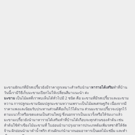
มะขามฝักแก่ที่มีรสเปรี้ยวยังมีราคาถูกเหมาะสำหรับนำมา
หารายได้เสริม
ทำที่บ้าน
วันนี้เรามีวิธีเก็บมะขามเปียกไม่ให้เปลี่ยนสีมาแนะนำ ค่ะ
มะขาม
เป็นไม้ผลที่เราพบเห็นได้ทั่วไปมี 2 ชนิด คือ มะขามที่มีรสเปรี้ยวและมะขาม
หวาน การปลูกมะขามนิยมปลูกมะขามหวานเพราะเป็นไม้ผลเศรษฐกิจ เนื่องจากมี
ราคาแพงและนิยมรับประทานส่วนดีคือเก็บไว้ได้นาน ส่วนมะขามเปรี้ยวจะปลูกไว้
ตามแนวรั้วหรือเขตแดนเป็นส่วนใหญ่ ซึ่งนอกจากเป็นแนวรั้งหรือให้ร่มเงาแล้ว
มะขามเปรี้ยวยังนำมาหารายได้เสริมทำที่บ้านได้เกือบจะทุกส่วนของลำต้น เช่น
ลำต้นใช้ทำเขียงไม้มะขามที่ ใบอ่อนนำมาปรุงอาหารประเภทต้มเพิ่มรสชาติให้จัด
จ้าน ฝักอ่อนนำมาตำน้ำพริก ส่วนฝักแก่นำมาถนอมอาหารเป็นผลไม้แช่อิ่ม และทำ