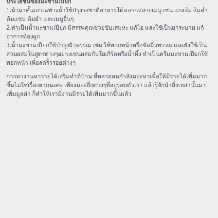
ประโยชน์ของมะขามเปียก
1.นำมาคั้นเอาเฉพาะน้ำใช้ปรุงรสชาติอาหารได้หลากหลายเมนู เช่น แกงส้ม ส้มตำ
ต้มแซบ ต้มยำ และเมนูอื่นๆ
2.ทำเป็นน้ำมะขามเปียก มีสรรพคุณช่วยขับเสมหะ แก้ไอ และใช้เป็นยาระบาย แก้
อาการท้องผูก
3.น้ำมะขามเปียกใช้บำรุงผิวพรรณ เช่น ใช้พอกหน้าหรือขัดผิวพรรณ และยังใช้เป็น
ส่วนผสมในสูตรต่างๆอย่างเช่นผสมกับโยเกิร์ตหรือน้ำผึ้ง ทำเป็นครีมมะขามเปียกใช้
พอกหน้า เพื่อลดริ้วรอยต่างๆ
การหางานหารายได้เสริมทำที่บ้าน ที่หลายคนกำลังมองหาเพื่อให้มีรายได้เพิ่มมาก
ขึ้นไม่ใช่เรื่องยากนะคะ เพียงมองสิ่งต่างๆที่อยู่รอบตัวเรา แล้วรู้จักนำสิ่งเหล่านั้นมา
เพิ่มมูลค่า ก็ทำให้เรามีงานมีรายได้เพิ่มมากขึ้นแล้ว