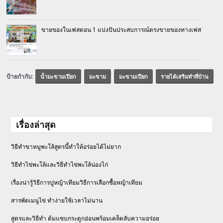
ขายของในเฟสตอน 1 แบ่งปันประสบการณ์ตรงขายของทางเฟส
ป้ายกำกับ:
น้ำมะขามเปียก
มะขาม
มะขามเปียก
รายได้เสริมทำที่บ้าน
เรื่องล่าสุด
วิธีทำขาหมูพะโล้สูตรนี้ทำให้อร่อยได้ไม่ยาก
วิธีทําไข่พะโล้และวิธีทำไข่พะโล้น่องไก่
เรื่องน่ารู้วิธีการปูหญ้าเทียมวิธีการเลือกซื้อหญ้าเทียม
สารพัดเมนูไข่ ทำง่ายใช้เวลาไม่นาน
สูตรและวิธีทำ ต้มแซบกระดูกอ่อนพร้อมเคล็ดลับความอร่อย