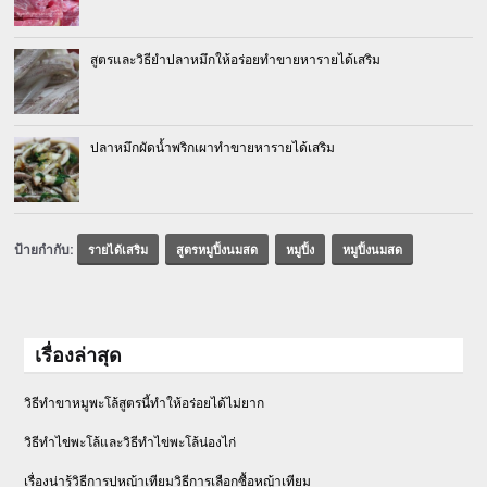
สูตรและวิธียำปลาหมึกให้อร่อยทำขายหารายได้เสริม
ปลาหมึกผัดน้ำพริกเผาทำขายหารายได้เสริม
ป้ายกำกับ:
รายได้เสริม
สูตรหมูปิ้งนมสด
หมูปิ้ง
หมูปิ้งนมสด
เรื่องล่าสุด
วิธีทำขาหมูพะโล้สูตรนี้ทำให้อร่อยได้ไม่ยาก
วิธีทําไข่พะโล้และวิธีทำไข่พะโล้น่องไก่
เรื่องน่ารู้วิธีการปูหญ้าเทียมวิธีการเลือกซื้อหญ้าเทียม