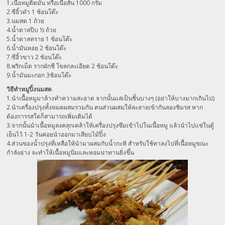
1.เนื้อหมูติดมัน หรือเนื้อสัน 1000 กรัม
2.ซีอิ้วดำ 1 ช้อนโต๊ะ
3.นมสด 1 ถ้วย
4.น้ำตาลปีบ ½ ถ้วย
5.น้ำตาลทราย 1 ช้อนโต๊ะ
6.น้ำมันหอย 2 ช้อนโต๊ะ
7.ซีอิ้วขาว 2 ช้อนโต๊ะ
8.พริกเม็ด รากผักชี โขลกละเอียด 2 ช้อนโต๊ะ
9.น้ำมันมะกอก 3ช้อนโต๊ะ
วิธีทำหมูปิ้งนมสด
1.นำเนื้อหมูมาล้างทำความสะอาด จากนั้นแล่เป็นชิ้นบางๆ (อย่าให้บางมากเกินไป)
2.นำเครื่องปรุงทั้งหมดผสมรวมกัน คนส่วนผสมให้ละลายเข้ากันลองชิมรส หาก
ต้องการรสใดก็สามารถเพิ่มเติมได้
3.จากนั้นนำเนื้อหมูลงคลุกเคล้าให้เครื่องปรุงซึมเข้าไปในเนื้อหมู แล้วนำไปแช่ในตู้
เย็นไว้ 1-2 วันค่อยนำออกมาเสียบไม้ปิ้ง
4.ส่วนของน้ำปรุงที่เหลือให้นำมาผสมกับน้ำกะทิ สำหรับใช้ทาลงไปที่เนื้อหมูขณะ
กำลังย่าง จะทำให้เนื้อหมูนิ่มและหอมน่าทานยิ่งขึ้น