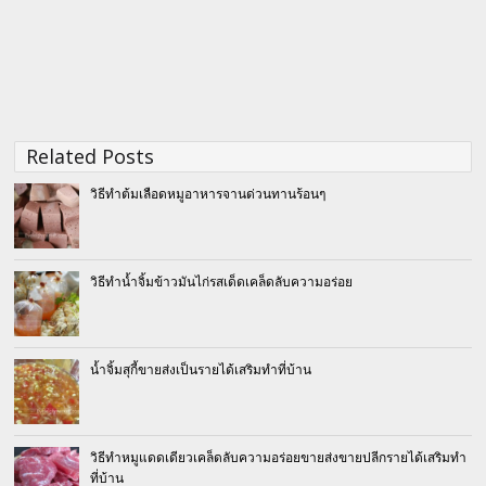
Related Posts
วิธีทำต้มเลือดหมูอาหารจานด่วนทานร้อนๆ
วิธีทำน้ำจิ้มข้าวมันไก่รสเด็ดเคล็ดลับความอร่อย
น้ำจิ้มสุกี้ขายส่งเป็นรายได้เสริมทำที่บ้าน
วิธีทําหมูแดดเดียวเคล็ดลับความอร่อยขายส่งขายปลีกรายได้เสริมทำ
ที่บ้าน