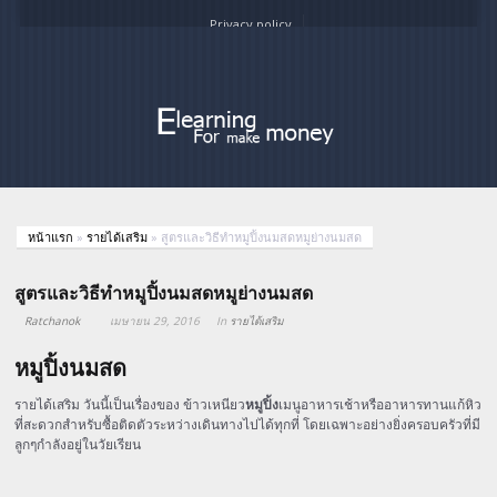
Privacy policy
หน้าแรก
»
รายได้เสริม
»
สูตรและวิธีทำหมูปิ้งนมสดหมูย่างนมสด
สูตรและวิธีทำหมูปิ้งนมสดหมูย่างนมสด
Ratchanok
เมษายน 29, 2016
In
รายได้เสริม
หมูปิ้งนมสด
รายได้เสริม วันนี้เป็นเรื่องของ ข้าวเหนียว
หมูปิ้ง
เมนูอาหารเช้าหรืออาหารทานแก้หิว
ที่สะดวกสำหรับซื้อติดตัวระหว่างเดินทางไปได้ทุกที่ โดยเฉพาะอย่างยิ่งครอบครัวที่มี
ลูกๆกำลังอยู่ในวัยเรียน