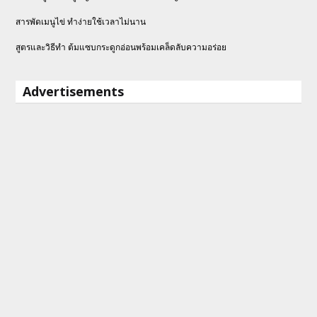
สารพัดเมนูไข่ ทำง่ายใช้เวลาไม่นาน
สูตรและวิธีทำ ต้มแซบกระดูกอ่อนพร้อมเคล็ดลับความอร่อย
Advertisements