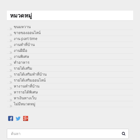
หมวดหมู่
ขนมหวาน
ขายของออนไลน์
งาน part time
งานทําที่บ้าน
งานฝีมือ
งานพิเศษ
ทําอาหาร
รายได้เสริม
รายได้เสริมทำที่บ้าน
รายได้เสริมออนไลน์
หางานทำที่บ้าน
หารายได้พิเศษ
หาเงินทางเว็บ
ไม่มีหมวดหมู่