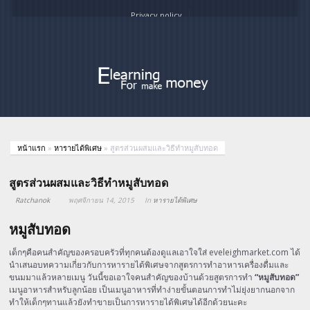
Privacy policy
หน้าแรก
»
หารายได้พิเศษ
»
สูตรส่วนผสมและวิธีทำหมูสับทอด
สูตรส่วนผสมและวิธีทำหมูสับทอด
Ratchanok
พฤศจิกายน 14, 2015
In
หารายได้พิเศษ
หมูสับทอด
เด็กๆคือคนสำคัญของครอบครัวที่ทุกคนต้องดูแลเอาใจใส่ eveleighmarket.com ได้
นำเสนอบทความเกี่ยวกับการหารายได้พิเศษจากสูตรการทำอาหารเครื่องดื่มและ
ขนมมาแล้วหลายเมนู วันนี้ขอเอาใจคนสำคัญของบ้านด้วยสูตรการทำ
“หมูสับทอด”
เมนูอาหารสำหรับลูกน้อย เป็นเมนูอาหารที่ทำง่ายขั้นตอนการทำไม่ยุ่งยากนอกจาก
ทำให้เด็กๆทานแล้วยังทำขายเป็นการหารายได้พิเศษได้อีกด้วยนะคะ