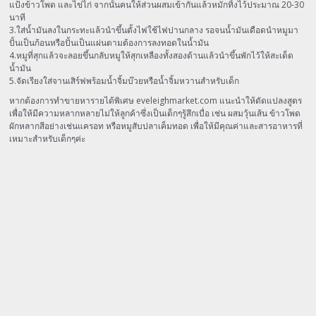
แป้งข้าวโพด และไข่ไก่ จากนั้นคนให้ส่วนผสมเข้ากันแล้วหมักทิ้งไว้ประมาณ 20-30
นาที
3.ใส่น้ำมันลงในกระทะแล้วนำขึ้นตั้งไฟใช้ไฟปานกลาง รอจนน้ำมันเดือดนำหมูมา
ปั้นเป็นก้อนหรือปั้นเป็นแผ่นตามต้องการลงทอดในน้ำมัน
4.หมูที่สุกแล้วจะลอยขึ้นกลับหมูให้สุกเหลืองทั้งสองด้านแล้วนำขึ้นพักไว้ให้สะเด็ด
น้ำมัน
5.จัดเรียงใส่จานเสิร์ฟพร้อมน้ำจิ้มบ๊วยหรือน้ำจิ้มหวานสำหรับเด็ก
หากต้องการทำขายหารายได้พิเศษ eveleighmarket.com แนะนำให้ดัดแปลงสูตร
เพื่อให้มีความหลากหลายไม่ให้ลูกค้าซึ่งเป็นเด็กๆรู้สึกเบื่อ เช่น ผสมวุ้นเส้น ข้าวโพด
ผักหลากสีอย่างเช่นแครอท หรือหมูสับปลาเค็มทอด เพื่อให้มีคุณค่าและสารอาหารที่
เหมาะสำหรับเด็กๆค่ะ