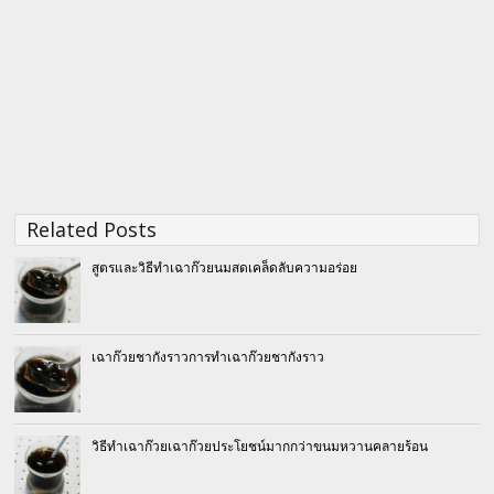
Related Posts
สูตรและวิธีทำเฉาก๊วยนมสดเคล็ดลับความอร่อย
เฉาก๊วยชากังราวการทำเฉาก๊วยชากังราว
วิธีทำเฉาก๊วยเฉาก๊วยประโยชน์มากกว่าขนมหวานคลายร้อน