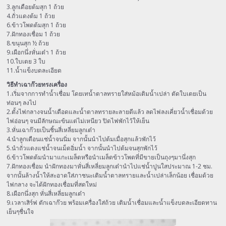
3.ลูกเดือยต้มสุก 1 ถ้วย
4.ถั่วแดงต้ม 1 ถ้วย
6.ข้าวโพดต้มสุก 1 ถ้วย
7.ฝักทองเชื่อม 1 ถ้วย
8.ขนุนสุก ½ ถ้วย
9.เผือกนึ่งหั่นเต๋า 1 ถ้วย
10.ใบเตย 3 ใบ
11.น้ำแข็งบดละเอียด
วิธีทำเฉาก๊วยทรงเครื่อง
1.เริ่มจากการทำน้ำเชื่อม โดยเทน้ำตาลทรายใส่หม้อเติมน้ำเปล่า ตัดใบเตยเป็น
ท่อนๆ ลงไป
2.ตั้งไฟกลางจนน้ำเดือดและน้ำตาลทรายละลายดีแล้ว ลดไฟลงเคี่ยวน้ำเชื่อมด้วย
ไฟอ่อนๆ จนมีลักษณะข้นแต่ไม่เหนียว ปิดไฟพักไว้ให้เย็น
3.หั่นเฉาก๊วยเป็นชิ้นสี่เหลี่ยมลูกเต๋า
4.นำลูกเดือนแช่น้ำจนนิ่ม จากนั้นนำไปต้มเมื่อสุกแล้วพักไว้
5.นำถั่วแดงแช่น้ำจนเม็ดอิ่มน้ำ จากนั้นนำไปต้มจนสุกพักไว้
6.ข้าวโพดต้มนำมาแกะเมล็ดหรือนำเมล็ดข้าวโพดที่มีขายเป็นถุงๆมานึ่งสุก
7.ฝักทองเชื่อม นำฝักทองมาหั่นสี่เหลี่ยมลูกเต๋านำไปแช่น้ำปูนใสประมาณ 1-2 ชม.
จากนั้นล้างน้ำให้สะอาดใส่ภาชนะเติมน้ำตาลทรายและน้ำเปล่าเล็กน้อย เชื่อมด้วย
ไฟกลาง จะได้ฝักทองเชื่อมที่สดใหม่
8.เผือกนึ่งสุก หั่นสี่เหลี่ยมลูกเต๋า
9.เวลาเสิร์ฟ ตักเฉาก๊วย พร้อมเครื่องใส่ถ้วย เติมน้ำเชื่อมและน้ำแข็งบดละเอียดทาน
เย็นๆชื่นใจ