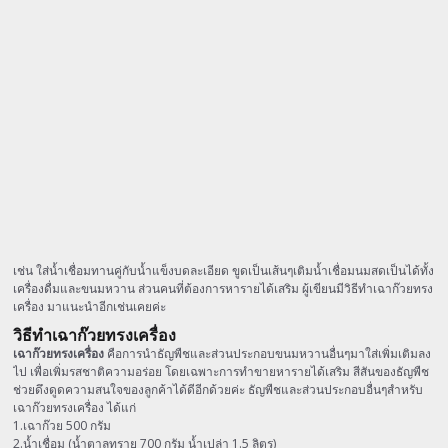
เช่น ใส่น้ำเชื่อมทานคู่กับน้ำแข็งบดละเอียด ขูดเป็นเส้นๆเติมน้ำเชื่อมนมสดเป็นได้ทั้ง
เครื่องดื่มและขนมหวาน ส่วนคนที่ต้องการหารายได้เสริม ผู้เขียนมีวิธีทำเฉาก๊วยทรง
เครื่อง มาแนะนำอีกเช่นเคยค่ะ
วิธีทำเฉาก๊วยทรงเครื่อง
เฉาก๊วยทรงเครื่อง
คือการนำธัญพืชและส่วนประกอบขนมหวานอื่นๆมาใส่เพิ่มเติมลง
ไป เพื่อเพิ่มรสชาติความอร่อย โดยเฉพาะการทำขายหารายได้เสริม สีสันของธัญพืช
ช่วยดึงดูดความสนใจของลูกค้าได้ดีอีกด้วยค่ะ ธัญพืชและส่วนประกอบอื่นๆสำหรับ
เฉาก๊วยทรงเครื่อง ได้แก่
1.เฉาก๊วย 500 กรัม
2.น้ำเชื่อม (น้ำตาลทราย 700 กรัม น้ำเปล่า 1.5 ลิตร)