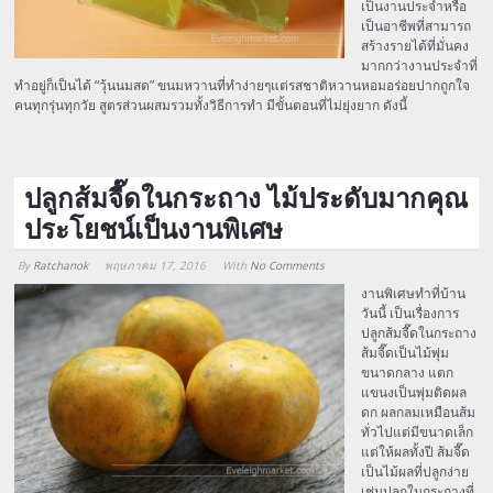
เป็นงานประจำหรือ
เป็นอาชีพที่สามารถ
สร้างรายได้ที่มั่นคง
มากกว่างานประจำที่
ทำอยู่ก็เป็นได้ “วุ้นนมสด” ขนมหวานที่ทำง่ายๆแต่รสชาติหวานหอมอร่อยปากถูกใจ
คนทุกรุ่นทุกวัย สูตรส่วนผสมรวมทั้งวิธีการทำ มีขั้นตอนที่ไม่ยุ่งยาก ดังนี้
ปลูกส้มจี๊ดในกระถาง ไม้ประดับมากคุณ
ประโยชน์เป็นงานพิเศษ
By
Ratchanok
พฤษภาคม 17, 2016
With
No Comments
Array
งานพิเศษทำที่บ้าน
วันนี้ เป็นเรื่องการ
ปลูกส้มจี๊ดในกระถาง
ส้มจี๊ดเป็นไม้พุ่ม
ขนาดกลาง แตก
แขนงเป็นพุ่มติดผล
ดก ผลกลมเหมือนส้ม
ทั่วไปแต่มีขนาดเล็ก
แต่ให้ผลทั้งปี ส้มจี๊ด
เป็นไม้ผลที่ปลูกง่าย
เช่นปลูกในกระถางที่