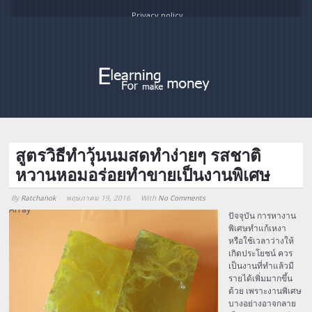
Privacy policy
สูตรวิธีทำวุ้นนมสดทำง่ายๆ รสชาติ
หวานหอมอร่อยทำขายเป็นงานพิเศษ
By
Ratchanok
พฤษภาคม 19, 2016
With
No Comments
Array
ปัจจุบัน การหางาน
พิเศษทำแก้เหงา
หรือใช้เวลาว่างให้
เกิดประโยชน์ ควร
เป็นงานที่ทำแล้วมี
รายได้เพิ่มมากขึ้น
ด้วย เพราะงานพิเศษ
บางอย่างอาจกลาย