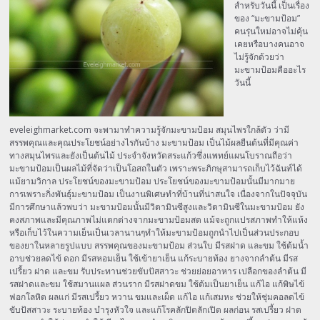
สำหรับวันนี้ เป็นเรื่อง
ของ “มะขามป้อม”
คนรุ่นใหม่อาจไม่คุ้น
เคยหรือบางคนอาจ
ไม่รู้จักด้วยว่า
มะขามป้อมคืออะไร
วันนี้
eveleighmarket.com จะพามาทำความรู้จักมะขามป้อม สมุนไพรใกล้ตัว ว่ามี
สรรพคุณและคุณประโยชน์อย่างไรกันบ้าง มะขามป้อม เป็นไม้ผลยืนต้นที่มีคุณค่า
ทางสมุนไพรและยังเป็นต้นไม้ ประจำจังหวัดสระแก้วซึ่งแพทย์แผนโบราณถือว่า
มะขามป้อมเป็นผลไม้ที่จัดว่าเป็นโอสถในตัว เพราะพระภิกษุสามารถเก็บไว้ฉันท์ได้
แม้ยามวิกาล ประโยชน์ของมะขามป้อม ประโยชน์ของมะขามป้อมนั้นมีมากมาย
การเพราะกิ่งพันธุ์มะขามป้อม เป็นงานพิเศษทำที่บ้านที่น่าสนใจ เนื่องจากในปัจจุบัน
มีการศึกษาแล้วพบว่า มะขามป้อมนั้นมีวิตามินซีสูงและวิตามินซีในมะขามป้อม ยัง
คงสภาพและมีคุณภาพไม่แตกต่างจากมะขามป้อมสด แม้จะถูกแปรสภาพทำให้แห้ง
หรือเก็บไว้ในความเย็นเป็นเวลานานๆทำให้มะขามป้อมถูกนำไปเป็นส่วนประกอบ
ของยาในหลายรูปแบบ สรรพคุณของมะขามป้อม ส่วนใบ มีรสฝาด และขม ใช้ต้มน้ำ
อาบช่วยลดไข้ ดอก มีรสหอมเย็น ใช้เข้ายาเย็น แก้ระบายท้อง ยางจากลำต้น มีรส
เปรี้ยว ฝาด และขม รับประทานช่วยขับปัสสาวะ ช่วยย่อยอาหาร เปลือกของลำต้น มี
รสฝาดและขม ใช้สมานแผล ส่วนราก มีรสฝาดขม ใช้ต้มเป็นยาเย็น แก้ไอ แก้พิษไข้
ฟอกโลหิต ผลแก่ มีรสเปรี้ยว หวาน ขมและเผ็ด แก้ไอ แก้เสมหะ ช่วยให้ชุ่มคอลดไข้
ขับปัสสาวะ ระบายท้อง บำรุงหัวใจ และแก้โรคลักปิดลักเปิด ผลก่อน รสเปรี้ยว ฝาด