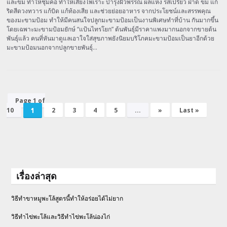
และขม ทำให้ชุ่มคอ ทำให้เสียงไพเราะ บำรุงผิวพรรณ ผลแห้ง รสเปรี้ยว ฝาด ขม แก้
ริดสีดวงทวาร แก้บิด แก้ท้องเสีย และช่วยย่อยอาหาร จากประโยชน์และสรรพคุณ
ของมะขามป้อม ทำให้มีคนสนใจปลูกมะขามป้อมเป็นงานพิเศษทำที่บ้าน กันมากขึ้น
โดยเฉพาะมะขามป้อมยักษ์ “แป้นไทรโยก” ต้นพันธุ์มีราคาแพงมากนอกจากขายต้น
พันธุ์แล้ว คนที่หันมาดูแลเอาใจใส่สุขภาพยังนิยมบริโภคมะขามป้อมเป็นยาอีกด้วย
มะขามป้อมนอกจากปลูกขายพันธุ์…
Page 1 of
10
1
2
3
4
5
...
»
Last »
เรื่องล่าสุด
วิธีทำขาหมูพะโล้สูตรนี้ทำให้อร่อยได้ไม่ยาก
วิธีทําไข่พะโล้และวิธีทำไข่พะโล้น่องไก่