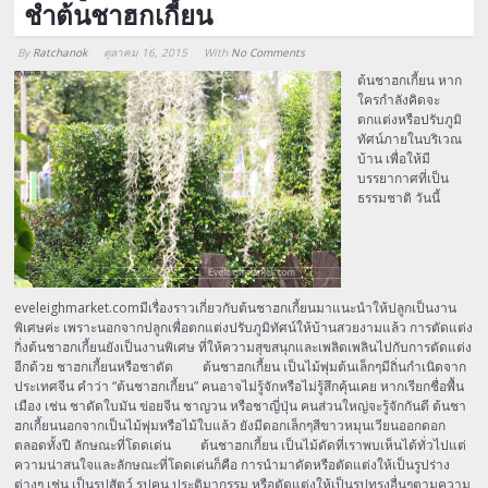
ชำต้นชาฮกเกี้ยน
By
Ratchanok
ตุลาคม 16, 2015
With
No Comments
Array
ต้นชาฮกเกี้ยน หาก
ใครกำลังคิดจะ
ตกแต่งหรือปรับภูมิ
ทัศน์ภายในบริเวณ
บ้าน เพื่อให้มี
บรรยากาศที่เป็น
ธรรมชาติ วันนี้
eveleighmarket.comมีเรื่องราวเกี่ยวกับต้นชาฮกเกี้ยนมาแนะนำให้ปลูกเป็นงาน
พิเศษค่ะ เพราะนอกจากปลูกเพื่อตกแต่งปรับภูมิทัศน์ให้บ้านสวยงามแล้ว การตัดแต่ง
กิ่งต้นชาฮกเกี้ยนยังเป็นงานพิเศษ ที่ให้ความสุขสนุกและเพลิดเพลินไปกับการตัดแต่ง
อีกด้วย ชาฮกเกี้ยนหรือชาดัด ต้นชาฮกเกี้ยน เป็นไม้พุ่มต้นเล็กๆมีถิ่นกำเนิดจาก
ประเทศจีน คำว่า “ต้นชาฮกเกี้ยน” คนอาจไม่รู้จักหรือไม่รู้สึกคุ้นเคย หากเรียกชื่อพื้น
เมือง เช่น ชาดัดใบมัน ข่อยจีน ชาญวน หรือชาญี่ปุ่น คนส่วนใหญ่จะรู้จักกันดี ต้นชา
ฮกเกี้ยนนอกจากเป็นไม้พุ่มหรือไม้ใบแล้ว ยังมีดอกเล็กๆสีขาวหมุนเวียนออกดอก
ตลอดทั้งปี ลักษณะที่โดดเด่น ต้นชาฮกเกี้ยน เป็นไม้ดัดที่เราพบเห็นได้ทั่วไปแต่
ความน่าสนใจและลักษณะที่โดดเด่นก็คือ การนำมาดัดหรือตัดแต่งให้เป็นรูปร่าง
ต่างๆ เช่น เป็นรูปสัตว์ รูปคน ประติมากรรม หรือตัดแต่งให้เป็นรูปทรงอื่นๆตามความ