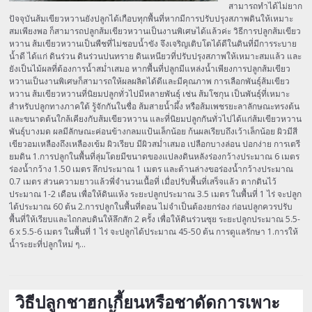
สามารถทำได้ไม่ยาก
ปัจจุบันส้มเขียวหวานยังปลูกได้เกือบทุกพื้นที่หากมีการปรับปรุงสภาพดินให้เหมาะ
สมเพียงพอ ก็สามารถปลูกส้มเขียวหวานเป็นงานพิเศษได้แล้วค่ะ วิธีการปลูกส้มเขียว
หวาน ส้มเขียวหวานเป็นพืชที่ไม่ชอบน้ำขัง จึงเจริญเติบโตได้ดีในดินที่มีการระบาย
น้ำดี ได้แก่ ดินร่วน ดินร่วนปนทราย ดินเหนียวที่ปรับปรุงสภาพให้เหมาะสมแล้ว และ
ยังเป็นไม้ผลที่ต้องการน้ำสม่ำเสมอ หากพื้นที่ปลูกมีแหล่งน้ำเพียงการปลูกส้มเขียว
หวานเป็นงานพิเศษก็สามารถให้ผลผลิตได้ดีและมีคุณภาพ การเลือกพันธุ์ส้มเขียว
หวาน ส้มเขียวหวานที่นิยมปลูกทั่วไปมีหลายพันธุ์ เช่น ส้มโชกุน เป็นพันธุ์ที่เหมาะ
สำหรับปลูกทางภาคใต้ รู้จักกันในชื่อ ส้มสายน้ำผึ้ง หรือส้มเพชรยะลาลักษณะทรงต้น
และขนาดต้นใกล้เคียงกับส้มเขียวหวาน และที่นิยมปลูกกันทั่วไปได้แก่ส้มเขียวหวาน
พันธุ์บางมด ผลมีลักษณะค่อนข้างกลมแป้นเล็กน้อย ก้นผลเรียบถึงเว้าเล็กน้อย ผิวมีสี
เขียวอมเหลืองถึงเหลืองเข้ม ผิวเรียบ มีผิวสม่ำเสมอ เปลือกบางล่อน ปอกง่าย การเตรี
ยมดิน 1.การปลูกในพื้นที่ลุ่มโดยมีขนาดของแปลงดินหลังร่องกว้างประมาณ 6 เมตร
ร่องน้ำกว้าง 1.50 เมตร ลึกประมาณ 1 เมตร และด้านล่างขอร่องน้ำกว้างประมาณ
0.7 เมตร ส่วนความยาวแล้วพี่จำนวนเนื้อที่ เมื่อปรับพื้นที่เสร็จแล้ว ตากดินไว้
ประมาณ 1-2 เดือน เพื่อให้ดินแห้ง ระยะปลูกประมาณ 3.5 เมตร ในพื้นที่ 1 ไร่ จะปลูก
ได้ประมาณ 60 ต้น 2.การปลูกในพื้นที่ดอน ไม่จำเป็นต้องยกร่อง ก่อนปลูกควรปรับ
พื้นที่ให้เรียบและไถกลบดินให้ลึกสัก 2 ครั้ง เพื่อให้ดินร่วนซุย ระยะปลูกประมาณ 5.5-
6 x 5.5-6 เมตร ในพื้นที่ 1 ไร่ จะปลูกได้ประมาณ 45-50 ต้น การดูแลรักษา 1.การให้
น้ำระยะที่ปลูกใหม่ ๆ…
วิธีปลูกชาฮกเกี้ยนหรือชาดัดการเพาะ