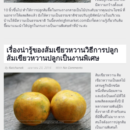
มีความกว้างตั้งแต่
10 นิ้วขึ้นไป ทำให้การปลูกส้มจี๊ดในกระถางกลายเป็นไม้ประดับมากคุณประโยชน์ ที่
นอกจากให้ผลผลิตแล้ว ยังให้ความเป็นธรรมชาติช่วยปรับภูมิทัศน์ภายในบริเวณ
บ้านให้มีความเป็นธรรมชาติ วันนี้eveleighmarket.comมีเกร็ดความรู้เกี่ยวกับส้ม
จี๊ดมาแนะนำให้ปลูกในกระถางเป็นงานพิเศษทำที่บ้าน ค่ะ
เรื่องน่ารู้ของส้มเขียวหวานวิธีการปลูก
ส้มเขียวหวานปลูกเป็นงานพิเศษ
By
Ratchanok
เมษายน 23, 2016
With
No Comments
Array
ส้มเขียวหวาน ส้ม
เขียวหวานเป็นผลไม้
เศรษฐกิจอีกชนิด
หนึ่งที่คนนิยมทาน
และยังเป็นผลไม้ที่ให้
ผลผลิตตลอดทั้งปี มี
หลากหลายพันธุ์อีก
ทั้งราคาดี สำหรับคน
ที่มีพื้นที่ไม่มาก หาก
สนใจต้องการปลูกส้ม
เป็นงานพิเศษก็