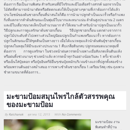
ต้องการ ถือเป็นงานพิเศษ สำหรับคนที่มีใจรักและมีไอเดียสร้างสรรค์ นอกจากเป็น
ไม้ดัดที่สามารถนำมาดัดหรือตัดตกแต่งให้เป็นรูปต่างๆตามที่เราต้องการได้แล้ว
ประโยชน์ของต้นชาฮกเกี้ยนที่น่าสนใจก็คือ การนำมาปลูกทำเป็นแนวรั้วหรือกำแพง
กิ่งที่แตกจากลำต้นลักษณะเป็นพุ่มมีใบมากและหนาแน่น ลำต้นสูงประมาณ 2 เมตร
และมีใบเดี่ยวขนาดเล็กเป็นจำนวนมาก ทำให้เหมาะสำหรับนำมาปลูกเป็นแนวรั้ว
วิธีปลูกและการดูแลรักษาต้นชาฮกเกี้ยน วิธีปลูกชาฮกเกี้ยน แตกต่างจากการ
ปลูกไม้ประดับทั่วไปเพราะส่วนใหญ่นิยมปลูกเป็นกำแพงหรือแนวรั้ว หากต้องการ
ปลูกในลักษณะนี้ให้ขุดดินเป็นทางยาว เมื่อได้แนวหลุมแล้วนำต้นพันธุ์ชาฮกเกี้ยน
ปลูกลงในหลุมให้มีระยะห่างประมาณ 1 คืบเกลี่ยดินกลบ ปลูกจนหมดแนวหลุมที่
ต้องการ การดูแลรักษา ในช่วงหน้าฝนควรรดน้ำเฉพาะเมื่อสังเกตเห็นดินแห้ง
หรือฝนทิ้งช่วงนานๆ ช่วงหน้าแล้ง ควรรดน้ำทุกวันอย่างน้อยวันละ 1 ครั้ง ช่วงเช้า
หรือเย็นใส่ปุ๋ยคอก หรือปุ๋ยอินทรีย์อื่นๆเช่นปุ๋ยหมักบริเวณข้างแถวที่ปลูกทั้งสองข้าง
พร้อมพรวนดินอย่างสม่ำเสมอ การเพาะชำต้นชาฮกเกี้ยน 1.เตรียมวัสดุ เช่น ถุงเพาะ
ชำตามขนาดที่ต้องการ…
มะขามป้อมสมุนไพรไกล้ตัวสรรพคุณ
ของมะขามป้อม
By
Ratchanok
ตุลาคม 12, 2015
With
No Comments
Array
มะขามป้อม งาน
พิเศษทำที่บ้าน