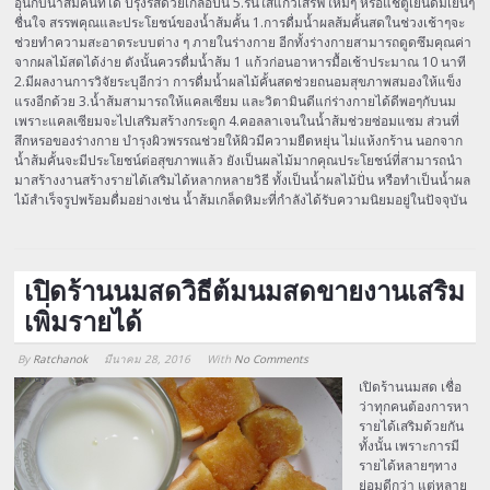
อุ่นกับน้ำส้มคั้นที่ได้ ปรุงรสด้วยเกลือป่น 5.รินใส่แก้วเสิร์ฟใหม่ๆ หรือแช่ตู้เย็นดื่มเย็นๆ
ชื่นใจ สรรพคุณและประโยชน์ของน้ำส้มคั้น 1.การดื่มน้ำผลส้มคั้นสดในช่วงเช้าๆจะ
ช่วยทำความสะอาดระบบต่าง ๆ ภายในร่างกาย อีกทั้งร่างกายสามารถดูดซึมคุณค่า
จากผลไม้สดได้ง่าย ดังนั้นควรดื่มน้ำส้ม 1 แก้วก่อนอาหารมื้อเช้าประมาณ 10 นาที
2.มีผลงานการวิจัยระบุอีกว่า การดื่มน้ำผลไม้คั้นสดช่วยถนอมสุขภาพสมองให้แข็ง
แรงอีกด้วย 3.น้ำส้มสามารถให้แคลเซียม และวิตามินดีแก่ร่างกายได้ดีพอๆกับนม
เพราะแคลเซียมจะไปเสริมสร้างกระดูก 4.คอลลาเจนในน้ำส้มช่วยซ่อมแซม ส่วนที่
สึกหรอของร่างกาย บำรุงผิวพรรณช่วยให้ผิวมีความยืดหยุ่น ไม่แห้งกร้าน นอกจาก
น้ำส้มคั้นจะมีประโยชน์ต่อสุขภาพแล้ว ยังเป็นผลไม้มากคุณประโยชน์ที่สามารถนำ
มาสร้างงานสร้างรายได้เสริมได้หลากหลายวิธี ทั้งเป็นน้ำผลไม้ปั่น หรือทำเป็นน้ำผล
ไม้สำเร็จรูปพร้อมดื่มอย่างเช่น น้ำส้มเกล็ดหิมะที่กำลังได้รับความนิยมอยู่ในปัจจุบัน
เปิดร้านนมสดวิธีต้มนมสดขายงานเสริม
เพิ่มรายได้
By
Ratchanok
มีนาคม 28, 2016
With
No Comments
Array
เปิดร้านนมสด เชื่อ
ว่าทุกคนต้องการหา
รายได้เสริมด้วยกัน
ทั้งนั้น เพราะการมี
รายได้หลายๆทาง
ย่อมดีกว่า แต่หลาย