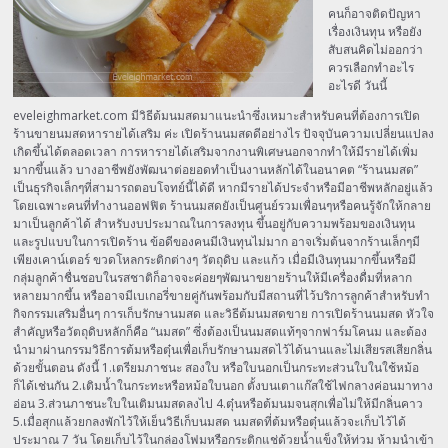
คนก็อาจติดปัญหา
เรื่องเงินทุน หรือยัง
สับสนคิดไม่ออกว่า
ควรเลือกทำอะไร
อะไรดี วันนี้
eveleighmarket.com มีวิธีต้มนมสดมาแนะนำซึ่งเหมาะสำหรับคนที่ต้องการเปิด
ร้านขายนมสดหารายได้เสริม ค่ะ เปิดร้านนมสดดีอย่างไร ปัจจุบันความเปลี่ยนแปลง
เกิดขึ้นได้ตลอดเวลา การหารายได้เสริมจากงานพิเศษนอกจากทำให้มีรายได้เพิ่ม
มากขึ้นแล้ว บางอาชีพยังพัฒนาต่อยอดทำเป็นงานหลักได้ในอนาคต “ร้านนมสด”
เป็นธุรกิจเล็กๆที่สามารถตอบโจทย์นี้ได้ดี หากมีรายได้ประจำหรือมีอาชีพหลักอยู่แล้ว
โดยเฉพาะคนที่ทำงานออฟฟิต ร้านนมสดยังเป็นศูนย์รวมเพื่อนๆหรือคนรู้จักให้กลาย
มาเป็นลูกค้าได้ สำหรับงบประมาณในการลงทุน ขึ้นอยู่กับความพร้อมของเงินทุน
และรูปแบบในการเปิดร้าน ข้อดีของคนมีเงินทุนไม่มาก อาจเริ่มต้นจากร้านเล็กๆมี
เพียงเคาน์เตอร์ ขวดโหลกระติกต่างๆ วัตถุดิบ และแก้ว เมื่อมีเงินทุนมากขึ้นหรือมี
กลุ่มลูกค้าชื่นชอบในรสชาติก็อาจจะค่อยๆพัฒนาขยายร้านให้มีเครื่องดื่มที่หลาก
หลายมากขึ้น หรืออาจมีเบเกอรี่ขายคู่กันพร้อมกับมีสถานที่ไว้บริการลูกค้าสำหรับทำ
กิจกรรมเสริมอื่นๆ การเก็บรักษานมสด และวิธีต้มนมสดขาย การเปิดร้านนมสด หัวใจ
สำคัญหรือวัตถุดิบหลักก็คือ “นมสด” ซึ่งต้องเป็นนมสดแท้ๆจากฟาร์มโคนม และต้อง
นำมาผ่านกรรมวิธีการต้มหรือตุ๋นเพื่อเก็บรักษานมสดไว้ได้นานและไม่เสียรสเสียกลิ่น
ด้วยขั้นตอน ดังนี้ 1.เตรียมภาชนะ สองใบ หรือใบนอกเป็นกระทะส่วนใบในใช้หม้อ
ก็ได้เช่นกัน 2.เติมน้ำในกระทะหรือหม้อใบนอก ตั้งบนเตาแก๊สใช้ไฟกลางค่อนมาทาง
อ่อน 3.ส่วนภาชนะใบในเติมนมสดลงไป 4.ตุ๋นหรือต้มนมจนสุกเพื่อไม่ให้มีกลิ่นคาว
5.เมื่อสุกแล้วยกลงพักไว้ให้เย็นวิธีเก็บนมสด นมสดที่ต้มหรือตุ๋นแล้วจะเก็บไว้ได้
ประมาณ 7 วัน โดยเก็บไว้ในกล่องโฟมหรือกระติกแช่ด้วยน้ำแข็งให้ท่วม ห้ามนำเข้า