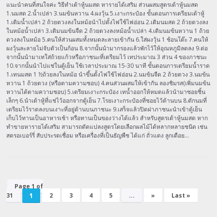
แนะนำคนที่สนใจค่ะ วิธีทำเต้าหู้นมสด หารายได้เสริม ส่วนผสมสูตรเต้าหู้นมสด
1.นมสด 2.น้ำเปล่า 3.นมข้นหวาน 4.ผงวุ้น 5.เงาะกระป๋อง ขั้นตอนการเตรียมเต้าหู้
1.เติมน้ำเปล่า 2 ถ้วยตวงลงในหม้อนำไปตั้งไฟใช้ไฟอ่อน 2.เติมนมสด 2 ถ้วยตวงลง
ในหม้อน้ำเปล่า 3.เติมนมข้นจืด 2 ถ้วยตวงลงหม้อน้ำเปล่า 4.เติมนมข้นหวาน 1 ถ้วย
ดวงลงในหม้อ 5.คนให้ส่วนผสมทั้งหมดละลายเข้ากัน 6.ใส่ผงวุ้น 1 ช้อนโต๊ะ 7.คนให้
ผงวุ้นละลายไม่จับตัวเป็นก้อน 8.จากนั้นนำมากรองแล้วพักไว้ให้อุณหภูมิลดลง 9.ต่อ
จากนั้นนำมาเทใส่ถ้วยแก้วหรือภาชนะที่เตรียมไว้ เทประมาณ 3 ส่วน 4 ของภาชนะ
10.จากนั้นนำไปแช่ในตู้เย็น ใช้เวลาประมาณ 15-30 นาที ขั้นตอนการเตรียมน้ำราด
1.เทนมสด 1 ½ถ้วยลงในหม้อ นำขึ้นตั้งไฟใช้ไฟอ่อน 2.นมข้นจืด 2 ถ้วยตวง 3.นมข้น
หวาน 1 ถ้วยตวง (หรือตามความชอบ) 4.คนส่วนผสมให้เข้ากัน ลองชิมรส(เพิ่มนมข้น
หวานได้ตามความชอบ) 5.เตรียมเงาะกระป๋อง เทน้ำออกให้หมดแล้วนำมาซอยชิ้น
เล็กๆ 6.นำเต้าหู้ที่แช่ไว้ออกจากตู้เย็น 7.โรยเงาะกระป๋องที่ซอยไว้ด้านบน 8.ตักนมที่
เตรียมไว้ราดลงบนเงาะที่อยู่ด้านบนภาชนะ 9.เสร็จแล้วปิดฝาภาชนะนำเข้าตู้เย็น
เก็บไว้ทานเป็นอาหารเช้า หรือทานเป็นของว่างได้แล้ว สำหรับสูตรเต้าหู้นมสด หาก
ทำขายหารายได้เสริม สามารถดัดแปลงสูตรโดยเลือกผลไม้ได้หลากหลายชนิด เช่น
สตรอเบอร์รี่ สับประรดเชื่อม หรือเครื่องที่เป็นธัญพืช ได้แก่ ถั่วแดง ลูกเดือย…
Page 1 of
31
1
2
3
4
5
...
»
Last »