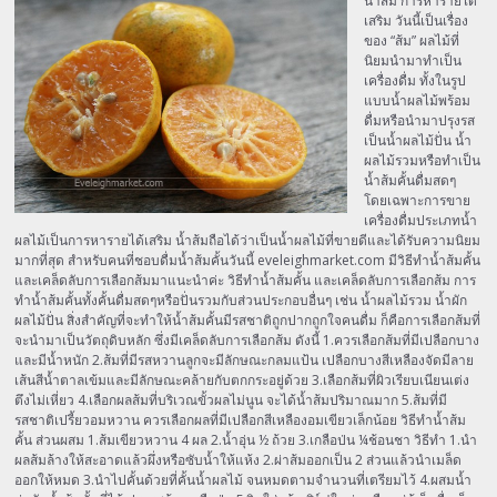
น้ำส้ม การหารายได้
เสริม วันนี้เป็นเรื่อง
ของ “ส้ม” ผลไม้ที่
นิยมนำมาทำเป็น
เครื่องดื่ม ทั้งในรูป
แบบน้ำผลไม้พร้อม
ดื่มหรือนำมาปรุงรส
เป็นน้ำผลไม้ปั่น น้ำ
ผลไม้รวมหรือทำเป็น
น้ำส้มคั้นดื่มสดๆ
โดยเฉพาะการขาย
เครื่องดื่มประเภทน้ำ
ผลไม้เป็นการหารายได้เสริม น้ำส้มถือได้ว่าเป็นน้ำผลไม้ที่ขายดีและได้รับความนิยม
มากที่สุด สำหรับคนที่ชอบดื่มน้ำส้มคั้นวันนี้ eveleighmarket.com มีวิธีทำน้ำส้มคั้น
และเคล็ดลับการเลือกส้มมาแนะนำค่ะ วิธีทำน้ำส้มคั้น และเคล็ดลับการเลือกส้ม การ
ทำน้ำส้มคั้นทั้งคั้นดื่มสดๆหรือปั่นรวมกับส่วนประกอบอื่นๆ เช่น น้ำผลไม้รวม น้ำผัก
ผลไม้ปั่น สิ่งสำคัญที่จะทำให้น้ำส้มคั้นมีรสชาติถูกปากถูกใจคนดื่ม ก็คือการเลือกส้มที่
จะนำมาเป็นวัตถุดิบหลัก ซึ่งมีเคล็ดลับการเลือกส้ม ดังนี้ 1.ควรเลือกส้มที่มีเปลือกบาง
และมีน้ำหนัก 2.ส้มที่มีรสหวานลูกจะมีลักษณะกลมแป้น เปลือกบางสีเหลืองจัดมีลาย
เส้นสีน้ำตาลเข้มและมีลักษณะคล้ายกับตกกระอยู่ด้วย 3.เลือกส้มที่ผิวเรียบเนียนเต่ง
ตึงไม่เหี่ยว 4.เลือกผลส้มที่บริเวณขั้วผลไม่นูน จะได้น้ำส้มปริมาณมาก 5.ส้มที่มี
รสชาติเปรี้ยวอมหวาน ควรเลือกผลที่มีเปลือกสีเหลืองอมเขียวเล็กน้อย วิธีทำน้ำส้ม
คั้น ส่วนผสม 1.ส้มเขียวหวาน 4 ผล 2.น้ำอุ่น ½ ถ้วย 3.เกลือป่น ¼ช้อนชา วิธีทำ 1.นำ
ผลส้มล้างให้สะอาดแล้วผึ่งหรือซับน้ำให้แห้ง 2.ผ่าส้มออกเป็น 2 ส่วนแล้วนำเมล็ด
ออกให้หมด 3.นำไปคั้นด้วยที่คั้นน้ำผลไม้ จนหมดตามจำนวนที่เตรียมไว้ 4.ผสมน้ำ