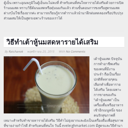
ตู้เย็น เพราะอุณหภูมิในตู้เย็นจะไม่คงที่ สำหรับคนที่สนใจหารายได้เสริมด้วยการเปิด
ร้านนมสด ทราบวิธีต้มนมสดหรือตุ๋นนมกันแล้ว ส่วนขั้นตอนการชงหรือสูตรนมสด
ต่างๆไม่ใช่เรื่องยากค่ะ สามารถเรียนรู้จากตำราแล้วนำมาฝึกฝนทดลองหรือปรับปรุง
ส่วนผสมให้เป็นสูตรเฉพาะร้านของเราได้
วิธีทำเต้าหู้นมสดหารายได้เสริม
By
Ratchanok
พฤศจิกายน 25, 2015
With
No Comments
Array
เต้าหู้นมสด ปัจจุบัน
การทำอาชีพเสริม
ของคนที่มีงาน
ประจำ ถือเป็นเรื่อง
ปกติที่หลายๆคน
เลือกทำเพื่อหาราย
ได้เสริม โดยเฉพาะ
การขายของกิน
“เต้าหู้นมสด” เป็น
เครื่องดื่มหรืออาหาร
เช้าอีกเมนูหนึ่ง ของ
คนรักสุขภาพที่
เหมาะสำหรับทำขายหารายได้เสริม วิธีทำไม่ยุ่งยากและยังเป็นเครื่องดื่มเพื่อสุขภาพ
ที่ขายง่ายกำไรดี สำหรับคนที่สนใจ วันนี้ eveleighmarket.com มีสูตรและวิธีทำมา