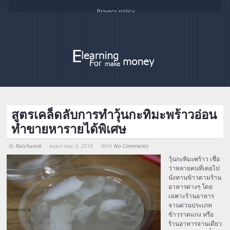
Privacy policy
สูตรเคล็ดลับการทำวุ้นกะทิมะพร้าวอ่อน
ทำขายหารายได้พิเศษ
By
Ratchanok
พฤษภาคม 3, 2016
With
No Comments
Array
วุ้นกะทิมะพร้าว เชื่อ
ว่าหลายคนที่เคยไป
นั่งทานข้าวตามร้าน
อาหารต่างๆ โดย
เฉพาะร้านอาหาร
จานด่วนประเภท
ข้าวราดแกง หรือ
ร้านอาหารจานเดียว