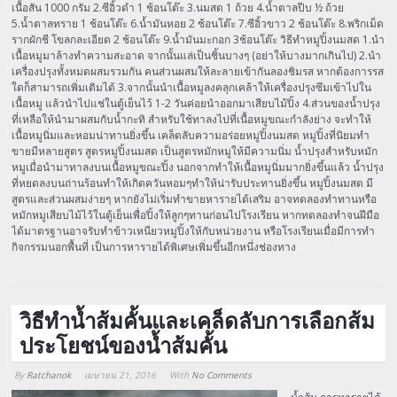
เนื้อสัน 1000 กรัม 2.ซีอิ้วดำ 1 ช้อนโต๊ะ 3.นมสด 1 ถ้วย 4.น้ำตาลปีบ ½ ถ้วย
5.น้ำตาลทราย 1 ช้อนโต๊ะ 6.น้ำมันหอย 2 ช้อนโต๊ะ 7.ซีอิ้วขาว 2 ช้อนโต๊ะ 8.พริกเม็ด
รากผักชี โขลกละเอียด 2 ช้อนโต๊ะ 9.น้ำมันมะกอก 3ช้อนโต๊ะ วิธีทำหมูปิ้งนมสด 1.นำ
เนื้อหมูมาล้างทำความสะอาด จากนั้นแล่เป็นชิ้นบางๆ (อย่าให้บางมากเกินไป) 2.นำ
เครื่องปรุงทั้งหมดผสมรวมกัน คนส่วนผสมให้ละลายเข้ากันลองชิมรส หากต้องการรส
ใดก็สามารถเพิ่มเติมได้ 3.จากนั้นนำเนื้อหมูลงคลุกเคล้าให้เครื่องปรุงซึมเข้าไปใน
เนื้อหมู แล้วนำไปแช่ในตู้เย็นไว้ 1-2 วันค่อยนำออกมาเสียบไม้ปิ้ง 4.ส่วนของน้ำปรุง
ที่เหลือให้นำมาผสมกับน้ำกะทิ สำหรับใช้ทาลงไปที่เนื้อหมูขณะกำลังย่าง จะทำให้
เนื้อหมูนิ่มและหอมน่าทานยิ่งขึ้น เคล็ดลับความอร่อยหมูปิ้งนมสด หมูปิ้งที่นิยมทำ
ขายมีหลายสูตร สูตรหมูปิ้งนมสด เป็นสูตรหมักหมูให้มีความนิ่ม น้ำปรุงสำหรับหมัก
หมูเมื่อนำมาทาลงบนเนื้อหมูขณะปิ้ง นอกจากทำให้เนื้อหมูนิ่มมากยิ่งขึ้นแล้ว น้ำปรุง
ที่หยดลงบนถ่านร้อนทำให้เกิดควันหอมๆทำให้น่ารับประทานยิ่งขึ้น หมูปิ้งนมสด มี
สูตรและส่วนผสมง่ายๆ หากยังไม่เริ่มทำขายหารายได้เสริม อาจทดลองทำทานหรือ
หมักหมูเสียบไม้ไว้ในตู้เย็นเพื่อปิ้งให้ลูกๆทานก่อนไปโรงเรียน หากทดลองทำจนฝีมือ
ได้มาตรฐานอาจรับทำข้าวเหนียวหมูปิ้งให้กับหน่วยงาน หรือโรงเรียนเมื่อมีการทำ
กิจกรรมนอกพื้นที่ เป็นการหารายได้พิเศษเพิ่มขึ้นอีกหนึ่งช่องทาง
วิธีทำน้ำส้มคั้นและเคล็ดลับการเลือกส้ม
ประโยชน์ของน้ำส้มคั้น
By
Ratchanok
เมษายน 21, 2016
With
No Comments
Array