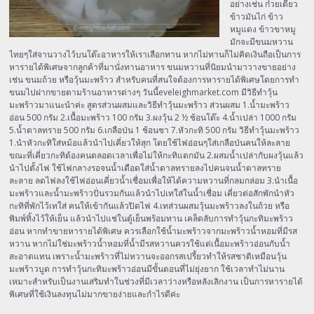
อย่างเช่น ก๋วยเตี๋ยว
ข้าวมันไก่ ข้าว
หมูแดง ข้าวขาหมู
มักจะมีขนมหวาน
ไทยๆใส่จานวางไว้บนโต๊ะอาหารให้เราเลือกทาน หากไม่ทานก็ไม่คิดเงินถือเป็นการ
หารายได้พิเศษจากลูกค้าที่มานั่งทานอาหาร ขนมหวานที่นิยมนำมาวางขายอย่าง
เช่น ขนมถ้วย หรือวุ้นมะพร้าว สำหรับคนที่สนใจต้องการหารายได้พิเศษโดยการทำ
ขนมไปฝากขายตามร้านอาหารต่างๆ วันนี้eveleighmarket.com มีวิธีทำวุ้น
มะพร้าวมาแนะนำค่ะ สูตรส่วนผสมและวิธีทำวุ้นมะพร้าว ส่วนผสม 1.น้ำมะพร้าว
อ่อน 500 กรัม 2.เนื้อมะพร้าว 100 กรัม 3.ผงวุ้น 2 ½ ช้อนโต๊ะ 4.น้ำเปล่า 1000 กรัม
5.น้ำตาลทราย 500 กรัม 6.เกลือป่น 1 ช้อนชา 7.หัวกะทิ 500 กรัม วิธีทำวุ้นมะพร้าว
1.นำหัวกะทิใส่หม้อแล้วนำไปเคี่ยวให้สุก โดยใช้ไฟอ่อนๆใส่เกลือป่นคนให้ละลาย
ขณะที่เคี่ยวกะทิต้องคนตลอดเวลาเพื่อไม่ให้กะทิแตกมัน 2.ผสมน้ำเปล่ากับผงวุ้นแล้ว
นำไปตั้งไฟ ใช้ไฟกลางรอจนน้ำเดือดใส่น้ำตาลทรายลงไปคนจนน้ำตาลทราย
ละลาย ลดไฟลงใช้ไฟอ่อนเคี่ยวน้ำเชื่อมเพื่อให้ได้ความหวานที่กลมกล่อม 3.นำเนื้อ
มะพร้าวและน้ำมะพร้าวปั่นรวมกันแล้วนำไปเทใส่ในน้ำเชื่อม เคี่ยวต่อสักพักนำหัว
กะทิที่พักไว้เทใส่ คนให้เข้ากันแล้วปิดไฟ 4.เทส่วนผสมวุ้นมะพร้าวลงในถ้วย หรือ
พิมพ์ทิ้งไว้ให้เย็น แล้วนำไปแช่ในตู้เย็นพร้อมทาน เคล็ดลับการทำวุ้นกะทิมะพร้าว
อ่อน หากทำขายหารายได้พิเศษ ควรเลือกใช้น้ำมะพร้าวจากมะพร้าวน้ำหอมที่มีรส
หวาน หากไม่ใช่มะพร้าวน้ำหอมที่น้ำมีรสหวานควรใช้แต่เนื้อมะพร้าวอ่อนกับน้ำ
สะอาดแทน เพราะน้ำมะพร้าวที่ไม่หวานจะออกรสเปรี้ยวทำให้รสชาติเหมือนวุ้น
มะพร้าวบูด การทำวุ้นกะทิมะพร้าวอ่อนมีขั้นตอนที่ไม่ยุ่งยาก ใช้เวลาทำไม่นาน
เหมาะสำหรับเป็นงานเสริมทำในช่วงที่มีเวลาว่างหรือหลังเลิกงาน เป็นการหารายได้
พิเศษที่ใช้เงินลงทุนไม่มากขายง่ายและกำไรดีค่ะ