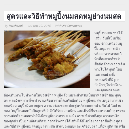
สูตรและวิธีทำหมูปิ้งนมสดหมูย่างนมสด
By
Ratchanok
เมษายน 29, 2016
With
No Comments
Array
หมูปิ้งนมสด รายได้
เสริม วันนี้เป็นเรื่อง
ของ ข้าวเหนียวหมู
ปิ้งเมนูอาหารเช้า
หรืออาหารทานแก้
หิวที่สะดวกสำหรับ
ซื้อติดตัวระหว่างเดิน
ทางไปได้ทุกที่ โดย
เฉพาะอย่างยิ่ง
ครอบครัวที่มีลูกๆ
กำลังอยู่ในวัยเรียน
และคุณพ่อคุณแม่
ต้องเดินทางไปทำงานในช่วงเช้าๆ หมูปิ้ง จึงเหมาะสำหรับเป็นอาหารเช้าของทุกๆ
คน และยังเหมาะที่จะทำขายเพื่อหารายได้เสริมอีกด้วย หมูปิ้งนมสด เมนูอาหารเช้า
ยอดนิยม หมูปิ้งมีหลายสูตร ความอร่อยของแต่ละสูตรก็ย่อมแตกต่างกันไป ในส่วน
ของ “หมูปิ้งนมสด” เป็นสูตรที่กำลังได้รับความนิยมและเป็นที่ชื่นชอบของเด็กๆ เพราะ
การหมักด้วยนมสดทำให้เนื้อหมูนิ่มน่าทาน และมีจุดขายที่ช่วยดึงดูดความสนใจ
ของลูกค้า เป็นงานพิเศษที่สามารถสร้างรายได้เสริมได้ดีไม่น้อยกว่าอาชีพอื่นๆ สูตร
และวิธีทำหมูปิ้งนมสดหมูย่างนมสด ส่วนประกอบและเครื่องปรุง 1.เนื้อหมูติดมัน หรือ