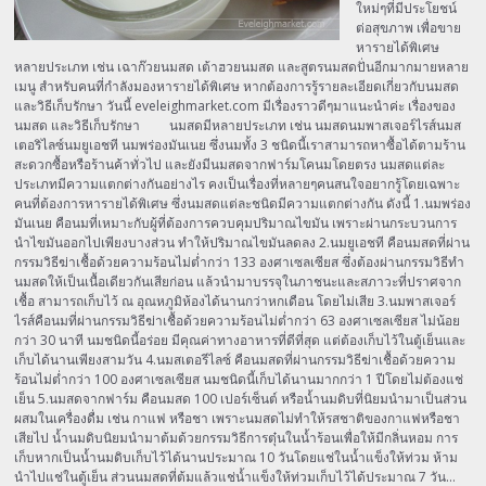
ใหม่ๆที่มีประโยชน์
ต่อสุขภาพ เพื่อขาย
หารายได้พิเศษ
หลายประเภท เช่น เฉาก๊วยนมสด เต้าฮวยนมสด และสูตรนมสดปั่นอีกมากมายหลาย
เมนู สำหรับคนที่กำลังมองหารายได้พิเศษ หากต้องการรู้รายละเอียดเกี่ยวกับนมสด
และวิธีเก็บรักษา วันนี้ eveleighmarket.com มีเรื่องราวดีๆมาแนะนำค่ะ เรื่องของ
นมสด และวิธีเก็บรักษา นมสดมีหลายประเภท เช่น นมสดนมพาสเจอร์ไรส์นมส
เตอริไลซ์นมยูเอชที นมพร่องมันเนย ซึ่งนมทั้ง 3 ชนิดนี้เราสามารถหาซื้อได้ตามร้าน
สะดวกซื้อหรือร้านค้าทั่วไป และยังมีนมสดจากฟาร์มโคนมโดยตรง นมสดแต่ละ
ประเภทมีความแตกต่างกันอย่างไร คงเป็นเรื่องที่หลายๆคนสนใจอยากรู้โดยเฉพาะ
คนที่ต้องการหารายได้พิเศษ ซึ่งนมสดแต่ละชนิดมีความแตกต่างกัน ดังนี้ 1.นมพร่อง
มันเนย คือนมที่เหมาะกับผู้ที่ต้องการควบคุมปริมาณไขมัน เพราะผ่านกระบวนการ
นำไขมันออกไปเพียงบางส่วน ทำให้ปริมาณไขมันลดลง 2.นมยูเอชที คือนมสดที่ผ่าน
กรรมวิธีฆ่าเชื้อด้วยความร้อนไม่ต่ำกว่า 133 องศาเซลเซียส ซึ่งต้องผ่านกรรมวิธีทำ
นมสดให้เป็นเนื้อเดียวกันเสียก่อน แล้วนำมาบรรจุในภาชนะและสภาวะที่ปราศจาก
เชื้อ สามารถเก็บไว้ ณ อุณหภูมิห้องได้นานกว่าหกเดือน โดยไม่เสีย 3.นมพาสเจอร์
ไรส์คือนมที่ผ่านกรรมวิธีฆ่าเชื้อด้วยความร้อนไม่ต่ำกว่า 63 องศาเซลเซียส ไม่น้อย
กว่า 30 นาที นมชนิดนี้อร่อย มีคุณค่าทางอาหารที่ดีที่สุด แต่ต้องเก็บไว้ในตู้เย็นและ
เก็บได้นานเพียงสามวัน 4.นมสเตอรีไลซ์ คือนมสดที่ผ่านกรรมวิธีฆ่าเชื้อด้วยความ
ร้อนไม่ต่ำกว่า 100 องศาเซลเซียส นมชนิดนี้เก็บได้นานมากกว่า 1 ปีโดยไม่ต้องแช่
เย็น 5.นมสดจากฟาร์ม คือนมสด 100 เปอร์เซ็นต์ หรือน้ำนมดิบที่นิยมนำมาเป็นส่วน
ผสมในเครื่องดื่ม เช่น กาแฟ หรือชา เพราะนมสดไม่ทำให้รสชาติของกาแฟหรือชา
เสียไป น้ำนมดิบนิยมนำมาต้มด้วยกรรมวิธีการตุ๋นในน้ำร้อนเพื่อให้มีกลิ่นหอม การ
เก็บหากเป็นน้ำนมดิบเก็บไว้ได้นานประมาณ 10 วันโดยแช่ในน้ำแข็งให้ท่วม ห้าม
นำไปแช่ในตู้เย็น ส่วนนมสดที่ต้มแล้วแช่น้ำแข็งให้ท่วมเก็บไว้ได้ประมาณ 7 วัน…