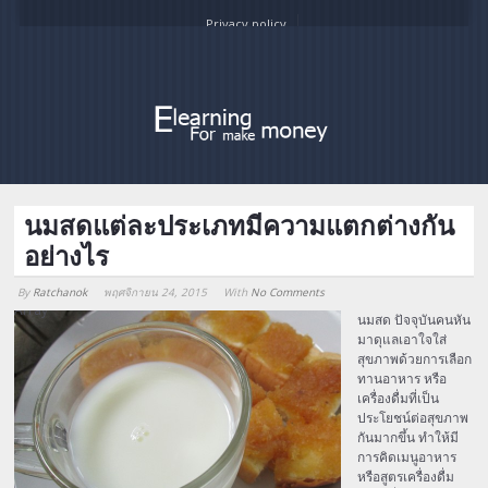
Privacy policy
นมสดแต่ละประเภทมีความแตกต่างกัน
อย่างไร
By
Ratchanok
พฤศจิกายน 24, 2015
With
No Comments
Array
นมสด ปัจจุบันคนหัน
มาดุแลเอาใจใส่
สุขภาพด้วยการเลือก
ทานอาหาร หรือ
เครื่องดื่มที่เป็น
ประโยชน์ต่อสุขภาพ
กันมากขึ้น ทำให้มี
การคิดเมนูอาหาร
หรือสูตรเครื่องดื่ม