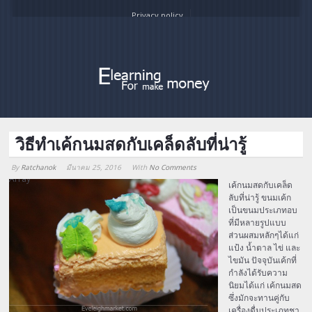
Privacy policy
วิธีทำเค้กนมสดกับเคล็ดลับที่น่ารู้
By
Ratchanok
มีนาคม 25, 2016
With
No Comments
Array
เค้กนมสดกับเคล็ด
ลับที่น่ารู้ ขนมเค้ก
เป็นขนมประเภทอบ
ที่มีหลายรูปแบบ
ส่วนผสมหลักๆได้แก่
แป้ง น้ำตาล ไข่ และ
ไขมัน ปัจจุบันเค้กที่
กำลังได้รับความ
นิยมได้แก่ เค้กนมสด
ซึ่งมักจะทานคู่กับ
เครื่องดื่มประเภทชา