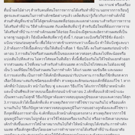
นม กาแฟ หรือเครื่อง
ดื่มน้ำผลไม้ต่างๆ สำหรับคนที่สนใจการหารายได้เสริมทำที่บ้าน นอกจากการเรียนรู้
สูตรและส่วนผสมในการทำเค้กชนิดต่างๆแล้ว เคล็ดลับน่ารู้เกี่ยวกับการทำเค้กก็มี
ส่วนสำคัญที่จะช่วยให้ได้สูตรเค้กนมสดที่อร่อยและแตกต่างเหมาะสำหรับการหาราย
ได้เสริมทำที่บ้าน วิธีทำเค้กนมสด กับเคล็ดลับที่น่ารู้ สำหรับมือใหม่ที่ต้องการหาราย
ได้เสริมทำที่บ้าน การทำเค้กนมสดให้อร่อย ถึงแม้จะมีสูตรและอัตราส่วนผสมที่เป็น
มาตรฐานอยู่แล้ว ก็ยังมีเคล็ดลับที่ควรรู้ ดังนี้ 1.ก่อนตวงแป้งหรือใช้วิธีชั่ง ต้องนำ
แป้งมาร่อนก่อนทุกครั้ง เพื่อให้อากาศเข้าแทรกระหว่างเนื้อแป้ง ทำให้แป้งฟูและบา
2.ถ้าต้องการให้เนื้อเค้กเบานิ่มให้เติมน้ำเดือด 1 ช้อนโต๊ะ ลงในส่วนผสมก่อนนำเข้า
เตาอบ 3.การเติมไข่หรือส่วนผสมที่เป็นของเหลวควรค่อยๆ เติมลงไปทีละน้อยหรือ
แบ่งเติมไปทีละส่วน ไม่ควรใส่หมดในทีเดียว ทั้งนี้เพื่อป้องกันไม่ให้ไขมันแยกตัวออก
จากส่วนผสม 4.ไข่ที่เหมาะสำหรับทำเค้กเนยสด ควรเป็นไข่ไก่สดและไม่ต้องแช่ตู้
เย็น 5.นมที่นิยมใช้เป็นส่วนผสมในการทำเค้ก ได้แก่ นมสด นมข้นจืด และนมผง
6.การแต่งกลิ่น เป็นการทำให้เค้กมีกลิ่นหอมน่ารับประทาน การเลือกใช้กลิ่นรส ควร
เลือกให้เหมาะสมกับชนิดของเค้กที่ทำ สาเหตุและลักษณะของเค้กที่ต้องแก้ไข 1.หาก
เค้กที่นำไปอบแล้ว หน้าไม่เรียบ ฟู และแตก วิธีแก้ไข ได้แก่การใช้ที่ปาดหน้าเค้ก
แตะน้ำมันพืชแล้วทาลงบนเนื้อเค้กก่อนนำเข้าเตาอบ 2.เค้กที่อบแล้วผิวหน้าแฉะ
เป็นเพราะอบไม่สุกดี วิธีแก้ปัญหาต้องตรวจสอบอุณหภูมิของเตาอบและควรอบให้สุก
3.การอบแล้วได้เนื้อเค้กที่แห้ง สาเหตุเกิดจากการตีไข่ขาวนานเกินไป หรืออบเค้ก
นานเกินไป วิธีแก้ปัญหาควรตรวจสอบอุณหภูมิในการอบอย่างถูกต้องและตีไข่ขาว
ถึงจุดที่ต้องการเท่านั้น 4.เค้กที่อบแล้วหน้าเค้กยุบตรงกลาง สาเหตุเกิดจากการใช้
อุณหภูมิในการอบไม่ถูกต้อง อาจใช้ไฟอ่อนหรือแรงเกินไป หรืออาจเปิดเตาอบขณะ
เค้กกำลังขึ้นและการใส่น้ำตาลมากเกินไปก็ทำให้หน้าเค้กยุบได้เช่นกัน การทำเค้ก
นมสด หรือเค้กสูตรอื่นๆโดยเฉพาะการทำขายหารายได้เสริมทำที่บ้าน ต้องอาศัย
เทคนิคและประสบการณ์จะช่วยให้มีข้อผิดพลาดน้อยลงและยังสามารถพัฒนา