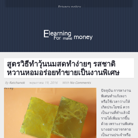
Privacy policy
สูตรวิธีทำวุ้นนมสดทำง่ายๆ รสชาติ
หวานหอมอร่อยทำขายเป็นงานพิเศษ
By
Ratchanok
พฤษภาคม 19, 2016
With
No Comments
Array
ปัจจุบัน การหางาน
พิเศษทำแก้เหงา
หรือใช้เวลาว่างให้
เกิดประโยชน์ ควร
เป็นงานที่ทำแล้วมี
รายได้เพิ่มมากขึ้น
ด้วย เพราะงานพิเศษ
บางอย่างอาจกลาย
เป็นงานประจำหรือ