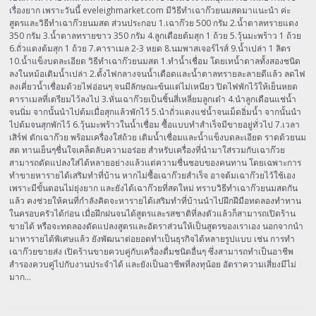
เรื่องยาก เพราะวันนี้ eveleighmarket.com มีวิธีทำเฉาก๊วยนมสดมาแนะนำ ค่ะ
สูตรและวิธีทำเฉาก๊วยนมสด ส่วนประกอบ 1.เฉาก๊วย 500 กรัม 2.น้ำตาลทรายแดง
350 กรัม 3.น้ำตาลทรายขาว 350 กรัม 4.ลูกเดือยต้มสุก 1 ถ้วย 5.วุ้นมะพร้าว 1 ถ้วย
6.ถั่วแดงต้มสุก 1 ถ้วย 7.คาราเมล 2-3 หยด 8.นมพาสเจอร์ไรส์ 9.น้ำเปล่า 1 ลิตร
10.น้ำแข็งบดละเอียด วิธีทำเฉาก๊วยนมสด 1.ทำน้ำเชื่อม โดยเทน้ำตาลทั้งสองชนิด
ลงในหม้อเติมน้ำเปล่า 2.ตั้งไฟกลางจนน้ำเดือดและน้ำตาลทรายละลายดีแล้ว ลดไฟ
ลงเคี่ยวน้ำเชื่อมด้วยไฟอ่อนๆ จนมีลักษณะข้นแต่ไม่เหนียว ปิดไฟพักไว้ให้เย็นหยด
คาราเมลที่เตรียมไว้ลงไป 3.หั่นเฉาก๊วยเป็นชิ้นสี่เหลี่ยมลูกเต๋า 4.นำลูกเดือนแช่น้ำ
จนนิ่ม จากนั้นนำไปต้มเมื่อสุกแล้วพักไว้ 5.นำถั่วแดงแช่น้ำจนเม็ดอิ่มน้ำ จากนั้นนำ
ไปต้มจนสุกพักไว้ 6.วุ้นมะพร้าวในน้ำเชื่อม ซื้อแบบทำสำเร็จมีขายอยู่ทั่วไป 7.เวลา
เสิร์ฟ ตักเฉาก๊วย พร้อมเครื่องใส่ถ้วย เติมน้ำเชื่อมและน้ำแข็งบดละเอียด ราดด้วยนม
สด ทานเย็นๆชื่นใจเคล็ดลับความอร่อย สำหรับเครื่องที่นำมาใส่รวมกับเฉาก๊วย
สามารถดัดแปลงใส่ได้หลายอย่างแล้วแต่ความชื่นชอบของคนทาน โดยเฉพาะการ
ทำขายหารายได้เสริมทำที่บ้าน หากไม่ซื้อเฉาก๊วยสำเร็จ อาจต้มเฉาก๊วยไว้ใช้เอง
เพราะมีขั้นตอนไม่ยุ่งยาก และยังได้เฉาก๊วยที่สดใหม่ ทราบวิธีทำเฉาก๊วยนมสดกัน
แล้ว คงช่วยให้คนที่กำลังคิดจะหารายได้เสริมทำที่บ้านนำไปฝึกฝีมือทดลองทำทาน
ในครอบครัวได้ก่อน เมื่อฝึกฝนจนได้สูตรและรสชาติที่ลงตัวแล้วก็สามารถเปิดร้าน
ขายได้ หรือจะทดลองดัดแปลงสูตรและอัตราส่วนให้เป็นสูตรของเราเอง นอกจากนำ
มาหารายได้พิเศษแล้ว ยังพัฒนาต่อยอดทำเป็นธุรกิจได้หลายรูปแบบ เช่น การทำ
เฉาก๊วยขายส่ง เปิดร้านขายควบคู่กับเครื่องดื่มชนิดอื่นๆ ซึ่งสามารถทำเป็นอาชีพ
สำรองควบคู่ไปกับงานประจำได้ และยังเป็นอาชีพที่ลงทุน้อย อัตราความเสี่ยงมีไม่
มาก…