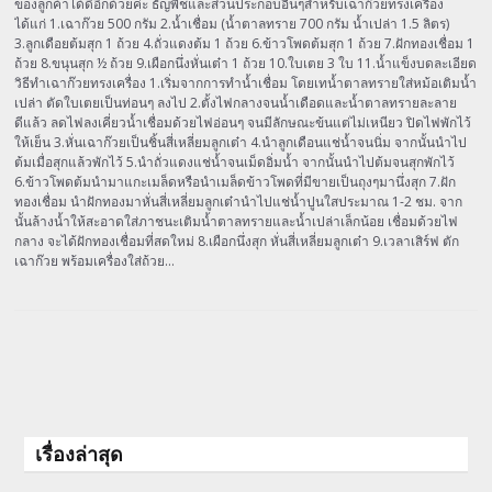
ของลูกค้าได้ดีอีกด้วยค่ะ ธัญพืชและส่วนประกอบอื่นๆสำหรับเฉาก๊วยทรงเครื่อง
ได้แก่ 1.เฉาก๊วย 500 กรัม 2.น้ำเชื่อม (น้ำตาลทราย 700 กรัม น้ำเปล่า 1.5 ลิตร)
3.ลูกเดือยต้มสุก 1 ถ้วย 4.ถั่วแดงต้ม 1 ถ้วย 6.ข้าวโพดต้มสุก 1 ถ้วย 7.ฝักทองเชื่อม 1
ถ้วย 8.ขนุนสุก ½ ถ้วย 9.เผือกนึ่งหั่นเต๋า 1 ถ้วย 10.ใบเตย 3 ใบ 11.น้ำแข็งบดละเอียด
วิธีทำเฉาก๊วยทรงเครื่อง 1.เริ่มจากการทำน้ำเชื่อม โดยเทน้ำตาลทรายใส่หม้อเติมน้ำ
เปล่า ตัดใบเตยเป็นท่อนๆ ลงไป 2.ตั้งไฟกลางจนน้ำเดือดและน้ำตาลทรายละลาย
ดีแล้ว ลดไฟลงเคี่ยวน้ำเชื่อมด้วยไฟอ่อนๆ จนมีลักษณะข้นแต่ไม่เหนียว ปิดไฟพักไว้
ให้เย็น 3.หั่นเฉาก๊วยเป็นชิ้นสี่เหลี่ยมลูกเต๋า 4.นำลูกเดือนแช่น้ำจนนิ่ม จากนั้นนำไป
ต้มเมื่อสุกแล้วพักไว้ 5.นำถั่วแดงแช่น้ำจนเม็ดอิ่มน้ำ จากนั้นนำไปต้มจนสุกพักไว้
6.ข้าวโพดต้มนำมาแกะเมล็ดหรือนำเมล็ดข้าวโพดที่มีขายเป็นถุงๆมานึ่งสุก 7.ฝัก
ทองเชื่อม นำฝักทองมาหั่นสี่เหลี่ยมลูกเต๋านำไปแช่น้ำปูนใสประมาณ 1-2 ชม. จาก
นั้นล้างน้ำให้สะอาดใส่ภาชนะเติมน้ำตาลทรายและน้ำเปล่าเล็กน้อย เชื่อมด้วยไฟ
กลาง จะได้ฝักทองเชื่อมที่สดใหม่ 8.เผือกนึ่งสุก หั่นสี่เหลี่ยมลูกเต๋า 9.เวลาเสิร์ฟ ตัก
เฉาก๊วย พร้อมเครื่องใส่ถ้วย…
เรื่องล่าสุด