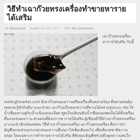
วิธีทำเฉาก๊วยทรงเครื่องทำขายหาราย
ได้เสริม
By
Ratchanok
พฤศจิกายน 14, 2015
With
No Comments
Array
เฉาก๊วยทรงเครื่อง
หารายได้เสริม วันนี้
eveleighmarket.com มีเฉาก๊วยขนมหวานหรือเครื่องดื่มคลายร้อน ที่หลายคนคุ้น
เคยและรู้จักกันดีมาแนะนำค่ะ เฉาก๊วยเป็นของหวานที่ทานได้หลายรูปแบบ เช่น ใส่
น้ำเชื่อมทานคู่กับน้ำแข็งบดละเอียด ขูดเป็นเส้นๆเติมน้ำเชื่อมนมสดเป็นได้ทั้งเครื่อง
ดื่มและขนมหวาน ส่วนคนที่ต้องการหารายได้เสริม ผู้เขียนมีวิธีทำเฉาก๊วยทรงเครื่อง
มาแนะนำอีกเช่นเคยค่ะ วิธีทำเฉาก๊วยทรงเครื่อง เฉาก๊วยทรงเครื่อง คือการนำ
ธัญพืชและส่วนประกอบขนมหวานอื่นๆมาใส่เพิ่มเติมลงไป เพื่อเพิ่มรสชาติความ
อร่อย โดยเฉพาะการทำขายหารายได้เสริม สีสันของธัญพืชช่วยดึงดูดความสนใจ