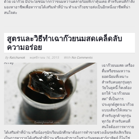
ด้วย เฉาก๊วย มีประโยชน์มากกว่าขนมหวานคลายร้อยที่เราคุ้นเคย สำหรับคนที่กำลัง
มองหาอาชีพเพื่อหารายได้เสริมทำที่บ้าน ทำเฉาก๊วยขายส่งเป็นอีกหนึ่งอาชีพที่น่า
สนใจค่ะ
สูตรและวิธีทำเฉาก๊วยนมสดเคล็ดลับ
ความอร่อย
By
Ratchanok
พฤศจิกายน 16, 2015
With
No Comments
Array
เฉาก๊วยนมสด เครื่อง
ดื่มหรือขนมหวาน
ยอดนิยมที่เหมาะ
สำหรับคนทุกรุ่นทุก
วัยในยุคนี้ ก็คงต้อง
ยกให้ “เฉาก๊วยนม
สด” ที่เป็นการ
ประยุกต์สูตรเฉาก๊วย
แบบเดิมๆให้เหมาะ
สำหรับลูกค้าทุกรุ่น
ทุกวัย สำหรับคนที่
สนใจต้องการหาราย
ได้เสริมทำที่บ้าน หรือน้องๆนักเรียนนักศึกษาต้องการทำขายช่วงเย็นๆหลังเลิกเรียน
เป็นการหารายได้เสริมทำที่บ้าน หรือจะทำขายในช่วงวันหยุดเสาร์อาทิตย์ ก็ไม่ใช่