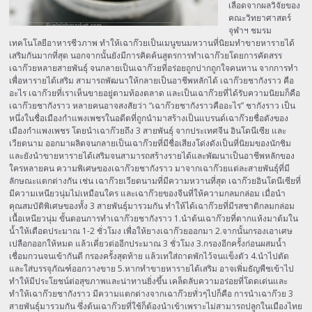
เลือดจากผลวิจัยของ
คณะวิทยาศาสตร์
จุฬาฯ ชมรม
เทคโนโลยีอาหารชีวภาพ ทำให้เฉาก๊วยเป็นเมนูขนมหวานที่นิยมทำขายหารายได้
เสริมกันมากที่สุด นอกจากนั้นยังมีการคิดค้นสูตรการทำเฉาก๊วยโดยการคัดสรร
เฉาก๊วยหลายสายพันธุ์ จนกลายเป็นเฉาก๊วยที่อร่อยถูกปากถูกใจคนทาน จากการทำ
เพื่อหารายได้เสริม สามารถพัฒนาให้กลายเป็นอาชีพหลักได้ เฉาก๊วยชากังราว คือ
อะไร เฉาก๊วยที่เราเห็นขายอยู่ตามท้องตลาด และเป็นเฉาก๊วยที่ได้รับความนิยมก็คือ
เฉาก๊วยชากังราว หลายคนอาจสงสัยว่า “เฉาก๊วยชากังราวคืออะไร” ชากังราว เป็น
หนึ่งในชื่อเมืองกำแพงเพชรในอดีตที่ถูกนำมาสร้างเป็นแบรนด์เฉาก๊วยชื่อดังของ
เมืองกำแพงเพชร โดยนำเฉาก๊วยถึง 3 สายพันธุ์ จากประเทศจีน อินโดนีเซีย และ
เวียดนาม ออกมาผลิตจนกลายเป็นเฉาก๊วยที่มีชื่อเสียงโด่งดังเป็นที่นิยมของนักชิม
และยังนำขายหารายได้เสริมจนสามารถสร้างรายได้และพัฒนาเป็นอาชีพหลักของ
ใครหลายคน ความพิเศษของเฉาก๊วยชากังราว มาจากเฉาก๊วยแต่ละสายพันธุ์ที่มี
ลักษณะแตกต่างกัน เช่น เฉาก๊วยเวียดนามที่มีความหวานที่สุด เฉาก๊วยอินโดนีเซียที่
มีความเหนียวนุ่มไม่เหมือนใคร และเฉาก๊วยของจีนที่ให้ความกลมกล่อม เมื่อนำ
คุณสมบัติพิเศษของทั้ง 3 สายพันธุ์มารวมกัน ทำให้ได้เฉาก๊วยที่มีรสชาติกลมกล่อม
เนื้อเหนียวนุ่ม ขั้นตอนการทำเฉาก๊วยชากังราว 1.นำต้นเฉาก๊วยที่ตากแห้งมาต้มใน
น้ำให้เดือดประมาณ 1-2 ชั่วโมง เพื่อให้ยางเฉาก๊วยออกมา 2.จากนั้นกรองเอาเศษ
เปลือกออกให้หมด แล้วเคี่ยวต่ออีกประมาณ 3 ชั่วโมง 3.กรองอีกครั้งก่อนผสมน้ำ
เชื่อมกวนจนเข้ากันดี กรองครั้งสุดท้าย แล้วเทใส่ถาดพักไว้จนแข็งตัว 4.นำไปตัด
และใส่บรรจุภัณฑ์ออกวางขาย 5.หากทำขายหารายได้เสริม อาจเพิ่มธัญพืชเข้าไป
ทำให้มีประโยชน์ต่อสุขภาพและน่าทานยิ่งขึ้น เคล็ดลับความอร่อยที่โดดเด่นและ
ทำให้เฉาก๊วยชากังราว มีความแตกต่างจากเฉาก๊วยทั่วๆไปก็คือ การนำเฉาก๊วย 3
สายพันธุ์มารวมกัน ซึ่งต้นเฉาก๊วยที่ใช้ก็ต้องนำเข้าเพราะไม่สามารถปลูกในเมืองไทย