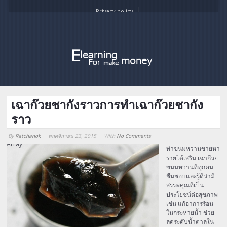
Privacy policy
เฉาก๊วยชากังราวการทำเฉาก๊วยชากัง
ราว
By
Ratchanok
พฤศจิกายน 23, 2015
With
No Comments
Array
ทำขนมหวานขายหา
รายได้เสริม เฉาก๊วย
ขนมหวานที่ทุกคน
ชื่นชอบและรู้ดีว่ามี
สรรพคุณที่เป็น
ประโยชน์ต่อสุขภาพ
เช่น แก้อาการร้อน
ในกระหายน้ำ ช่วย
ลดระดับน้ำตาลใน