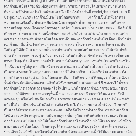
ขนมหวานที่คนส่วนใหญ่นิยมทาน ไม่ใช่เป็นเพียงขนมหวานคลายร้อนเท่านั้นแต่
เฉาก๊วยยังเป็นเครื่องดื่มเพื่อสุขภาพ ที่สามารนำมาหารายได้เสริมทำที่บ้านได้อีก
ด้วย ส่วนวิธีทำและประโยชน์ของเฉาก๊วยมีอะไรบ้าง วันนี้ eveleighmarket.com มี
ข้อมูลมาแนะนำค่ะ เฉาก๊วยมีประโยชน์ต่อสุขภาพ เฉาก๊วยเป็นได้ทั้งอาหาร
หวานและเครื่องดื่ม ประเทศจีนนิยมนำมาคลุกกับน้ำตาลทรายแดง ทานเป็นของ
หวานเพื่อสุขภาพเนื่องจากมีสรรพคุณแก้ร้อนในกระหายน้ำช่วยขับเสมหะ แก้คลื่นไส้
เบื่ออาหาร ลดอาการกล้ามเนื้ออักเสบ ลดไข้ แก้ตัวร้อน แก้ร้อนใน ลดอาการไขข้อ
อักเสบ ช่วยลดระดับน้ำตาลในเลือด ส่วนต้นของเฉาก๊วยนำมาต้มให้เดือดแล้วนำน้ำ
เฉาก๊วยมาดื่มเป็นประจำช่วยบรรเทาอาการของโรคเบาหวาน และโรคความดัน
โลหิตสูงได้อีกด้วย นอกจากนั้น การทำเฉาก๊วยขายยังเป็นการหารายได้เสริมทำที่
บ้าน ที่สามารถทำควบคู่ไปกับงานประจำหรือทำเป็นอาชีพสำรองได้ เพราะขั้นตอน
การทำไม่ยุ่งทำแล้วสามารถนำไปขายส่งได้หลายรูปแบบ เช่นทำเป็นเฉาก๊วยแช่ใน
น้ำเชื่อมบรรจุใส่ถุงพลาสติกหรือภาชนะพร้อมทาน หรือทำเป็นเฉาก๊วยสำหรับนำไป
เป็นส่วนประกอบในเมนูขนมหวานต่างๆ วิธีทำเฉาก๊วย 1.เลือกซื้อต้นเฉาก๊วยแห้ง
ตามที่ต้องการแล้วนำมาล้างให้สะอาดเพื่อกำจัดสิ่งสกปรกที่ติดอยู่ออกให้หมด 2.จาก
นั้นนำใส่หม้อเติมน้ำสะอาด แล้วต้มใช้ไฟกลางเคี่ยวประมาณ 4-5 ชม.จนได้น้ำชา
เฉาก๊วยสีน้ำตาลดำแล้วยกลงพักไว้ให้เย็น 3.นำน้ำชาเฉาก๊วยมากรองด้วยผ้าขาว
บาง ควรใช้ผ้าขาวบางหลายๆชั้นเพื่อกรองเอาเศษเฉาก๊วยออกให้หมด หากยังมี
ลักษณะขุ่นหรือยังมีเศษต้นเฉาก๊วย ควรกรองอย่างน้อย 2-3 ครั้ง 4.แล้วนำไปผสมกับ
แป้งที่ได้จากพืช เช่น แป้งมันสำปะหลัง หรือแป้งท้าวยายม่อม เพื่อให้เฉาก๊วยคงตัว
เป็นเจลลี่อัตราส่วนตามความเหมาะสม เคล็ดลับในการทำเฉาก๊วย การทำเฉาก๊วย
ให้มีความเหนียวหนุบน่าทานมีหลายสูตร ขึ้นอยู่กับการคิดค้นอัตราส่วนผสมที่แตก
ต่างกัน เช่น แป้งมันจะทำให้เนื้อเฉาก๊วยนิ่มหากใส่มากก็จะทำให้เหลว ส่วนแป้งท้าว
ยายม่อมจะทำให้เนื้อเฉาก๊วยคงรูปได้นานและอาจปรับปรุงอัตราส่วนโดยการแป้ง
ข้าวเจ้าหรือแป้งข้าวเหนียวเพื่อให้เฉาก๊วยมีลักษณะเฉพาะเพื่อให้มีความแตกต่างอีก