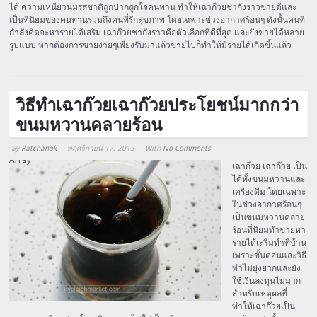
ได้ ความเหนียวนุ่มรสชาติถูกปากถูกใจคนทาน ทำให้เฉาก๊วยชากังราวขายดีและ
เป็นที่นิยมของคนทานรวมถึงคนที่รักสุขภาพ โดยเฉพาะช่วงอากาศร้อนๆ ดังนั้นคนที่
กำลังคิดจะหารายได้เสริม เฉาก๊วยชากังราวคือตัวเลือกที่ดีที่สุด และยังขายได้หลาย
รูปแบบ หากต้องการขายง่ายๆเพียงรับมาแล้วขายไปก็ทำให้มีรายได้เกิดขึ้นแล้ว
วิธีทำเฉาก๊วยเฉาก๊วยประโยชน์มากกว่า
ขนมหวานคลายร้อน
By
Ratchanok
พฤศจิกายน 17, 2015
With
No Comments
Array
เฉาก๊วย เฉาก๊วย เป็น
ได้ทั้งขนมหวานและ
เครื่องดื่ม โดยเฉพาะ
ในช่วงอากาศร้อนๆ
เป็นขนมหวานคลาย
ร้อนที่นิยมทำขายหา
รายได้เสริมทำที่บ้าน
เพราะขั้นตอนและวิธี
ทำไม่ยุ่งยากและยัง
ใช้เงินลงทุนไม่มาก
สำหรับเหตุผลที่
ทำให้เฉาก๊วยเป็น