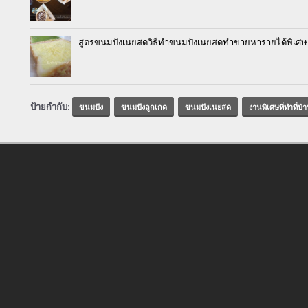
สูตรขนมปังเนยสดวิธีทำขนมปังเนยสดทำขายหารายได้พิเศษ
ป้ายกำกับ:
ขนมปัง
ขนมปังลูกเกด
ขนมปังเนยสด
งานพิเศษที่ทำที่บ้