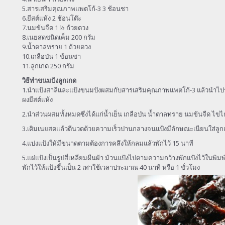
5.สารเสริมคุณภาพแพตโก้-3 3 ช้อนชา
6.ยีสต์แห้ง 2 ช้อนโต๊ะ
7.นมข้นจืด 1 ½ ถ้วยตวง
8.เนยสดชนิดเค็ม 200 กรัม
9.น้ำตาลทราย 1 ถ้วยตวง
10.เกลือป่น 1 ช้อนชา
11.ลูกเกด 250 กรัม
วิธีทำขนมปังลูกเกด
1.นำแป้งสาลีและแป้งขนมปังผสมกับสารเสริมคุณภาพแพตโก้-3 แล้วนำไปร่
ผงยีสต์แห้ง
2.นำส่วนผสมทั้งหมดซึ่งได้แก่น้ำเย็น เกลือป่น น้ำตาลทราย นมข้นจืด ไข่ไก
3.เติมเนยสดแล้วตีนวดด้วยความเร็วปานกลางจนแป้งมีลักษณะเนียนใส่ลูกเ
4.แบ่งแป้งให้มีขนาดตามต้องการคลึงให้กลมแล้วพักไว้ 15 นาที
5.แผ่แป้งเป็นรูปสี่เหลี่ยมผืนผ้า ม้วนแป้งไปตามความกว้างพักแป้งไว้ในพิม
พักไว้ให้แป้งขึ้นเป็น 2 เท่าใช้เวลาประมาณ 40 นาที หรือ 1 ชั่วโมง