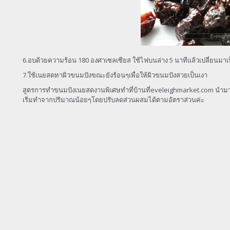
6.อบด้วยความร้อน 180 องศาเซลเซียส ใช้ไฟบนล่าง 5 นาทีแล้วเปลี่ยนม
7.ใช้เนยสดทาผิวขนมปังขณะยังร้อนๆเพื่อให้ผิวขนมปังสวยเป็นเงา
สูตรการทำขนมปังเนยสดงานพิเศษทำที่บ้านที่eveleighmarket.com นำ
เริ่มทำจากปริมาณน้อยๆโดยปรับลดส่วนผสมได้ตามอัตราส่วนค่ะ