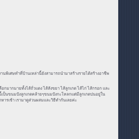
านพิเศษทำที่บ้านเหล่านี้ยังสามารถนำมาสร้างรายได้สร้างอาชีพ
ือกมากมายทั้งไส้ถั่วแดง ไส้สังขยา ไส้ลูกเกด ไส้ไก่ ไส้กรอก และ
นนี้เป็นขนมปังลูกเกดคล้ายๆขนมปังกะโหลกแต่มีลูกเกดปนอยู่ใน
หารเช้า เรามาดูส่วนผสมและวิธีทำกันเลยค่ะ