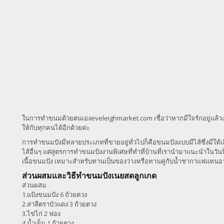
ในการทำขนมด้วยตนเองeveleighmarket.com เชื่อว่าหากมีใจรักอยู่แล้วง
ให้กับทุกคนได้อีกด้วยค่ะ
การทำขนมปังมีหลายประเภทที่ขายอยู่ทั่วไปก็คือขนมปังแบบมีไส้ซึ่งมีให้เล
ไส้อื่นๆ แต่สูตรการทำขนมปังงานพิเศษที่ทำที่บ้านที่เรานำมาแนะนำในวั
เนื้อขนมปัง เหมาะสำหรับทานเป็นของว่างหรือทานคู่กับน้ำชากาแฟแทนอา
ส่วนผสมและวิธีทำขนมปังเนยสดลูกเกด
ส่วนผสม
1.แป้งขนมปัง 6 ถ้วยตวง
2.สาลีตราบัวแดง 3 ถ้วยตวง
3.ไข่ไก่ 2 ฟอง
4.น้ำเย็น 1 ถ้วยตวง