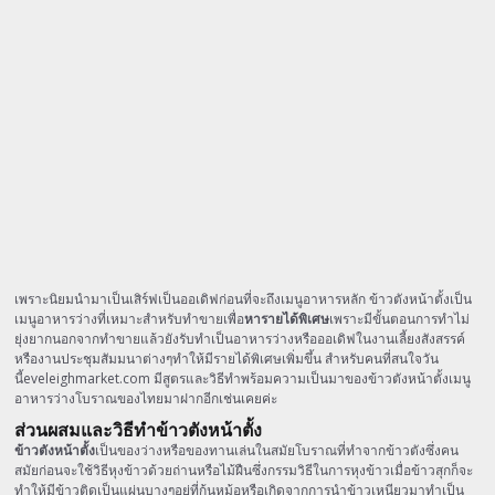
เพราะนิยมนำมาเป็นเสิร์ฟเป็นออเดิฟก่อนที่จะถึงเมนูอาหารหลัก ข้าวตังหน้าตั้งเป็น
เมนูอาหารว่างที่เหมาะสำหรับทำขายเพื่อ
หารายได้พิเศษ
เพราะมีขั้นตอนการทำไม่
ยุ่งยากนอกจากทำขายแล้วยังรับทำเป็นอาหารว่างหรือออเดิฟในงานเลี้ยงสังสรรค์
หรืองานประชุมสัมมนาต่างๆทำให้มีรายได้พิเศษเพิ่มขึ้น สำหรับคนที่สนใจวัน
นี้eveleighmarket.com มีสูตรและวิธีทำพร้อมความเป็นมาของข้าวตังหน้าตั้งเมนู
อาหารว่างโบราณของไทยมาฝากอีกเช่นเคยค่ะ
ส่วนผสมและวิธีทำข้าวตังหน้าตั้ง
ข้าวตังหน้าตั้ง
เป็นของว่างหรือของทานเล่นในสมัยโบราณที่ทำจากข้าวตังซึ่งคน
สมัยก่อนจะใช้วิธีหุงข้าวด้วยถ่านหรือไม้ฝืนซึ่งกรรมวิธีในการหุงข้าวเมื่อข้าวสุกก็จะ
ทำให้มีข้าวติดเป็นแผ่นบางๆอยู่ที่ก้นหม้อหรือเกิดจากการนำข้าวเหนียวมาทำเป็น