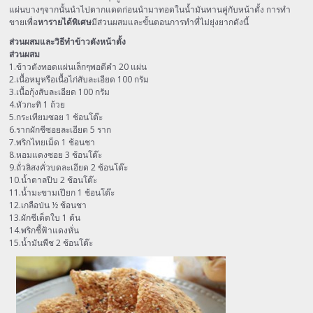
แผ่นบางๆจากนั้นนำไปตากแดดก่อนนำมาทอดในน้ำมันทานคู่กับหน้าตั้ง การทำ
ขายเพื่อ
หารายได้พิเศษ
มีส่วนผสมและขั้นตอนการทำที่ไม่ยุ่งยากดังนี้
ส่วนผสมและวิธีทำข้าวตังหน้าตั้ง
ส่วนผสม
1.ข้าวตังทอดแผ่นเล็กๆพอดีคำ 20 แผ่น
2.เนื้อหมูหรือเนื้อไก่สับละเอียด 100 กรัม
3.เนื้อกุ้งสับละเอียด 100 กรัม
4.หัวกะทิ 1 ถ้วย
5.กระเทียมซอย 1 ช้อนโต๊ะ
6.รากผักชีซอยละเอียด 5 ราก
7.พริกไทยเม็ด 1 ช้อนชา
8.หอมแดงซอย 3 ช้อนโต๊ะ
9.ถั่วลิสงคั่วบดละเอียด 2 ช้อนโต๊ะ
10.น้ำตาลปีบ 2 ช้อนโต๊ะ
11.น้ำมะขามเปียก 1 ช้อนโต๊ะ
12.เกลือป่น ½ ช้อนชา
13.ผักชีเด็ดใบ 1 ต้น
14.พริกชี้ฟ้าแดงหั่น
15.น้ำมันพืช 2 ช้อนโต๊ะ