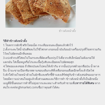
ข้าวตังหน้าตั้ง
วิธีทำข้าวตังหน้าตั้ง
1.โขลกรากผักชี พริกไทยเม็ด กระเทียมจนละเอียดแล้วพักไว้
2.ตั้งกระทะใส่น้ำมันพืชลงไปใช้ไฟกลางรอจนน้ำมันร้อนนำเครื่องปรุงที่โขลกรวมกัน
ไว้ลงไปผัดจนมีกลิ่นหอม
3.แบ่งหัวกะทิใส่ลงไปในกระทะที่ผัดเครื่องปรุงไว้เคี่ยวกะทิเล็กน้อยไม่ต้องรอให้
แตกมัน ใส่เนื้อหมูหรือไก่และเนื้อกุ้งสับละเอียดลงไปผัดพอสุก
4.ใส่หอมแดงซอย ถั่วลิสงป่นลงไปคนให้เข้ากัน จากนั้นปรุงรสด้วยเกลือป่น น้ำตาล
ปีบ น้ำมะขามเปียกชิมรสตามชอบเติมกะทิที่เหลือรอจนเดือดอีกครั้งแล้วปิดไฟ
5.ตักใส่ถ้วยโรยหน้าด้วยใบผักชีและพริกชี้ฟ้าแดงเสิร์ฟคู่กับข้าวตัง
เสน่ห์ของอาหาร
ไทยมีความน่าสนใจอยู่แล้วทั้งส่วนผสมและวิธีการทำ ข้าวตังหน้าตั้งก็เป็นอีกหนึ่ง
เมนูที่มีขั้นตอนการทำที่ไม่ยุ่งยากและเหมาะสำหรับทำขายเพื่อ
หารายได้พิเศษ
หาก
สนใจ eveleighmarket.comเชื่อว่าคุณทำได้ค่ะ