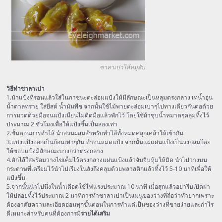
ซาลาเปาไส้หมูสับ
วิธีทำซาลาเปา
1.นำแป้งที่ร่อนแล้วใส่ในภาชนะตะล่อมแป้งให้มีลักษณะเป็นหลุมตรงกลาง เทน้ำอุ่น
น้ำตาลทราย ใส่ยีสต์ น้ำมันพืช จากนั้นใช้ไม้พายตะล่อมเบาๆไปทางเดียวกันต่อด้วย
การนวดด้วยมือจนแป้งเนียนไม่ติดมือแล้วพักไว้ โดยใช้ผ้าชุบน้ำหมาดๆคลุมทิ้งไว้
ประมาณ 2 ชั่วโมงเพื่อให้แป้งขึ้นเป็นสองเท่า
2.ขั้นตอนการทำไส้ นำส่วนผสมสำหรับทำไส้ทั้งหมดคลุกเคล้าให้เข้ากัน
3.แบ่งแป้งออกเป็นก้อนเท่าๆกัน ทำจนหมดแป้ง จากนั้นแผ่แผ่นแป้งเป็นวงกลมโดย
ให้ขอบแป้งมีลักษณะบางกว่าตรงกลาง
4.ตักไส้ใส่พร้อมวางไข่เค็มไว้ตรงกลางแผ่นแป้งแล้วจับจิบหุ้มให้มิด นำไปวางบน
กระดาษที่เตรียมไว้นำไปเรียงในลังถึงคลุมด้วยพลาสติกแล้วทิ้งไว้ 5-10 นาทีเพื่อให้
แป้งขึ้น
5.จากนั้นนำไปนึ่งในน้ำเดือดใช้ไฟแรงประมาณ 10 นาที เมื่อสุกแล้วอย่ารีบเปิดฝา
ให้ปล่อยทิ้งไว้ประมาณ 2 นาที
การทำซาลาเปาเป็นเมนูของว่างที่ถือว่าทำยากเพราะ
ต้องอาศัยความละเอียดอ่อนทุกขั้นตอนในการทำแต่เป็นของว่างที่ขายง่ายและกำไร
ดีเหมาะสำหรับคนที่ต้องการมี
รายได้เสริม