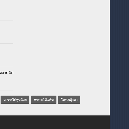
ตลาดนัด
หารายได้ทุนน้อย
หารายได้เสริม
โครเชตุ๊กตา