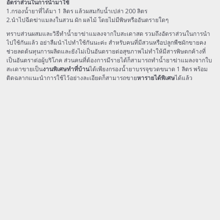
อัตราส่วนในการนำมาใช้
1.กรองน้ำยาที่ได้มา 1 ลิตร แล้วผสมกับน้ำเปล่า 200 ลิตร
2.นำไปฉีดฆ่าแมลงในสวน ผัก ผลไม้ โดยไม่มีพิษหรืออันตรายใดๆ
ทราบส่วนผสมและวิธีทำน้ำยาฆ่าแมลงจากใบสะเดาสด รวมถึงอัตราส่วนในการนำ
ไปใช้กันแล้ว อย่าลืมนำไปทำใช้กันนะค่ะ สำหรับคนที่มีสวนหรือปลูกพืชผักขายคง
ช่วยลดต้นทุนการผลิตและยังไม่เป็นอันตรายต่อสุขภาพไม่ทำให้มีสารพิษตกค้างที่
เป็นอันตราต่อผู้บริโภค ส่วนคนที่ต้องการมีรายได้ก็สามารถทำน้ำยาฆ่าแมลงจากใบ
สะเดาขายเป็น
งานพิเศษทำที่บ้าน
ได้เพียงกรองน้ำยาบรรจุขวดขนาด 1 ลิตร พร้อม
ติดฉลากแนะนำการใช้ไว้อย่างละเอียดก็สามารถขาย
หารายได้พิเศษ
ได้แล้ว