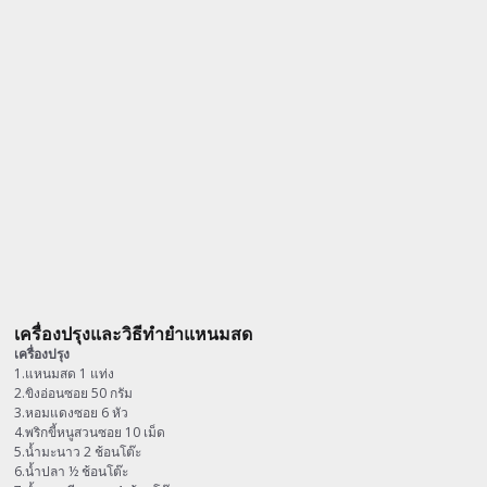
เครื่องปรุงและวิธีทำยำแหนมสด
เครื่องปรุง
1.แหนมสด 1 แท่ง
2.ขิงอ่อนซอย 50 กรัม
3.หอมแดงซอย 6 หัว
4.พริกขี้หนูสวนซอย 10 เม็ด
5.น้ำมะนาว 2 ช้อนโต๊ะ
6.น้ำปลา ½ ช้อนโต๊ะ