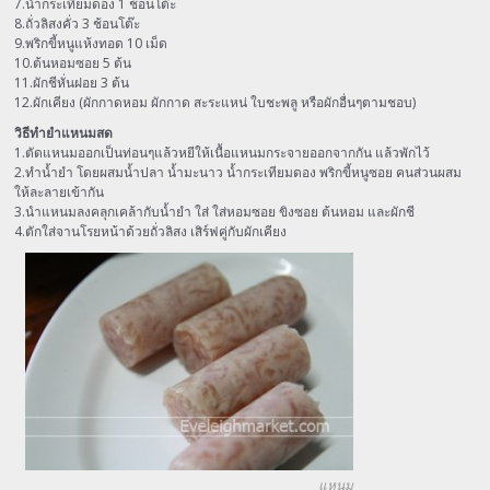
7.น้ำกระเทียมดอง 1 ช้อนโต๊ะ
8.ถั่วลิสงคั่ว 3 ช้อนโต๊ะ
9.พริกขี้หนูแห้งทอด 10 เม็ด
10.ต้นหอมซอย 5 ต้น
11.ผักชีหั่นฝอย 3 ต้น
12.ผักเคียง (ผักกาดหอม ผักกาด สะระแหน่ ใบชะพลู หรือผักอื่นๆตามชอบ)
วิธีทำยำแหนมสด
1.ตัดแหนมออกเป็นท่อนๆแล้วหยีให้เนื้อแหนมกระจายออกจากกัน แล้วพักไว้
2.ทำน้ำยำ โดยผสมน้ำปลา น้ำมะนาว น้ำกระเทียมดอง พริกขี้หนูซอย คนส่วนผสม
ให้ละลายเข้ากัน
3.นำแหนมลงคลุกเคล้ากับน้ำยำ ใส่ ใส่หอมซอย ขิงซอย ต้นหอม และผักชี
4.ตักใส่จานโรยหน้าด้วยถั่วลิสง เสิร์ฟคู่กับผักเคียง
แหนม