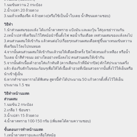
1.นมข้นหวาน 2 กระป๋อง
2.น้ำเปล่า 20 ถ้วยตวง
3.นมถั่วเหลืองจืด 4 ถ้วยตวง(หรือใช้เป็นน้ำใบเตย น้ำสีขนมตามชอบ)
วิธีทำ
1.นำส่วนผสมของแห้ง ได้แก่น้ำตาลทราย แป้งมัน และผงวุ้น ใส่ถุงเขย่ารวมกัน
2.เทน้ำเปล่าที่เตรียมไว้ใส่หม้อนำขึ้นตั้งไฟ พอน้ำเริ่มเดือด เทส่วนผสมของแห้งลงไป
3.คนส่วนผสมให้เข้ากัน แล้วคนต่อไปเรื่อยๆจนส่วนผสมเดือดฟูขึ้นมาเทนมข้นหวาน
ที่เตรียมไว้ลงไปจนหมด
4.จากนั้นคนส่วนผสมให้เข้ากันแล้วรอให้เดือดอีกครั้ง ปิดไฟเทนมถั่วเหลือง หรือน้ำ
ใบเตย น้ำสีทำขนม อย่างใดอย่างหนึ่งลงไป คนส่วนผสมให้เข้ากัน
5.จากนั้นตักเนื้อเต้าฮวยใส่แก้วทันที (ควรเลือกแก้วที่มีฝากปิด) ตักใส่ประมาณครึ่ง
แล้ว ต้องรีบตักในขณะร้อนๆเพื่อให้ได้เนื้อเต้าฮวยที่เนียนสวยจากนั้นทิ้งไว้ให้เย็นหรือ
นำเข้าตู้เย็น
6.หากทำขายหารายได้พิเศษ สูตรนี้ทำได้ประมาณ 50 แก้วควรตั้งทิ้งไว้ให้เย็น
ประมาณ 1.5 ชม
วิธีทำหน้านมสด
ส่วนผสม
1.นมข้น 2 กระป๋อง
2.เกลือ 1 ช้อนชา
3.น้ำเปล่า 15 ถ้วยตวง
4.น้ำตาลทราย 100-150 กรัม (เพิ่มลดได้ตามความชอบ)
ขั้นตอนการทำหน้านมสด
1.เทน้ำตาลทรายและเกลือใส่หม้อ