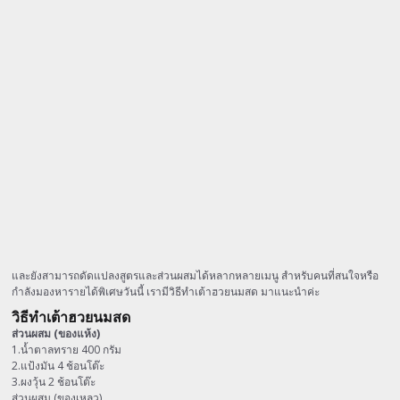
และยังสามารถดัดแปลงสูตรและส่วนผสมได้หลากหลายเมนู สำหรับคนที่สนใจหรือ
กำลังมองหารายได้พิเศษวันนี้ เรามีวิธีทำเต้าฮวยนมสด มาแนะนำค่ะ
วิธีทำเต้าฮวยนมสด
ส่วนผสม (ของแห้ง)
1.น้ำตาลทราย 400 กรัม
2.แป้งมัน 4 ช้อนโต๊ะ
3.ผงวุ้น 2 ช้อนโต๊ะ
ส่วนผสม (ของเหลว)