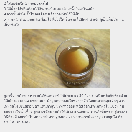
2.ใส่นมข้นจืด 2 กระป๋องลงไป
3.ใช้น้ำเปล่าที่เตรียมไว้ล้างกระป๋องนมแล้วเทน้ำใส่ลงในหม้อ
4.จากนั้นนำไปตั้งไฟจนเดือด แล้วยกลงพักไว้ให้เย็น
5.ราดหน้าด้วยนมสดที่เตรียมไว้ ทิ้งไว้ให้เย็นจากนั้นปิดฝานำเข้าตู้เย็นเก็บไว้ทาน
เย็นๆชื่นใจ
สูตรนี้หากทำขายหารายได้พิเศษจะทำได้ประมาณ 50 ถ้วย สำหรับเคล็ดลับที่จะช่วย
ให้เต้าฮวยนมสด น่าทานและดึงดูดความสนใจของลูกค้าโดยเฉพาะกลุ่มเด็กๆ ควร
เพิ่มผลไม้ เช่นสตอเบอรี่ แคนตาลุป มะพร้าวอ่อน หรือเลือกประเภทผลไม้แช่อิ่ม วุ้น
มะพร้าวในน้ำเชื่อม ลูกตาลเชื่อม จะทำให้เต้าฮวยนมสดน่าทานยิ่งขึ้นทราบสูตรและ
วิธีทำแล้วอย่านำไปทดลองทำทานดูก่อนนะคะ หากรสชาติอร่อยถูกปากถูกใจ ทำ
ขายได้แน่นอนค่ะ