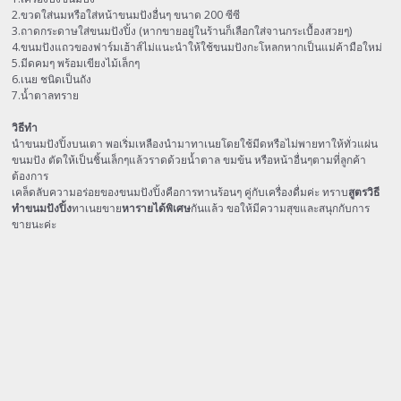
2.ขวดใส่นมหรือใส่หน้าขนมปังอื่นๆ ขนาด 200 ซีซี
3.ถาดกระดาษใส่ขนมปังปิ้ง (หากขายอยู่ในร้านก็เลือกใส่จานกระเบื้องสวยๆ)
4.ขนมปังแถวของฟาร์มเฮ้าส์ไม่แนะนำให้ใช้ขนมปังกะโหลกหากเป็นแม่ค้ามือใหม่
5.มีดคมๆ พร้อมเขียงไม้เล็กๆ
6.เนย ชนิดเป็นถัง
7.น้ำตาลทราย
วิธีทำ
นำขนมปังปิ้งบนเตา พอเริ่มเหลืองนำมาทาเนยโดยใช้มีดหรือไม่พายทาให้ทั่วแผ่น
ขนมปัง ตัดให้เป็นชิ้นเล็กๆแล้วราดด้วยน้ำตาล ขมข้น หรือหน้าอื่นๆตามที่ลูกค้า
ต้องการ
เคล็ดลับความอร่อยของขนมปังปิ้งคือการทานร้อนๆ คู่กับเครื่องดื่มค่ะ ทราบ
สูตรวิธี
ทำขนมปังปิ้ง
ทาเนยขาย
หารายได้พิเศษ
กันแล้ว ขอให้มีความสุขและสนุกกับการ
ขายนะค่ะ