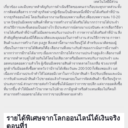
เทคโนโลยีมีส่วน
เกี่ยวข้อง และมีบทบาทสำคัญกับการดำเนินชีวิตของคนเราเกือบจะทุกภาคส่วน ทั้ง
การติดต่อสื่อสาร การทำธุรกิจต่างๆผู้เขียนเป็นอีกคนหนึ่งที่มีรายได้เสริมทำที่บ้าน
จากธุรกิจออนไลน์ โดยเริ่มต้นจากงานเขียนบทความสั้นๆ เพียงบทความละ 10-20
บาท ปัจจุบันมีเพจขายสินค้าที่สามารถสร้างรายได้เสริมได้มากกว่ารายได้ประจำ
ส่วนวิธีการและขั้นตอนเป็นอย่างไร มีประสบการณ์ตรงมาแบ่งปันค่ะ ควรเลือกวิธีหา
รายได้เสริมทำที่บ้านที่ไม่มีผลกระทบกับงานประจำ การหารายได้เสริมทำที่บ้าน สิ่ง
สำคัญที่ทุกคนต้องมีก็คือแนวคิดและมุมมองในการทำงาน ส่วนวิธีการขาย การหา
สินค้าและการสร้าง Fan page สิ่งเหล่านี้สามารถเรียนรู้ได้ สำหรับแนวคิดของผู้
เขียนในการหารายได้พิเศษก็คือ เลือกงานที่เหมาะกับตัวของเราเน้นการมีงานทำ
มากกว่าการมีรายได้มากๆ เนื่องจากเรามีรายได้จากงานประจำอยู่แล้ว เลือกงานที่
สามารถทำควบคู่ไปด้วยกันได้โดยไม่เสียเวลาหรือมีผลกระทบกับงานประจำ และ
อดทนรอคอยความสำเร็จ ผู้เขียนมีเพจขายสินค้าจากตลาดโรงเกลือ ช่วงแรกๆที่
ลูกค้าเริ่มมียอดสั่งซื้อคาดหวังว่ามีรายได้เพียงวันละ 200-500 ก็เพียงพอแล้ว แต่
เนื่องจากมีงานประจำทำให้ไม่ค่อยมีเวลาในการไปหาสินค้า จึงปรับเปลี่ยนและเน้น
การรับตัวแทนนำสินค้าไปขายต่อแล้วกำหนดรอบในการจัดส่งสินค้า ซึ่งเรียนรู้จาก
ประสบการณ์ ส่วนการขายส่งกำไรต่อชิ้นได้น้อยกว่าการขายปลีก แต่จากยอดสั่งซื้อ
ที่มากขึ้น ทำให้มีผลกำไรมากตามไปด้วย เรามีลูกค้าหรือตัวแทนเพียงไม่กี่คนก็
สามารถสร้างยอดขายได้มากกว่าขายปลีกหลายเท่าตัว
รายได้พิเศษจากโลกออนไลน์ได้เงินจริง
ตอนที่1