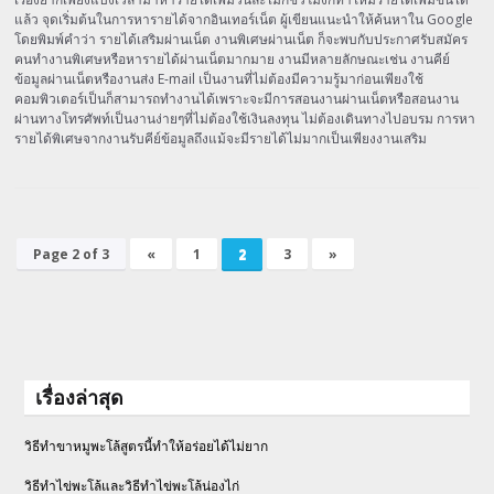
แล้ว จุดเริ่มต้นในการหารายได้จากอินเทอร์เน็ต ผู้เขียนแนะนำให้ค้นหาใน Google
โดยพิมพ์คำว่า รายได้เสริมผ่านเน็ต งานพิเศษผ่านเน็ต ก็จะพบกับประกาศรับสมัคร
คนทำงานพิเศษหรือหารายได้ผ่านเน็ตมากมาย งานมีหลายลักษณะเช่น งานคีย์
ข้อมูลผ่านเน็ตหรืองานส่ง E-mail เป็นงานที่ไม่ต้องมีความรู้มาก่อนเพียงใช้
คอมพิวเตอร์เป็นก็สามารถทำงานได้เพราะจะมีการสอนงานผ่านเน็ตหรือสอนงาน
ผ่านทางโทรศัพท์เป็นงานง่ายๆที่ไม่ต้องใช้เงินลงทุน ไม่ต้องเดินทางไปอบรม การหา
รายได้พิเศษจากงานรับคีย์ข้อมูลถึงแม้จะมีรายได้ไม่มากเป็นเพียงงานเสริม
Page 2 of 3
«
1
2
3
»
เรื่องล่าสุด
วิธีทำขาหมูพะโล้สูตรนี้ทำให้อร่อยได้ไม่ยาก
วิธีทําไข่พะโล้และวิธีทำไข่พะโล้น่องไก่