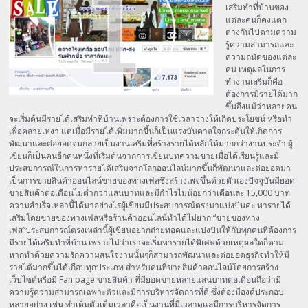
เสริมทำที่บ้านของ
แต่ละคนก็คงแตก
ต่างกันไปตามความ
รู้ความสามารถและ
ความถนัดของแต่ละ
คน เหตุผลในการ
ทำงานเสริมก็คือ
ต้องการมีรายได้มาก
ขึ้นถึงแม้ว่าหลายคน
จะเริ่มต้นมีรายได้เสริมทำที่บ้านเพราะต้องการใช้เวลาว่างให้เกิดประโยชน์ หรือทำ
เพื่อคลายเหงา แต่เมื่อมีรายได้เพิ่มมากขึ้นก็เป็นแรงบันดาลใจกระตุ้นให้เกิดการ
พัฒนาและต่อยอดจนกลายเป็นงานเสริมที่สร้างรายได้หลักให้มากกว่างานประจำ ผู้
เขียนก็เป็นคนอีกคนหนึ่งที่เริ่มต้นจากการเขียนบทความขายเมื่อได้เรียนรู้และมี
ประสบการณ์ในการหารายได้เสริมจากโลกออนไลน์มากขึ้นก็พัฒนาและต่อยอดมา
เป็นการขายสินค้าออนไลน์ขายของทางเฟสซึ่งสร้างเพจขึ้นด้วยตัวเองปัจจุบันมียอด
ขายสินค้าต่อเดือนไม่ต่ำกว่าแสนบาทและมีกำไรไม่น้อยกว่าเดือนละ 15,000 บาท
ความสำเร็จเหล่านี้ได้มาอย่างไรผู้เขียนมีประสบการณ์ตรงมาแบ่งปันค่ะ หารายได้
เสริมโดยขายของทางเฟสหรือร้านค้าออนไลน์ทำได้ไม่ยาก “ขายของทาง
เฟส”ประสบการณ์ตรงเหล่านี้ผู้เขียนอยากถ่ายทอดและแบ่งปันให้กับทุกคนที่ต้องการ
มีรายได้เสริมทำที่บ้าน เพราะไม่ว่าเราจะเริ่มหารายได้พิเศษด้วยเหตุผลใดก็ตาม
หากทำด้วยความรักความสนใจงานนั้นๆก็สามารถพัฒนาและต่อยอดธุรกิจทำให้มี
รายได้มากขึ้นได้เกือบทุกประเภท สำหรับคนที่ขายสินค้าออนไลน์โดยการสร้าง
เว็บไซต์หรือมี Fan page ขายสินค้า ที่มียอดขายหลายแสนบาทต่อเดือนถือว่ามี
ความรู้ความสามารถเฉพาะตัวและมีการบริหารจัดการที่ดี ซึ่งต้องมีองค์ประกอบ
หลายอย่าง เช่น ทำเต็มตัวเต็มเวลาคือเป็นงานที่มีเวลาดูแลมีการบริหารจัดการ