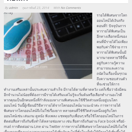
By
admin
กุมภาพันธ์ 23, 2014
With
No Comments
Array
รายได้พิเศษจากโลก
ออนไลน์ได้เงินจริง
ตอนที่1 ปัจจุบันการ
หารายได้พิเศษเป็น
อีกทางเลือกหนึ่งของ
คนที่มีรายได้ไม่เพียง
พอกับค่าใช้จ่าย การ
หารายได้พิเศษนั้นมี
มากมายหลายวิธีขึ้น
อยู่กับความรู้ความ
สามารถและความ
ถนัดในเรื่องนั้นๆรวม
ถึงความชอบส่วนตัว
ที่จะช่วยให้การ
ทำงานเสริมเหล่านั้นประสบความสำเร็จ มีรายได้ตามที่คาดหวัง แต่ก็เชื่อว่ายังมีคน
อีกจำนวนไม่น้อยที่ต้องการมีรายได้เสริมแต่ไม่รู้จะเริ่มต้นหรือเลือกทำงานอะไรดี
หากคุณเป็นอีกคนหนึ่งที่กำลังมองหางานพิเศษและใช้ชีวิตส่วนหนึ่งอยู่บนโลก
ออนไลน์ วันนี้ผู้เขียนมีวิธีหารายได้จากโลกออนไลน์มาแนะนำค่ะ การหารายได้
พิเศษจากโลกออนไลน์จึงไม่ใช่เรื่องยาก หลายคนที่ใช้ชีวิตส่วนหนึ่งอยู่กับโลก
ออนไลน์เช่น เล่นเกม ดูหนัง ฟังเพลง แชทคุยกับเพื่อนๆ หรือใช้โลกออนไลน์ในการ
ติดต่อสื่อสารถึงกันซึ่งทำได้หลายช่องทาง เช่น สื่อสารถึงกันผ่าน Face book หรือE-
mail การติดต่อผ่าน Line ผ่าน Twitter การหารายได้พิเศษจากโลกออนไลน์จึงไม่ใช่
เรื่องยากเพียงแบ่งเวลามาหารายได้เพิ่มวันละไม่กี่ชั่วโมงก็ทำให้มีรายได้เพิ่มขึ้นได้