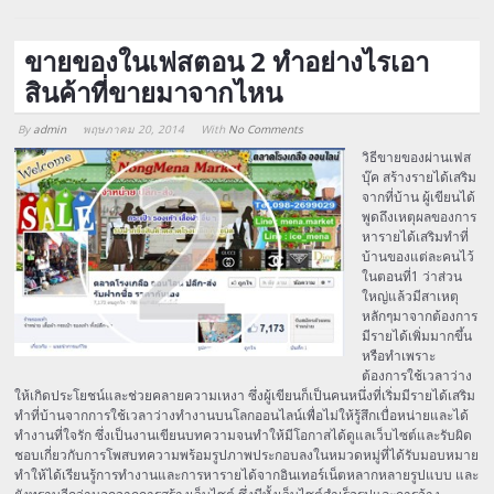
ขายของในเฟสตอน 2 ทำอย่างไรเอา
สินค้าที่ขายมาจากไหน
By
admin
พฤษภาคม 20, 2014
With
No Comments
Array
วิธีขายของผ่านเฟส
บุ๊ค สร้างรายได้เสริม
จากที่บ้าน ผู้เขียนได้
พูดถึงเหตุผลของการ
หารายได้เสริมทำที่
บ้านของแต่ละคนไว้
ในตอนที่1 ว่าส่วน
ใหญ่แล้วมีสาเหตุ
หลักๆมาจากต้องการ
มีรายได้เพิ่มมากขึ้น
หรือทำเพราะ
ต้องการใช้เวลาว่าง
ให้เกิดประโยชน์และช่วยคลายความเหงา ซึ่งผู้เขียนก็เป็นคนหนึ่งที่เริ่มมีรายได้เสริม
ทำที่บ้านจากการใช้เวลาว่างทำงานบนโลกออนไลน์เพื่อไม่ให้รู้สึกเบื่อหน่ายและได้
ทำงานที่ใจรัก ซึ่งเป็นงานเขียนบทความจนทำให้มีโอกาสได้ดูแลเว็บไซต์และรับผิด
ชอบเกี่ยวกับการโพสบทความพร้อมรูปภาพประกอบลงในหมวดหมู่ที่ได้รับมอบหมาย
ทำให้ได้เรียนรู้การทำงานและการหารายได้จากอินเทอร์เน็ตหลากหลายรูปแบบ และ