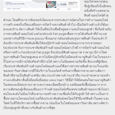
ของใครหลายๆคน
ซึ่งผู้เขียนก็เป็นอีกคน
หนึ่งที่สร้างเพจขาย
สินค้าออนไลน์ด้วย
ตัวเอง โดยศึกษาจากอินเทอร์เน็ตและจากประสบการณ์ตรงในการทำงานออนไลน์
การสร้างเพจก็เปรียบเสมือนการเปิดร้านขายสินค้าทั่วไป เมื่อเปิดร้านค้าแล้วก็ต้อง
ตกแต่งร้าน จัดวางสินค้าให้เป็นที่สนใจเพื่อดึงดูดความสนใจของลูกค้า ซึ่งก็คล้ายกับ
การขายสินค้าออนไลน์ บนFacebook Fan pageเพื่อหารายได้เสริมทำที่บ้าน แต่
แตกต่างกันที่วิธีการและรูปแบบ ซึ่งนอกจากต้องขยันลงรูปภาพสินค้าใหม่ๆแล้ว ก็
ต้องมีการประชาสัมพันธ์เพื่อให้คนรู้จักร้านค้าออนไลน์ของเรามากๆ ขายของ
facebook กับการประชาสัมพันธ์ร้านค้าออนไลน์อย่างไรดี การเปิดร้านค้าออนไลน์
หรือการสร้าง Facebook Fan page ถึงแม้จะมีสินค้าคุณภาพ ราคาถูก มีการโพส
รูปภาพสินค้าใหม่ๆอยู่เสมอ หากไม่มีคนรู้จักหรือไม่มีคนเข้ามาดูสินค้าในเว็บของเรา
ก็ไม่สามารถมีรายได้เสริมทำที่บ้านได้ เพราะไม่มียอดขายเกิดขึ้น สิ่งแรกที่ผู้เขียน
เริ่มประชาสัมพันธ์ร้านค้าออนไลน์ของตัวเองก็คือการฝากขายสินค้าตามเว็บบอร์ด
ของมหาวิทยาลัยต่างๆที่ให้บริการเว็บบอร์ดสำหรับฝากซื้อฝากขาย เพราะคิดว่า
สินค้าที่ขายเป็นสินค้าแฟชั่น เช่น กระเป๋าสตางค์ กระเป๋าถือ กระเป๋าสะพาย รองเท้า
กางเกงยีนส์ขาสั้นทั้งมือหนึ่งมือสอง และแว่นตา วิธีนี้ทำให้มีคนสนใจตามมาดูสินค้า
ในเพจและมีสอบถามราคาและรายละเอียดอื่นๆบ้าง แต่มียอดสั่งซื้อน้อยมาก จาก
ความคิดของผู้เขียนเองที่มองว่าร้านค้าออนไลน์หรือเพจขายสินค้าของเรายังไม่น่า
สนใจและยังไม่มีอะไรที่จะสามารถสร้างความเชื่อมั่นให้กับลูกค้าได้ เพราะเป็นการ
ซื้อขายผ่านโลกออนไลน์ แต่ก็ยังประชาสัมพันธ์เพจโดยใช้วิธีแชร์สินค้าในเพจ และ
โพสเว็บที่ให้บริการฝากซื้อฝากขาย เน้นเป็นเว็บไซต์ของมหาวิทยาลัย เพราะคิดว่า
เป็นกลุ่มลูกค้าที่เหมาะกับสินค้ามากที่สุด