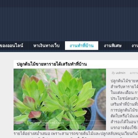
ของออนไลน์
หาเงินทางเว็บ
งานทําที่บ้าน
งานพิเศษ
งา
ปลูกต้นไม้ขายหารายได้เสริมทำที่บ้าน
Array
By
admin
มกรา
ปลูกต้นไม้ขายหา
สำหรับหารายได้
ในแต่ละเดือน ก
ประโยชน์คนส่วน
เสริมทำที่บ้าน
การปลูกต้นไม้ข
ตัดใบหรือไม้มง
สำรองได้ในอนาค
แรกอาจต้องใช้เว
รายได้อย่างสม่ำเสมอ เพราะสามารถขายต้นไม้และปลูกสลับหมุนเวียนกันไ