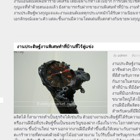
งานแอนด์เมดเพื่อหารายได้เสริมโดยเฉพาะก็ทำได้ไม่ยาก การเปิดเว็บไ
กุญแจที่ทำด้วยตนเองแล้ว ยังสามารถรับฝากขายงานพิเศษทำที่บ้าน งานทำมื
งานประดิษฐ์พวงกุญแจและงานแฮนด์เมดทุกประเภทมักได้รับความนิยมจ
เอกลักษณ์เฉพาะตัว แต่ละชิ้นงานมีความโดดเด่นที่แตกต่างกันขายพวงกุญ
งานประดิษฐ์งานพิเศษทําที่บ้านที่ไร้คู่แข่ง
Array
By
admin
ธันวา
งานประดิษฐ์งานพ
อาชีพต่างๆ มีกา
ที่ดีสำหรับการห
กันภายในครอบคร
ทําที่บ้าน ที่ม
งานที่มีเอกลัก
ขนาดใหญ่ได้ เป็
งานฝีมือที่ผลิต
สำหรับคนที่มีฝ
ผลิตได้ ก็สามารถทำเป็นธุรกิจได้เช่นกัน ตัวอย่างงานประดิษฐ์ที่ได้รั
หรืองานฝีมือที่ประดิษฐ์ขึ้นเป็นของขวัญของฝาก เนื่องในวาระโอกาสต่างๆเช
แต่งงาน ขึ้นบ้านใหม่ ฯลฯ นอกจากงานฝีมือที่ทำขึ้นเพื่อให้เหมาะกับงานต่
ตะกร้าหวายที่ตกแต่งด้วยผ้าลูกไม้อย่างสวยงาม โบว์ริบบิ้นสำหรับผูกกระเ