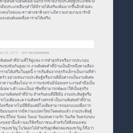
ซต์ขายสินค้าแฮนด์เมด นอกจากขายงานประดิษฐ์ประเภทพวง
อประเภทอื่นๆทำให้มีรายได้เสริมเพิ่มมากขึ้นอีกด้วยค่ะ
ากคนไทยและชาวต่างชาติ เพราะมีความสวยงามน่ารักมี
แจแฮนด์เมดเพื่อหารายได้เสริม
คม 25, 2013
With
No Comments
ิเศษทําที่บ้านที่ไร้คู่แข่ง การทำธุรกิจหรือการประกอบ
รแข่งขันกันสูงมาก งานพิเศษทําที่บ้านเป็นอีกหนึ่งทางเลือก
ารายได้เสริมในยุคนี้ การเริ่มต้นจากธุรกิจเล็กๆเป็นงานที่ทำ
ัว อย่างเช่นงานประดิษฐ์หรืองานฝีมือต่างๆเป็นงานพิเศษ
ีอัตราความเสี่ยงไม่มาก การแข่งขันมีน้อยเพราะงานทำมือเป็น
ษณ์เฉพาะตัว และเป็นอาชีพที่สามารถพัฒนาให้เป็นธุรกิจ
นงานพิเศษทําที่บ้าน สำหรับคนที่มีฝีมือ งานประดิษฐ์หรือ
จากไอเดียและความคิดสร้างสรรค์ เป็นงานพิเศษทําที่บ้าน
ีมือหรือหากไม่มีฝีมือแต่มีไอเดียสามารถออกแบบเพื่อการ
บความนิยมนอกจากมีความแปลกใหม่โดดเด่นแล้ว งานประดิษฐ์
่น ปีใหม่ วันพ่อ วันแม่ วันแห่งความรัก วันเกิด วันครบรอบ
างๆเหล่านี้แล้ว ของใช้หรือภาชนะสำหรับใส่สิ่งของเช่น
ช้าของขวัญ โบว์ดอกไม้สำหรับผูกติดกล่องของขวัญ ก็ถือว่า