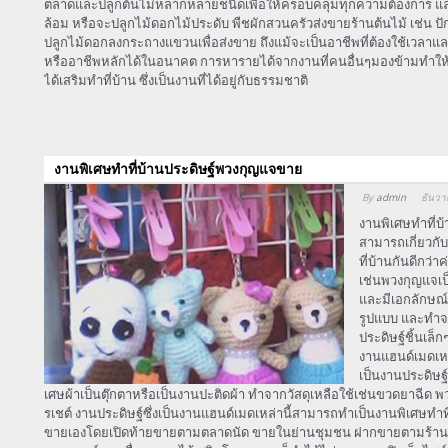
ตลาดและปลูกต้นไม่หลากหลายชนิดเพื่อให้ครอบคลุมทุกความต้องการ และทำใ
ล้อม หรือจะปลูกไม้ดอกไม้ประดับ พืชผักสวนครัวส่งขายร้านต้นไม้ เช่น ปัก
ปลูกไม้ดอกลงกระถางแขวนเพื่อส่งขาย ถึงแม้จะเป็นอาชีพที่ต้องใช้เวลาและมี
หรืออาชีพหลักได้ในอนาคต การหารายได้จากงานที่คนอื่นๆมองข้ามทำให้ห
ได้เสริมทำที่บ้าน ซึ่งเป็นงานที่ได้อยู่กับธรรมชาติ
งานพิเศษทำที่บ้านประดิษฐ์พวงกุญแจขาย
Array
By
admin
ธันวา
งานพิเศษทำที่บ
สามารถเกี่ยวก
ที่บ้านกันดีกว่
เช่นพวงกุญแจเป
และมีเอกลักษณ์
รูปแบบ และทำจ
ประดิษฐ์ชิ้นเล
งานแฮนด์เมดเหล
เป็นงานประดิษฐ
เศษผ้าเป็นตุ๊กตาหรือเป็นงานปะติดผ้า ทำจากวัสดุเหลือใช้เช่นขวดยาฉีด
รเชต์ งานประดิษฐ์ซึ่งเป็นงานแฮนด์เมดเหล่านี้สามารถทำเป็นงานพิเศษทำที
ขายเองโดยเปิดท้ายขายตามตลาดนัด ขายในย่านชุมชน ฝากขายตามร้านจำ