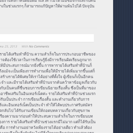
ล่อยงานทิ้งกำหนดยอดมาแล้วทำไม่ได้ เมื่อซื้อจักรและรับคน
างในช่วงแรกๆ ก็สามารถแก้ปัญหาให้ผ่านพ้นไปได้ ปัจจุบัน
คม 25, 2013
With
No Comments
ายได้เสริมทําที่บ้าน ความสำเร็จในการประกอบอาชีพของ
ต้องใช้เวลาในการเรียนรู้ยิ่งมีการเรียนผิดเรียนถูกมาก
ำให้มีประสบการณ์มากยิ่งขึ้น การหารายได้เสริมทําที่บ้านก็
ถึงแม้จะเป็นเพียงการทำงานเพื่อให้มีรายได้เพิ่มมากขึ้นแต่ก็
้างรายได้พิเศษให้เราได้อย่างที่ตั้งใจ ผู้เขียนก็เป็นอีกคน
ะจำ และมีรายได้เสริมทําที่บ้านจากค้นคว้าหาข้อมูลเกี่ยวกับ
ับเป็นคนที่ชื่นชอบการเขียนนิยายเรื่องสั้น ซึ่งเป็นที่มาของ
าชีพเสริมในอินเทอร์เน็ตค่ะ รายได้เสริมทําที่บ้านช่วงแรก
ด้รับเป็นประจำ การเขียนเรื่องสั้น และทำงานเกี่ยวกับการ
ร์และอินเทอร์เน็ตเป็นประจำ ทำให้ได้พบประกาศรับสมัคร
ติดกลับไป ได้รับงานเขียนให้ถอดบทความเกี่ยวกับสุขภาพ
บเรียงความมาก่อนทำให้ประสบความสำเร็จในการเขียนบท
องการ รายได้เสริมทําที่บ้านช่วงแรกมีไม่มาก แต่ก็ได้รับเป็น
ก็คือ การทำงานอย่าหวังเพียงรายได้อย่างเดียว ทำแล้วต้อง