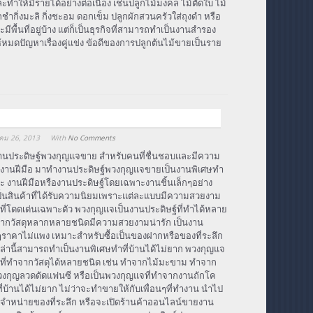
ห้มีรายได้อย่างต่อเนื่อง เช่นปลูกไม้มงคล ไม้ตัดใบ ไม้
ชำกิ่งมะลิ กิ่งชะอม ดอกเข็ม ปลูกผักสวนครัวใส่ถุงดำ หรือ
พื้นที่อยู่บ้าง แต่ก็เป็นธุรกิจที่สามารถทำเป็นงานสำรอง
มดปัญหาเรื่องคู่แข่ง ข้อดีของการปลูกต้นไม้ขายเป็นราย
คม 26, 2013
With
No Comments
้านประดิษฐ์พวงกุญแจขาย สำหรับคนที่ชื่นชอบและมีความ
ับงานฝีมือ มาทำงานประดิษฐ์พวงกุญแจขายเป็นงานพิเศษทำ
าค่ะ งานฝีมือหรืองานประดิษฐ์โดยเฉพาะงานชิ้นเล็กๆอย่าง
็นสินค้าที่ได้รับความนิยมเพราะแต่ละแบบมีความสวยงาม
ที่โดดเด่นเฉพาะตัว พวงกุญแจเป็นงานประดิษฐ์ที่ทำได้หลาย
ากวัสดุหลากหลายชนิดมีความสวยงามน่ารัก เป็นงาน
็กๆราคาไม่แพง เหมาะสำหรับซื้อเป็นของฝากหรือของที่ระลึก
่านี้สามารถทำเป็นงานพิเศษทำที่บ้านได้ไม่ยาก พวงกุญแจ
์ที่ทำจากวัสดุได้หลายชนิด เช่น ทำจากไม้มะขาม ทำจาก
 พวงกุญลวดดัดแฟนซี หรือเป็นพวงกุญแจที่ทำจากงานถักโค
่บ้านได้ไม่ยาก ไม่ว่าจะทำขายให้กับเพื่อนๆที่ทำงาน นำไป
หน่ายของที่ระลึก หรือจะเปิดร้านค้าออนไลน์ขายงาน