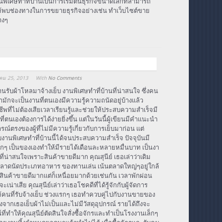
พิเศษทําที่บ้านเป็นการเริ่มต้นธุรกิจขนาดเล็กที่สามารถ
ำให้พบช่องทางในการขยายธุรกิจอย่างเช่น ทำเว็บไซต์ขาย
างๆ
คม 25, 2013
With
No Comments
้านรับผ้าโหลมาจ้างเย็บ งานพิเศษทําที่บ้านที่น่าสนใจ ซึ่งคน
มักจะเป็นงานที่ตนเองมีความรู้ความถนัดอยู่บ้างแล้ว
ีพที่ไม่ต้องเสียเวลาเรียนรู้และช่วยให้ประสบความสำเร็จมี
ี่ตนเองต้องการได้ง่ายยิ่งขึ้น แต่ในวันนี้ผู้เขียนมีคำแนะนำ
์ตรงของผู้ที่ไม่มีความรู้เกี่ยวกับการเย็บมาก่อน แต่
นพิเศษทําที่บ้านนี้ได้จนประสบความสำเร็จ ปัจจุบันมี
ล็กๆ เป็นของเองทำให้มีรายได้เดือนละหลายหมื่นบาท เป็นงา
นที่น่าสนใจเพราะสินค้าขายดีมาก คุณสุนีย์ เธอเล่าว่าเดิม
ลาดนัดประเภทอาหาร ของทานเล่น เน้นตลาดใหญ่ๆอยู่ใกล้
ะสินค้าขายดีมากแต่ก็เหนื่อยมากด้วยเช่นกัน เวลาพักผ่อน
เน่าเสีย คุณสุนีย์เล่าว่าเธอโชคดีที่ได้รู้จักกับผู้จัดการ
ห้คนที่รับจ้างเย็บ ช่วงแรกๆ เธอทำควบคู่ไปกับงานขายของ
จากเธอเย็บผ้าไม่เป็นและไม่มีวัสดุอุปกรณ์ รายได้ถึงจะ
่ทำให้คุณสุนีย์ตัดสินใจสั่งซื้อจักรและทำเป็นโรงงานเล็กๆ