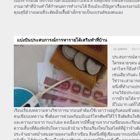
เนื่องจากเย็บผ้าส่งโรงงานตามออเดอร์ไม่ทัน สาเหตุเกิดจากคนที่รับเย็บป
งานมาทำที่บ้านทำให้กำหนดการทำงานได้ ถึงแม้จะมีปัญหาเรื่องแรงงานบ้
คุณสุนีย์วางแผนที่จะตัดเย็บเสื้อผ้าเด็กขายเป็นแบรนด์ของตนเอง
แบ่งปันประสบการณ์การหารายได้เสริมทําที่บ้าน
Array
By
admin
ธันวา
ประสบการณ์หาร
ใครหลายๆคน อาจ
เท่าไหร่ ก็ยิ่งท
เช่นเดียวกันค่ะ 
ใช่ว่าจะสามารถสร
หนึ่งที่ทำงานปร
งานวิจัยประกอบก
การมีรายได้จากอ
มีไม่มาก แต่ก็ไ
เรียบเรียงบทความทางวิชาการมาก่อนทำต้องใช้เวลาว่างอยู่กับคอมพิวเตอ
คนเขียนบทความ ซึ่งต้องการด่วนพร้อมมีเบอร์โทรศัพท์ให้ไว้ จึงตัดสินใจ
และความงามจาก YouTube คงเนื่องจากมีพื้นฐานจากงานเขียนและเรีย
ความสั้นๆที่ต้องฟังจับใจความแล้วนำมาเรียบเรียงใหม่ในสไตล์ที่ผู้ว่าจ้างต้
ประจำอย่างสม่ำเสมอตามผลงานที่เราเขียน สิ่งหนึ่งที่ผู้เขียนอยากแบ่งปัน