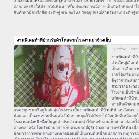
เป็นงานฝีมือหรือสิ่งประดิษฐ์ที่สามารถสร้างรายได้เพราะขายได้ตลอดปี งาน
ต่อยอดธุรกิจให้มีรายได้เพิ่มมากขึ้น ประสบการณ์ต่างๆเป็นปัจจัยที่จะท
สินค้าทำมือหรือสิ่งประดิษฐ์ ขายอะไหล่ วัสดุอุปกรณ์สำหรับงานประดิษฐ์ต่
งานพิเศษทําที่บ้านรับผ้าโหลจากโรงงานมาจ้างเย็บ
Array
By
admin
ธันวา
งานพิเศษทําที่บ
ส่วนใหญ่เลือกทำ
เป็นการเลือกอาช
รายได้เสริมตามท
ดีๆจากประสบการณ
สามารถประกอบงา
โรงงานเย็บผ้าเ
นพิเศษทําที่บ้า
ขายสินค้าตามต
แหล่งชุมชนหรือยู่ใกล้กลุ่มโรงงาน เป็นงานพิเศษทําที่บ้านที่น่าสนใจเพรา
น้อยและเป็นงานขายที่หยุดไม่ได้ หากหยุดก็ไม่มีรายได้วัตถุดิบที่เหลืออยู่ก็จะ
โรงงานแห่งหนึ่งซึ่งเป็นลูกค้าประจำ แนะนำให้เธอรับงานเย็บผ้ามาปล่อยใ
ตามคลาดนัดโดยรับผ้ามาจ้างเย็บตามยอดที่ผู้รับจ้างสามารถทำให้ทัน เนื่อง
น้อยกว่าการขายของตามตลาดนัดแต่ก็เป็นงานที่เหนื่อยน้อยกว่า เหตุการณ์ที