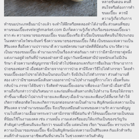
หลายขั้นตอน คนที่
สนใจหรือต้องการทำ
ขนมเปี๊ยะ ควรมี
ความรู้เกี่ยวกับการ
ทำขนมประเภทอื่นมาบ้างแล้ว จะทำให้ฝึกหรือทดลองทำได้ง่ายขึ้น ส่วนคนที่ชอบ
ทานขนมเปี๊ยะeveleighmarket.com มีเกร็ดความรู้เกี่ยวกับเรื่องของขนมเปี๊ยะมา
ฝาก ค่ะ ความหมายของขนมเปี๊ยะ ขนมเปี๊ยะหรือ ผั่วเปี้ยเป็นขนมที่คนจีนใช้ประกอบ
ในเทศกาลไหว้พระจันทร์ ซึ่งความหมายของขนมเปี๊ยะ ก็คือ เป็นขนมแห่งความเป็น
สิริมงคล สื่อถึงความปรารถนาดี ความสมัครสมานสามัคคีที่มีต่อกัน ประวัติความ
เป็นมาของขนมเปี๊ยะ ตำนานแรกเป็นเรื่องเล่าต่อกันมา กล่าวว่ามีสามีภรรยาคู่หนึ่ง
แต่งงานอยู่ด้วยกันที่บ้านของฝ่ายสามี อยู่มาวันหนึ่งพ่อสามีป่วยหนักแต่ไม่มีเงิน
รักษา ด้วยความกตัญญูภรรยาจึงนำตัวไปขัดดอกแลกกับการยืมเงินมารักษาอาการ
ป่วยของพ่อสามี เมื่อพ่อสามีหายจากอาการป่วย สามีจึงหาวิธีไปไถ่ตัวภรรยา โดยทำ
ขนมเปี๊ยะออกไปขายได้เงินเป็นกอบเป็นกำ จึงมีเงินไปไถ่ตัวภรรยา ส่วนตำนานที่
สอง เล่าว่ามีชายคนหนึ่งเดินทางออกจากบ้านไปทำงานอยู่ที่กวางโจว เมื่อครั้นจะ
กลับบ้าน ภรรยาได้ยินข่าว จึงคิดทำขนมเปี๊ยะออกมาเพื่อจะเอาใจสามี เมื่อสามีได้
ทานถึงกับกล่าวว่ามันวิเศษมาก และก่อนที่จะเดินทางกลับไปทำงาน จึงขอให้ภรรยา
ทำขึ้นมาเพื่อนำไปฝากเจ้ายายและเพื่อนๆ เมื่อเจ้านายและเพื่อนๆได้ลิ้มรส ก็ทำให้
เกิดการติดอกติดใจและเกิดการบอกต่อจนกลายเป็นตำนาน สัญลักษณ์แห่งความเป็น
สิริมงคล จากตำนานขนมเปี๊ยะ จึงเปรียบเสมือนตัวแทนของความรัก ความกตัญญู
รวมไปถึงความเอื้ออาทรระหว่างสามีภรรยาที่มีต่อกัน ทำให้ขนมเปี๊ยะกลายเป็นขนม
ที่นิยมใช้ในงานมงคล เช่น งานหมั้น งานแต่งหรือมอบให้แก่กันเป็นของขวัญวัน
สำคัญต่างๆซึ่งคนจีนจะเรียกว่า ขนมผั่วเปี้ย แต่คนไทย เรียก “ขนมเปี๊ยะ ทราบประวัติ
ความเป็นมาของขนมเปี๊ยะ ซึ่งเป็นสัญลักษณ์แห่งความเป็นสิริมงคล กันแล้วสำหรับ
คนที่กำลำมองหาอาชีพเสริมที่น่าสนใจ ในช่วงเทศกาลวันสำคัญ