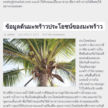
eveleighmarket.com แนะนำให้รับขนมเปี๊ยะมาขาย เชื่อว่าสร้างรายได้พิเศษให้
อย่างแน่นอนค่ะ
ข้อมูลต้นมะพร้าวประโยชน์ของมะพร้าว
By
admin
กุมภาพันธ์ 3, 2015
With
No Comments
Array
ประโยชน์ของ
มะพร้าว มีมากกว่าที่
เราคิด มะพร้าวเป็น
พืชยืนต้นหรือไม้ผลที่
ทุกคนคุ้นเคยและ
รู้จักกันดี คนส่วน
ใหญ่นิยมปลูก
มะพร้าวไว้ตามขอบ
สระ หรือพื้นที่ใกล้
แหล่งน้ำภายใน
บริเวณบ้าน เช่นปลูก
ไว้ใกล้กับบริเวณซัก
ล้างที่มีการระบายน้ำได้ดี มะพร้าวที่นิยมนำมาปลูกได้แก่มะพร้าวน้ำหอม และ
มะพร้าวน้ำหวาน ซึ่งเป็นพันธุ์ต้นเตี้ย ประโยชน์หลักๆของมะพร้าว เช่น ผลแก่นำไป
ขูดและคั้นกะทิ เพื่อใช้ทำขนมหรือใช้ทำอาหารประเภทแกงเผ็ด ส่วนผลอ่อนหรือ
มะพร้าวอ่อนใช้รับประทานและทำเครื่องดื่ม นอกจากประโยชน์หลักๆที่เราทราบกันดี