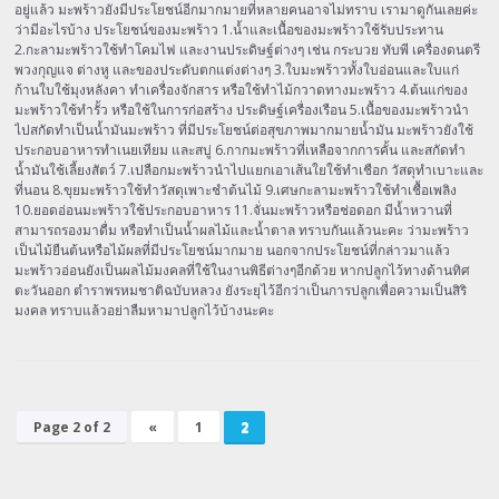
อยู่แล้ว มะพร้าวยังมีประโยชน์อีกมากมายที่หลายคนอาจไม่ทราบ เรามาดูกันเลยค่ะ
ว่ามีอะไรบ้าง ประโยชน์ของมะพร้าว 1.น้ำและเนื้อของมะพร้าวใช้รับประทาน
2.กะลามะพร้าวใช้ทำโคมไฟ และงานประดิษฐ์ต่างๆ เช่น กระบวย ทับพี เครื่องดนตรี
พวงกุญแจ ต่างหู และของประดับตกแต่งต่างๆ 3.ใบมะพร้าวทั้งใบอ่อนและใบแก่
ก้านใบใช้มุงหลังคา ทำเครื่องจักสาร หรือใช้ทำไม้กวาดทางมะพร้าว 4.ต้นแก่ของ
มะพร้าวใช้ทำรั้ว หรือใช้ในการก่อสร้าง ประดิษฐ์เครื่องเรือน 5.เนื้อของมะพร้าวนำ
ไปสกัดทำเป็นน้ำมันมะพร้าว ที่มีประโยชน์ต่อสุขภาพมากมายน้ำมัน มะพร้าวยังใช้
ประกอบอาหารทำเนยเทียม และสบู่ 6.กากมะพร้าวที่เหลือจากการคั้น และสกัดทำ
น้ำมันใช้เลี้ยงสัตว์ 7.เปลือกมะพร้าวนำไปแยกเอาเส้นใยใช้ทำเชือก วัสดุทำเบาะและ
ที่นอน 8.ขุยมะพร้าวใช้ทำวัสดุเพาะชำต้นไม้ 9.เศษกะลามะพร้าวใช้ทำเชื้อเพลิง
10.ยอดอ่อนมะพร้าวใช้ประกอบอาหาร 11.จั่นมะพร้าวหรือช่อดอก มีน้ำหวานที่
สามารถรองมาดื่ม หรือทำเป็นน้ำผลไม้และน้ำตาล ทราบกันแล้วนะคะ ว่ามะพร้าว
เป็นไม้ยืนต้นหรือไม้ผลที่มีประโยชน์มากมาย นอกจากประโยชน์ที่กล่าวมาแล้ว
มะพร้าวอ่อนยังเป็นผลไม้มงคลที่ใช้ในงานพิธีต่างๆอีกด้วย หากปลูกไว้ทางด้านทิศ
ตะวันออก ตำราพรหมชาติฉบับหลวง ยังระยุไว้อีกว่าเป็นการปลูกเพื่อความเป็นสิริ
มงคล ทราบแล้วอย่าลืมหามาปลูกไว้บ้างนะคะ
Page 2 of 2
«
1
2