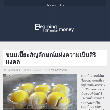
Privacy policy
ขนมเปี๊ยะสัญลักษณ์แห่งความเป็นสิริ
มงคล
By
Ratchanok
ตุลาคม 1, 2015
With
No Comments
Array
ขนมเปี๊ยะ วันนี้เป็น
เรื่องของ ขนมเปี๊ยะ
สัญลักษณ์แห่งความ
เป็นสิริมงคล เพราะ
เป็นขนมที่นิยมใช้
ประกอบในเทศกาล
ต่างๆของคนจีน
ขนมเปี๊ยะมีวิธีทำ