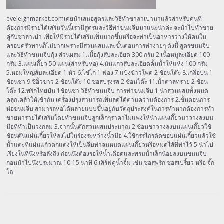
eveleighmarket.comเคยนำเสนอสูตรและวิธีทำซาลาเปามาแล้วสำหรับคนที่
ต้องการมีรายได้เสริมวันนี้เรามีสูตรและวิธีทำขนมจีบมาแนะนำค่ะ จะนำไปทำขาย
คู่กับซาลาเปา เพื่อให้มีรายได้เสริมเพิ่มมากขึ้นหรือจะทำเป็นอาหารว่างให้คนใน
ครอบครัวทานก็ไม่ยากเพราะมีส่วนผสมและขั้นตอนการทำง่ายๆ ดังนี้ สูตรขนมจีบ
และวิธีทำขนมจีบกุ้ง ส่วนผสม 1.เนื้อกุ้งสับละเอียด 300 กรัม 2.เนื้อหมูละเอียด 100
กรัม 3.แผ่นเกี๊ยว 50 แผ่น(สำหรับห่อ) 4.มันแกวสับละเอียดคั้นน้ำให้แห้ง 100 กรัม
5.หอมใหญ่สับละเอียด 1 หัว 6.ไข่ไก่ 1 ฟอง 7.แป้งข้าวโพด 2 ช้อนโต๊ะ 8.เกลือป่น 1
ช้อนชา 9.ซีอิ้วขาว 2 ช้อนโต๊ะ 10.ซอสปรุงรส 2 ช้อนโต๊ะ 11.น้ำตาลทราย 2 ช้อน
โต๊ะ 12.พริกไทยป่น 1ช้อนชา วิธีทำขนมจีบ การทำขนมจีบ 1.นำส่วนผสมทั้งหมด
คลุกเคล้าให้เข้ากัน เครื่องปรุงสามารถเพิ่มลดได้ตามความต้องการ 2.ขั้นตอนการ
ห่อขนมจีบ สามารถห่อได้หลายแบบขึ้นอยู่กับวัตถุประสงค์ในการทำหากต้องการทำ
ขายหารายได้เสริมโดยทำขนมจีบลูกเล็กๆราคาไม่แพงให้นำแผ่นเกี๊ยวมาวางลงบน
มือที่ทำเป็นวงกลม 3.จากนั้นตักส่วนผสมประมาณ 2 ช้อนชาวางลงบนแผ่นเกี๊ยวใช้
ช้อนดันแผ่นเกี๊ยวให้ลงไปในร่องระหว่างนิ้วมือ 4.ใช้กรรไกรตัดขอบแผ่นเกี๊ยวแล้วใช้
น้ำแตะที่แผ่นแก้วตกแต่งให้เป็นจีบทำจนหมดแผ่นเกี๊ยวหรือหมดไส้ที่ทำไว้ 5.นำไป
เรียงในที่นึ่งหรือลังถึง ก่อนนึ่งต้องรอให้น้ำเดือดและพรมน้ำเล็กน้อยลงบนขนมจีบ
ก่อนนำไปนึ่งประมาณ 10-15 นาที 6.เสิร์ฟคู่น้ำจิ้ม เช่น ซอสพริก ซอสเปรี้ยว หรือ จิ๊ก
โฉ่