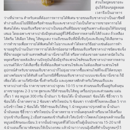
ส่วนใหญ่คนขายจะ
อุ่นให้ร้อนๆอยู่ตลอด
เวลาจึงเป็นอาหาร
ว่างที่น่าทาน สำหรับคนที่ต้องการหารายได้พิเศษ ขายขนมจีบซาลาเปาเป็นอาชีพที่
ทำง่ายถึงแม้ไม่มีฝีมือหรือทำขนมจีบและซาลาเปาไม่เป็นก็สามารถขายหารายได้
พิเศษได้ค่ะ ขนมจีบหรือซาลาเปาเป็นของกินที่นิยมขายคู่กันเพราะต้องอุ่นให้ร้อนๆอยู่
เสมอ โดยเฉพาะซาลาเปายังมีจุดเด่นอยู่ที่ไส้ซึ่งมีหลากหลายทั้งไส้ถั่วแดง ถั่วเหลือง
ไส้ครีม ไส้เผือก ไส้หมู ไส้หมูแดง รวมถึงขนมจีบที่มีทั้งจีบกุ้งและจีบหมูให้เลือกทาน
การทำขายเพื่อหารายได้พิเศษก็ทำไม่ยากและทำได้หลายวิธีอย่างเช่นต้องการทำ
ขายอยู่กับบ้านเป็นการหารายได้เล็กๆน้อยๆอาจซื้อขนมจีบหรือซาลาเปาชนิดแช่แข็ง
ที่มีขายอยู่ตามห้ามสรรพสินค้ามานึ่งขายก็ได้ หรือหากต้องขายตามตลาดนัดในวัน
หยุดหรือขายหลังเลิกงานปัจจุบันก็ยังมีธุรกิจแฟรนไชส์ขนมจีบซาลาเปาหลากหลาบ
แบรนด์ให้เราได้เลือกซื้อ ทั้งที่ต้องเสียค่าแฟรนไชส์และไม่ต้องเสียค่าแฟรนไชส์
อุปกรณ์สำหรับขายขนมจีบซาลาเปาก็ไม่ยุ่งยากหากซื้อแฟรนไชส์ก็จะมีให้ครบทุก
อย่างพร้อมขายได้ทันที แต่ในกรณีที่ซื้อขนมจีบซาลาเปาแบบแช่แข็งมานึ่งขาย ก็มี
เพียงโต๊ะ เตาแก๊สปิกนิค ซึ้งสำหรับนึ่ง และถุงพลาสติกสำหรับใส่ขนมจีบและ
ซาลาเปาเท่านั้น ราคาขายซาลาเปาลูกละ 10-15 บาท ส่วนขนมจีบขึ้นอยู่กับต้นทุน
อาจขายลูกละ 2-3 บาท สูตรและวิธีทำขนมจีบไส้หมู เครื่องปรุงและส่วนผสม แผ่น
เกี๊ยว 1 ห่อ หมูบด 300 กรัม น้ำมันงา ½ ช้อนโต๊ะ น้ำมันหอย1 ช้อนโต๊ะ ซีอิ้วขาว ½
ช้อนโต๊ะ น้ำตาลทราย 2 ช้อนชา พริกไทยป่น ½ ช้อนชา รากผักชีโขลกละเอียด 5 ราก
แป้งข้าวโพด 2 ช้อนโต๊ะ วิธีทำขนมจีบไส้หมู 1.นำหมูบดมาปรุงรสด้วย น้ำมันงา
น้ำมันหอย ซีอิ้วขาว พริกไทยป่น น้ำตาลทราย จากนั้นคลุกเคล้าหรือนวดให้เครื่อง
ปรุงเข้ากับเนื้อหมู 2.เมื่อส่วนผสมเข้ากันดีแล้วใส่แป้งข้าวโพดลงไปคลุกเคล้าจนเนื้อ
หมูบดมีลักษณะเนียน 3.จากนั้นนำหมูบดที่ได้ไปแช่ในตู้เย็นประมาณ 15-20 นาที
4.นำแผ่นเกี๊ยวมาตัดขอบให้เป็นวงกลม แล้วนำมาวางบนอุ้งมือที่ทำเป็นรูกลมๆไว้