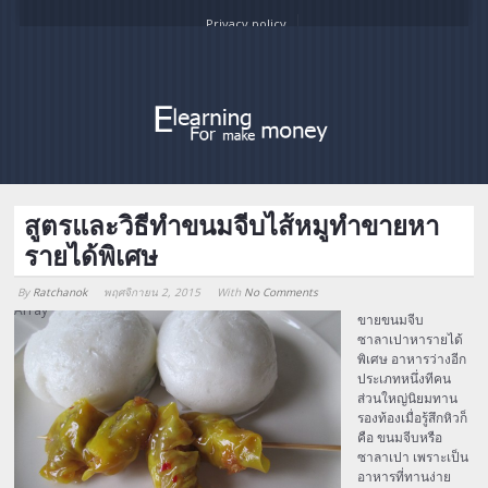
Privacy policy
สูตรและวิธีทำขนมจีบไส้หมูทำขายหา
รายได้พิเศษ
By
Ratchanok
พฤศจิกายน 2, 2015
With
No Comments
Array
ขายขนมจีบ
ซาลาเปาหารายได้
พิเศษ อาหารว่างอีก
ประเภทหนึ่งทีคน
ส่วนใหญ่นิยมทาน
รองท้องเมื่อรู้สึกหิวก็
คือ ขนมจีบหรือ
ซาลาเปา เพราะเป็น
อาหารที่ทานง่าย