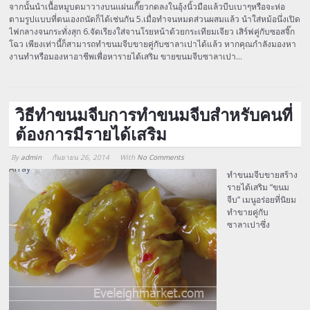
จากนั้นนำเนื้อหมูบดมาวางบนแผ่นเกี๊ยวกดลงในอุ้งนิ้วมือแล้วบีบเบาๆหรือจะห่อ
ตามรูปแบบที่ตนเองถนัดก็ได้เช่นกัน 5.เมื่อทำจนหมดส่วนผสมแล้ว นำใส่หม้อนึ่งเปิด
ไฟกลางจนกระทั่งสุก 6.จัดเรียงใส่จานโรยหน้าด้วยกระเทียมเจียว เสิร์ฟคู่กับซอสจิ๊ก
โฉว เพียงเท่านี้ก็สามารถทำขนมจีบขายคู่กับซาลาเปาได้แล้ว หากคุณกำลังมองหา
งานทำหรือมองหาอาชีพเพื่อหารายได้เสริม ขายขนมจีบซาลาเปา…
วิธีทำขนมจีบการทำขนมจีบสำหรับคนที่
ต้องการมีรายได้เสริม
By
admin
กันยายน 26, 2014
With
No Comments
Array
ทำขนมจีบขายสร้าง
รายได้เสริม “ขนม
จีบ” เมนูอร่อยที่นิยม
ทำขายคู่กับ
ซาลาเปาซึ่ง