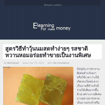
Privacy policy
สูตรวิธีทำวุ้นนมสดทำง่ายๆ รสชาติ
หวานหอมอร่อยทำขายเป็นงานพิเศษ
By
Ratchanok
พฤษภาคม 19, 2016
With
No Comments
Array
ปัจจุบัน การหางาน
พิเศษทำแก้เหงา
หรือใช้เวลาว่างให้
เกิดประโยชน์ ควร
เป็นงานที่ทำแล้วมี
รายได้เพิ่มมากขึ้น
ด้วย เพราะงานพิเศษ
บางอย่างอาจกลาย
เป็นงานประจำหรือ