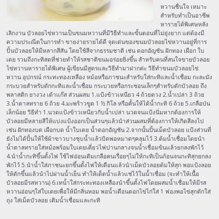
หวานชื่นใจ เหมาะ
สำหรับทำเป็นอาชีพ
หารายได้พิเศษหลัง
เลิกงาน บัวลอยไข่หวานเป็นขนมหวานที่มีวิธีทำและขั้นตอนที่ไม่ยุ่งยาก แต่ต้องมี
ความประณีตในการทำ ขายง่ายรายได้ดี จุดเด่นของขนมบัวลอยไข่หวานอยู่ที่การ
ปั้นบัวลอยให้มีหลากสีสัน โดยใช้สีจากธรรมชาติ เช่น ดอกอัญชัน ฝักทอง เผือก ใบ
เตย รวมถึงกะทิสดที่ช่วยทำให้รสชาติขนมอร่อยยิ่งขึ้น สำหรับคนที่สนใจขายบัวลอย
ไข่หวานหารายได้พิเศษ ผู้เขียนมีสูตรและวิธีทำมาฝากค่ะ วิธีทำขนมบัวลอยไข่
หวาน อุปกรณ์ กระทะทองเหลือง หม้อหรือภาชนะสำหรับใส่กะทิและน้ำเชื่อม กะละมัง
กระบวยสำหรับตักกะทิและน้ำเชื่อม กระบวยหรือกระชอนเล็กๆสำหรับตักบัวลอย ถึง
พลาสติก ยางวง เต้าแก๊ส ส่วนผสม 1.แป้งข้าวเหนียว 4 ถ้วยตวง 2.น้ำเปล่า 3 ถ้วย
3.น้ำตาลทราย 6 ถ้วย 4.มะพร้าวขูด 1 ½ กิโล หรือคั้นให้ได้น้ำกะทิ 6 ถ้วย 5.เกลือป่น
เล็กน้อย วิธีทำ 1.นวดแป้งข้าวเหนียวกับน้ำเปล่า นวดจนแป้งนิ่มหากต้องการให้
บัวลอยมีหลายสีให้แบ่งแป้งออกเป็นส่วนๆแล้วนำส่วนผสมที่ต้องการให้เกิดสีลงไป
เช่น ฝักทองบด เผือกบด น้ำใบเตย น้ำดอกอัญชัน 2.จากนั้นปั้นเม็ดบัวลอย แป้งส่วนที่
ยังไม่ได้ปั้นให้ใช้ผ้าขาวบางชุบน้ำแล้วบิดพอหมาดๆคลุมไว้ 3.ต้มน้ำเชื่อมโดยนำ
น้ำตาลทรายใส่หม้อพร้อมใบเตยเคี่ยวไฟปานกลางจนน้ำเชื่อมข้นแล้วยกลงพักไว้
4.นำน้ำกะทิขึ้นตั้งไฟ ใช้ไฟอ่อนเติมเกลือคนเรื่อยๆไม่ให้กะทิเป็นก้อนจนกะทิสุกยกลง
พักไว้ 5.นำน้ำใส่ภาชนะยกขึ้นตั้งไฟให้เดือนแล้วนำเม็ดบัวลอยต้มให้สุก พอแป้งลอย
ให้ตักขึ้นแล้วนำไปผ่านน้ำเย็น ทำให้เด็ดน้ำแล้วแช่ไว้ในน้ำเชื่อม (จะทำให้เนื้อ
บัวลอยมีรสหวาน) 6.เทน้ำใส่กระทะทองเหลืองนำขึ้นตั้งไฟโดยผสมน้ำเชื่อมให้มีรส
หวานอ่อนๆใส่ใบเตยเพื่อให้มีกลิ่นหอม พอน้ำเดือนตอกไข่ไก่ใส่ 1 ฟองพอไข่สุกตักใส่
ถุง ใส่เม็ดบัวลอย เติมน้ำเชื่อมและกะทิ