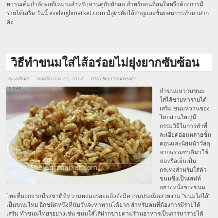
หวานเค็มกำลังพอดีเหมาะสำหรับทานคู่กับผักสด สำหรับคนที่สนใจหรือต้องการมี
รายได้เสริม วันนี้ eveleighmarket.com มีสูตรผัดไส้สาคูและขั้นตอนการทำมาฝาก
ค่ะ
วิธีทำขนมใส่ไส้อร่อยไม่ยุ่งยากซับซ้อน
By
admin
พฤศจิกายน 27, 2014
With
No Comments
Array
ทำขนมหวานขนม
ใส่ไส้ขายหารายได้
เสริม ขนมหวานของ
ไทยส่วนใหญ่มี
กรรมวิธีในการทำที่
ละเอียดอ่อนหลายขั้น
ตอนและนิยมนำวัสดุ
จากธรรมชาติมาใช้
ห่อหรือเย็บเป็น
กระทงสำหรับใส่ตัว
ขนมซึ่งเป็นเสน่ห์
อย่างหนึ่งของขนม
ไทยที่นอกจากมีรสชาติที่หวานหอมอร่อยแล้วยังมีความประณีตสวยงาม “ขนมใส่ไส้”
เป็นขนมไทย อีกชนิดหนึ่งที่นับวันจะหาทานได้ยาก สำหรับคนที่ต้องการมีรายได้
เสริม ทำขนมไทยๆอย่างเช่น ขนมใส่ไส้ฝากขายตามร้านอาหารเป็นการหารายได้