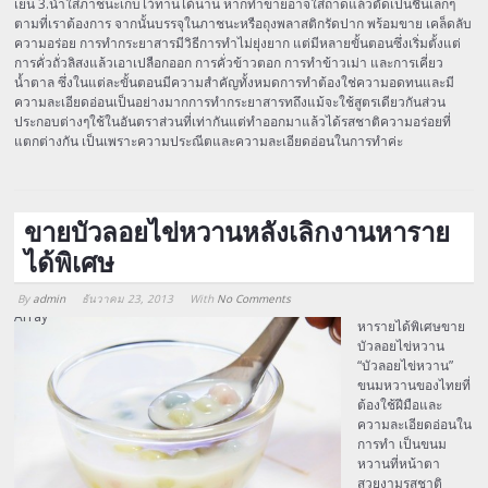
เย็น 3.นำใส่ภาชนะเก็บไว้ทานได้นาน หากทำขายอาจใส่ถาดแล้วตัดเป็นชิ้นเล็กๆ
ตามที่เราต้องการ จากนั้นบรรจุในภาชนะหรือถุงพลาสติกรัดปาก พร้อมขาย เคล็ดลับ
ความอร่อย การทำกระยาสารมีวิธีการทำไม่ยุ่งยาก แต่มีหลายขั้นตอนซึ่งเริ่มตั้งแต่
การคั่วถั่วลิสงแล้วเอาเปลือกออก การคั่วข้าวตอก การทำข้าวเม่า และการเคี่ยว
น้ำตาล ซึ่งในแต่ละขั้นตอนมีความสำคัญทั้งหมดการทำต้องใช่ความอดทนและมี
ความละเอียดอ่อนเป็นอย่างมากการทำกระยาสารทถึงแม้จะใช้สูตรเดียวกันส่วน
ประกอบต่างๆใช้ในอันตราส่วนที่เท่ากันแต่ทำออกมาแล้วได้รสชาติความอร่อยที่
แตกต่างกัน เป็นเพราะความประณีตและความละเอียดอ่อนในการทำค่ะ
ขายบัวลอยไข่หวานหลังเลิกงานหาราย
ได้พิเศษ
By
admin
ธันวาคม 23, 2013
With
No Comments
Array
หารายได้พิเศษขาย
บัวลอยไข่หวาน
“บัวลอยไข่หวาน”
ขนมหวานของไทยที่
ต้องใช้ฝีมือและ
ความละเอียดอ่อนใน
การทำ เป็นขนม
หวานที่หน้าตา
สวยงามรสชาติ