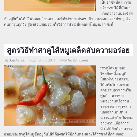
เป็นอาชีพที่สามารถ
สร้างรายได้ที่มั่นคง
มากกว่างานประจำที่
ทำอยู่ก็เป็นได้ “วุ้นนมสด” ขนมหวานที่ทำง่ายๆแต่รสชาติหวานหอมอร่อยปากถูกใจ
คนทุกรุ่นทุกวัย สูตรส่วนผสมรวมทั้งวิธีการทำ มีขั้นตอนที่ไม่ยุ่งยาก ดังนี้
สูตรวิธีทำสาคูไส้หมูเคล็ดลับความอร่อย
By
Ratchanok
พฤษภาคม 4, 2016
With
No Comments
Array
“สาคูไส้หมู” ขนม
ไทยอีกหนึ่งเมนูที่
นิยมทำขายหาราย
ได้เสริมโดยเฉพาะ
ตามร้านอาหารหรือ
ศูนย์อาหารของ
หน่วยงานหรือส่วน
ราชการต่างๆ เพราะ
นอกจากเป็นขนม
หวานแล้วยังเป็นของ
ว่างทานแก้อาการ
หิวได้ดีอีกด้วย ความ
อร่อยของสาคูไส้หมูขึ้นอยู่กับไส้ที่ต้องผัดให้มีกลิ่นหอมและได้รสชาติที่กลมกล่อม