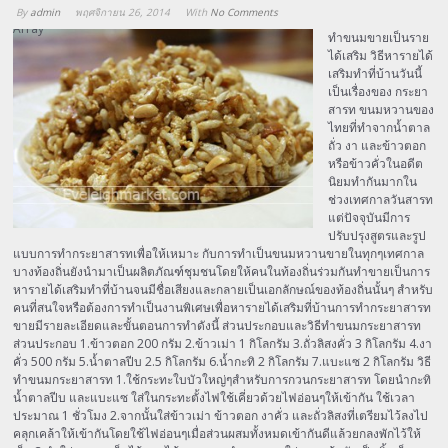
By
admin
พฤศจิกายน 26, 2014
With
No Comments
Array
ทำขนมขายเป็นราย
ได้เสริม วิธีหารายได้
เสริมทำที่บ้านวันนี้
เป็นเรื่องของ กระยา
สารท ขนมหวานของ
ไทยที่ทำจากน้ำตาล
ถั่ว งา และข้าวตอก
หรือข้าวคั่วในอดีต
นิยมทำกันมากใน
ช่วงเทศกาลวันสารท
แต่ปัจจุบันมีการ
ปรับปรุงสูตรและรูป
แบบการทำกระยาสารทเพื่อให้เหมาะ กับการทำเป็นขนมหวานขายในทุกๆเทศกาล
บางท้องถิ่นยังนำมาเป็นผลิตภัณฑ์ชุมชนโดยให้คนในท้องถิ่นร่วมกันทำขายเป็นการ
หารายได้เสริมทำที่บ้านจนมีชื่อเสียงและกลายเป็นเอกลักษณ์ของท้องถิ่นนั้นๆ สำหรับ
คนที่สนใจหรือต้องการทำเป็นงานพิเศษเพื่อหารายได้เสริมที่บ้านการทำกระยาสารท
ขายมีรายละเอียดและขั้นตอนการทำดังนี้ ส่วนประกอบและวิธีทำขนมกระยาสารท
ส่วนประกอบ 1.ข้าวตอก 200 กรัม 2.ข้าวเม่า 1 กิโลกรัม 3.ถั่วลิสงคั่ว 3 กิโลกรัม 4.งา
คั่ว 500 กรัม 5.น้ำตาลปีบ 2.5 กิโลกรัม 6.น้ำกะทิ 2 กิโลกรัม 7.แบะแซ 2 กิโลกรัม วิธี
ทำขนมกระยาสารท 1.ใช้กระทะใบบัวใหญ่ๆสำหรับการกวนกระยาสารท โดยนำกะทิ
น้ำตาลปีบ และแบะแซ ใส่ในกระทะตั้งไฟใช้เคี่ยวด้วยไฟอ่อนๆให้เข้ากัน ใช้เวลา
ประมาณ 1 ชั่วโมง 2.จากนั้นใส่ข้าวเม่า ข้าวตอก งาคั่ว และถั่วลิสงที่เตรียมไว้ลงไป
คลุกเคล้าให้เข้ากันโดยใช้ไฟอ่อนๆเมื่อส่วนผสมทั้งหมดเข้ากันดีแล้วยกลงพักไว้ให้