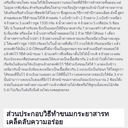
เสริมที่น่าสนใจค่ะ ขนมใส่ไส้เป็นขนมหวานของไทยที่มีวิธีการทำหลายขั้นตอน แต่
ไม่ยุ่งยากซับซ้อน สำหรับคนที่สนใจสามารถเรียนรู้จากสูตรแล้วนำไปทำขายหาราย
ได้เสริมหรือทำเป็นอาชีพหลักได้ไม่ยาก ซึ่งสูตรและวิธีการทำมีรายละเอียด ดังนี้ สูตร
ส่วนผสมและวิธีทำขนมใส่ไส้ ส่วนผสม 1.แป้งข้าวเจ้า 2 ถ้วยตวง 2.แป้งข้าวเหนียว
4 ถ้วยตวง 3.มะพร้าวขูด 1500 กรัม 4.น้ำตาลทราย 4 ถ้วยตวง 5.เกลือป่น ½ ช้อน
โต๊ะ 6.ใบตองสำหรับห่อ ฉีกเป็นแผ่นๆให้มีขนาดเท่ากัน 7.ทางมะพร้าวสำหรับคาด
8.เข็มกลัด หรือแม็ค 9.น้ำเปล่าหรือน้ำลอยดอกไม้ 2 ถ้วย วิธีทำไส้ขนม 1.เคี่ยว
น้ำตาลทราบกับน้ำเปล่า 3 ถ้วยตวงจนน้ำตาลละลายและเริ่มเหนียวเป็นยางมะตูม
2.ใส่มะพร้าวขูด 1000 กรัมลงไปในน้ำตาลที่เคี่ยวไว้ กวนให้เข้ากันจนเหนียว แล้ว
ยกลงพักให้เย็น 3.นำไส้ขนมที่ได้มาปั้นเป็นลูกกลมๆ ขนาดหัวแม่มือทำจนหมดไส้
แล้วพักไว้ วิธีทำหน้าขนม 1.นำมะพร้าวที่เหลือมาคั้นให้ได้น้ำกะทิ 4 ถ้วยตวง ผสม
กับแป้งและเกลือป่นคนส่วนผสมให้ละลายเป็นเนื้อเดียวกัน 2.แล้วนำไปตั้งไฟกวนจน
เริ่มข้นไม่ต้องรอให้แป้งสุกแล้วยกลงพักไว้ วิธีทำแป้งขนมใส่ไส้ 1.นวดแป้งข้าว
เหนียวกับน้ำจนแป้งนิ่มและเหนียวเป็นเนื้อเดียวกัน 2.แบ่งแป้งเป็นก้อนๆ ให้ใหญ่กว่า
ไส้ขนมที่ปั้นไว้ นำแป้งมาแผ่ออก เอาไส้ที่ปั้นไว้วางลงตรงกลางห่อแป้งให้มิด 3.จาก
นั้นนำมาวางลงบนใบตองที่ฉีกไว้ ตักหน้าขนมราดบนก้อนแป้งประมาณ 2 ช้อนโต๊ะ
4.ห่อใบตองคาดด้วยทางมะพร้าวแล้วกลัดด้วยไม้กลัดหรือใช้ลูกแม็คแทนไม้กลัด
5.นำไปเรียงในลังถึงนึ่งด้วยไฟแรงพอสุกยกลง
ส่วนประกอบวิธีทำขนมกระยาสารท
เคล็ดลับความอร่อย