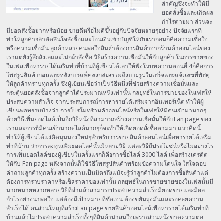
สำคัญซึ่งจะทำให้มี
ยอดสั่งซื้อและเกิดผล
กำไรตามมา ส่วนจะ
มียอดสั่งซื้อมากหรือน้อย ขายดีหรือไม่ดีขึ้นอยู่กับปัจจัยหลายๆอย่าง ปัจจัยแรกที่
ทำให้ลูกค้ากล้าตัดสินใจสั่งซื้อและโอนเงินเข้าบัญชีให้กับเราก่อนก็คือความเชื่อใจ
หรือความเชื่อมั่น ลูกค้าหลายคนพอใจสินค้าต้องการสินค้าจากร้านค้าออนไลน์ของ
เราแต่ยังรู้สึกลังเลและไม่กล้าสั่งซื้อ วิธีสร้างความเชื่อมั่นให้กับลูกค้า ในการขายของ
ในเฟสเพื่อหารายได้เสริมทำที่บ้านที่ผู้เขียนได้เล่าให้ฟังในบทความตอนที่ 4ก็คือการ
โพสรูปสินค้าก่อนและหลังการแพ็คลงกล่องรวมถึงถ่ายรูปใบเสร็จและแจ้งเลขที่พัสดุ
ให้ลูกค้าทราบทุกครั้ง ซึ่งผู้เขียนเชื่อว่าเป็นวิธีหนึ่งที่ช่วยสร้างความเชื่อมั่นและ
กระตุ้นยอดสั่งซื้อจากลูกค้าได้ประมาณหนึ่งเท่านั้น กลยุทธ์ในการขายของในเฟสให้
ประสบความสำเร็จ จากประสบการณ์การหารายได้เสริมจากอินเทอร์เน็ต ทำให้ผู้
เขียนพอทราบบ้างว่า การโปรโมทร้านค้าออนไลน์หรือในเฟสให้มีคนเข้ามามากๆ
ด้วยวิธีเพิ่มยอดไลค์เป็นอีกวิธีหนึ่งที่สามารถสร้างความเชื่อมั่นให้กับFan page ของ
เราและการที่มีคนเข้ามากดไลค์มากๆก็จะทำให้เกิดยอดสั่งซื้อตามมา แนวคิดนี้
ทำให้ผู้เขียนได้แง่คิดมุมมองใหม่ๆสำหรับการขายสินค้าออนไลน์เพื่อหารายได้เสริม
ทำที่บ้าน ว่าการลงทุนเพิ่มยอดไลค์นั้นมีหลายวิธี แต่ละวิธีมีประโยชน์หรือไม่อย่างไร
การเพิ่มยอดไลค์ของผู้เขียนในครั้งแรกก็คือการซื้อไลค์ 3000 ไลค์ เพื่อสร้างเครดิต
ให้กับ Fan page หลังจากนั้นก็ใช้วิธีโพสรูปสินค้าพร้อมข้อความโดนใจ ใส่ใจตอบ
คำถามลูกค้าทุกครั้ง สร้างความเป็นมิตรถึงแม้จะรู้ว่าลูกค้าไม่ต้องการซื้อสินค้าแต่
ต้องการทราบราคาหรือเช็คราคาของเท่านั้น กลยุทธ์ในการขายขายของในเฟสนั้นมี
มากหมายหลากหลายวิธีที่ทำแล้วสามารถประสบความสำเร็จมียอดขายและมีผล
กำไรอย่างน่าพอใจ แต่ต้องมีเป้าหมายที่ชัดเจน ต้องขยันมุ่งมั่นและรอคอยความ
สำเร็จได้ คนส่วนใหญ่ที่สร้างFan page ขายสินค้าออนไลน์เพื่อหารายได้เสริมทำที่
บ้านแล้วไม่ประสบความสำเร็จทั้งๆที่สินค้าน่าสนใจเพราะส่วนหนึ่งขาดความต่อ