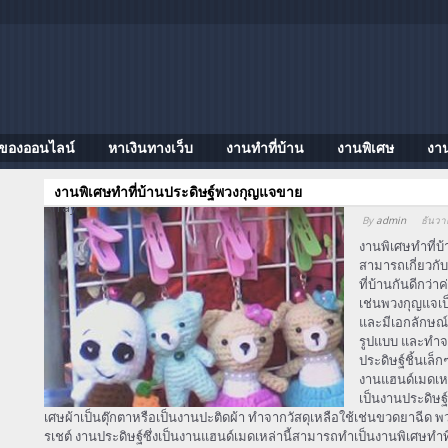
ของออนไลน์
หาเงินทางเว็บ
งานทําที่บ้าน
งานพิเศษ
งา
งานพิเศษทำที่บ้านประดิษฐ์พวงกุญแจขาย
Array
By
admin
ธันวา
งานพิเศษทำที่บ
สามารถเกี่ยวก
ที่บ้านกันดีกว่
เช่นพวงกุญแจเป
และมีเอกลักษณ์
รูปแบบ และทำจ
ประดิษฐ์ชิ้นเล
งานแฮนด์เมดเหล
เป็นงานประดิษฐ
เศษผ้าเป็นตุ๊กตาหรือเป็นงานปะติดผ้า ทำจากวัสดุเหลือใช้เช่นขวดยาฉีด
รเชต์ งานประดิษฐ์ซึ่งเป็นงานแฮนด์เมดเหล่านี้สามารถทำเป็นงานพิเศษทำที