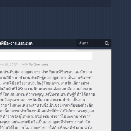
นฝีมือ-งานแฮนเมด
คม 26, 2013
With
No Comments
้านประดิษฐ์พวงกุญแจขาย สำหรับคนที่ชื่นชอบและมีความ
ับงานฝีมือ มาทำงานประดิษฐ์พวงกุญแจขายเป็นงานพิเศษทำ
าค่ะ งานฝีมือหรืองานประดิษฐ์โดยเฉพาะงานชิ้นเล็กๆอย่าง
็นสินค้าที่ได้รับความนิยมเพราะแต่ละแบบมีความสวยงาม
ที่โดดเด่นเฉพาะตัว พวงกุญแจเป็นงานประดิษฐ์ที่ทำได้หลาย
ากวัสดุหลากหลายชนิดมีความสวยงามน่ารัก เป็นงาน
็กๆราคาไม่แพง เหมาะสำหรับซื้อเป็นของฝากหรือของที่ระลึก
่านี้สามารถทำเป็นงานพิเศษทำที่บ้านได้ไม่ยาก พวงกุญแจ
์ที่ทำจากวัสดุได้หลายชนิด เช่น ทำจากไม้มะขาม ทำจาก
 พวงกุญลวดดัดแฟนซี หรือเป็นพวงกุญแจที่ทำจากงานถักโค
่บ้านได้ไม่ยาก ไม่ว่าจะทำขายให้กับเพื่อนๆที่ทำงาน นำไป