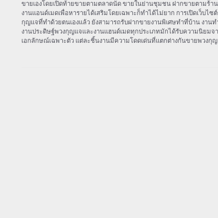
ขายเองโดยเปิดท้ายขายตามตลาดนัด ขายในย่านชุมชน ฝากขายตามร้านจำ
งานแอนด์เมดเพื่อหารายได้เสริมโดยเฉพาะก็ทำได้ไม่ยาก การเปิดเว็บไ
กุญแจที่ทำด้วยตนเองแล้ว ยังสามารถรับฝากขายงานพิเศษทำที่บ้าน งานทำมื
งานประดิษฐ์พวงกุญแจและงานแฮนด์เมดทุกประเภทมักได้รับความนิยมจ
เอกลักษณ์เฉพาะตัว แต่ละชิ้นงานมีความโดดเด่นที่แตกต่างกันขายพวงกุญ