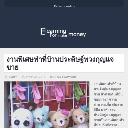
Privacy policy
งานพิเศษทำที่บ้านประดิษฐ์พวงกุญแจ
ขาย
By
admin
ธันวาคม 26, 2013
With
No Comments
Array
งานพิเศษทำที่บ้าน
ประดิษฐ์พวงกุญแจ
ขาย สำหรับคนที่ชื่น
ชอบและมีความ
สามารถเกี่ยวกับงาน
ฝีมือ มาทำงาน
ประดิษฐ์พวงกุญแจ
ขายเป็นงานพิเศษทำ
ที่บ้านกันดีกว่าค่ะ