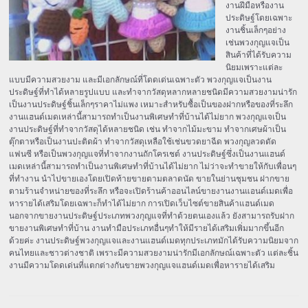
งานฝีมือหรืองาน
ประดิษฐ์โดยเฉพาะ
งานชิ้นเล็กๆอย่าง
เช่นพวงกุญแจเป็น
สินค้าที่ได้รับความ
นิยมเพราะแต่ละ
แบบมีความสวยงาม และมีเอกลักษณ์ที่โดดเด่นเฉพาะตัว พวงกุญแจเป็นงาน
ประดิษฐ์ที่ทำได้หลายรูปแบบ และทำจากวัสดุหลากหลายชนิดมีความสวยงามน่ารัก
เป็นงานประดิษฐ์ชิ้นเล็กๆราคาไม่แพง เหมาะสำหรับซื้อเป็นของฝากหรือของที่ระลึก
งานแฮนด์เมดเหล่านี้สามารถทำเป็นงานพิเศษทำที่บ้านได้ไม่ยาก พวงกุญแจเป็น
งานประดิษฐ์ที่ทำจากวัสดุได้หลายชนิด เช่น ทำจากไม้มะขาม ทำจากเศษผ้าเป็น
ตุ๊กตาหรือเป็นงานปะติดผ้า ทำจากวัสดุเหลือใช้เช่นขวดยาฉีด พวงกุญลวดดัด
แฟนซี หรือเป็นพวงกุญแจที่ทำจากงานถักโครเชต์ งานประดิษฐ์ซึ่งเป็นงานแฮนด์
เมดเหล่านี้สามารถทำเป็นงานพิเศษทำที่บ้านได้ไม่ยาก ไม่ว่าจะทำขายให้กับเพื่อนๆ
ที่ทำงาน นำไปขายเองโดยเปิดท้ายขายตามตลาดนัด ขายในย่านชุมชน ฝากขาย
ตามร้านจำหน่ายของที่ระลึก หรือจะเปิดร้านค้าออนไลน์ขายงานงานแอนด์เมดเพื่อ
หารายได้เสริมโดยเฉพาะก็ทำได้ไม่ยาก การเปิดเว็บไซต์ขายสินค้าแฮนด์เมด
นอกจากขายงานประดิษฐ์ประเภทพวงกุญแจที่ทำด้วยตนเองแล้ว ยังสามารถรับฝาก
ขายงานพิเศษทำที่บ้าน งานทำมือประเภทอื่นๆทำให้มีรายได้เสริมเพิ่มมากขึ้นอีก
ด้วยค่ะ งานประดิษฐ์พวงกุญแจและงานแฮนด์เมดทุกประเภทมักได้รับความนิยมจาก
คนไทยและชาวต่างชาติ เพราะมีความสวยงามน่ารักมีเอกลักษณ์เฉพาะตัว แต่ละชิ้น
งานมีความโดดเด่นที่แตกต่างกันขายพวงกุญแจแฮนด์เมดเพื่อหารายได้เสริม