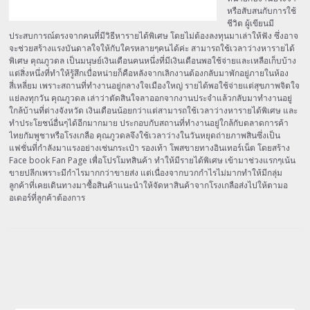
หรือสับสนกับการใช้
ชีวิต ผู้เขียนมี
ประสบการณ์ตรงจากคนที่มีวิธีหารายได้พิเศษ โดยไม่ต้องลงทุนมาเล่าให้ฟัง ซึ่งอาจ
จะช่วยสร้างแรงบันดาลใจให้กับใครหลายๆคนได้ค่ะ สามารถใช้เวลาว่างหารายได้
พิเศษ คุณภูวดล เป็นมนุษย์เงินเดือนคนหนึ่งที่มีเงินเดือนพอใช้จ่ายและเหลือเก็บบ้าง
แต่สิ่งหนึ่งที่ทำให้รู้สึกเบื่อหน่ายก็คือหลังจากเลิกงานต้องกลับมาพักอยู่ภายในห้อง
สี่เหลี่ยม เพราะสถานที่ทำงานอยู่กลางใจเมืองใหญ่ รายได้พอใช้จ่ายแต่สุขภาพจิตใจ
แย่ลงทุกวัน คุณภูวดล เล่าว่าตัดสินใจลาออกจากงานประจำแล้วกลับมาทำงานอยู่
ใกล้บ้านที่ต่างจังหวัด เงินเดือนน้อยกว่าแต่สามารถใช้เวลาว่างหารายได้พิเศษ และ
ทำประโยชน์อื่นๆได้อีกมากมาย ประกอบกับสถานที่ทำงานอยู่ใกล้กับตลาดการค้า
ไทยกัมพูชาหรือโรงเกลือ คุณภูวดลจึงใช้เวลาว่างในวันหยุดถ่ายภาพสินซึ่งเป็น
แฟชั่นที่กำลังมาแรงอย่างเช่นกระเป๋า รองเท้า โพสขายทางอินเทอร์เน็ต โดยสร้าง
Face book Fan Page เพื่อโปรโมทสินค้า ทำให้มีรายได้พิเศษ เข้ามาช่วงแรกๆเน้น
ขายปลีกเพราะมีกำไรมากกว่าขายส่ง แต่เนื่องจากบวกกำไรไม่มากทำให้มีกลุ่ม
ลูกค้าที่เคยเดินทางมาซื้อสินค้าแนะนำให้จัดหาสินค้าจากโรงเกลือส่งไปให้ตามอ
อเดอร์ที่ลูกค้าต้องการ