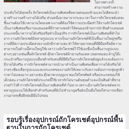
โอกาสต่างๆก็
สามารถสร้างความ
ประทับใจได้ทุกครั้ง ถักโครเชต์เป็นงานพิเศษที่หลายคนมองข้ามและไม่คิดจะนำ
มาสร้างงานสร้างรายได้เสริม ส่วนหนึ่งอาจมาจากระยะเวลาในการถักโครเชต์แต่ละ
ชิ้นงานต้องใช้เวลานานโดยเฉพาะงานที่ต้องใช้ความประณีตทำให้งานถักโครเชต์
เป็นงานพิเศษหรืองานแฮนเมดที่มีราคาแพงทำให้คนมองข้ามการนำสินค้าแอนเมด
ประเภทนี้มาหารายได้เสริมหรือทำเป็นธุรกิจ การถักโครเชต์เป็นงานพิเศษที่ทำไม่
ยาก งานถักโครเชต์มีหลายรูปแบบ หากเป็นงานถักโครเชต์ที่เป็นชิ้นงานใหญ่ๆหรือ
งานที่มีความประณีตสวยงามมักมีราคาแพง ทำให้ขายยากคนที่มีฝีมือหรือมีความ
สามารถในด้านนี้ส่วนใหญ่ใช้เวลาว่างถักโครเชต์ไว้ใช้เองซึ่งเป็นชิ้นงานรูปแบบ
ต่างๆ อย่างเช่นเสื้อถักโครเชต์ ตุ๊กตาโครเชต์ผ้าม่านกันแดด ปลอกหมอน ผ้าปูโต๊ะ
กระเป๋าหรืองานรูปแบบอื่นๆสำหรับคนที่มีฝีมือในการถักโครเชต์อยู่แล้วและต้องการ
มีรายได้เสริม การถักโครเชต์สามารถนำมาทำเป็นงานพิเศษเพื่อหารายได้เสริมได้
ง่ายๆ เพียงเลือกรูปแบบและประเภทของงานถักให้เหมาะกับความต้องการกลุ่มลูกค้า
ราคาไม่แพงมาก อย่างเช่น ตุ๊กตาพวกกุญแจ ซองใส่โทรศัพท์ หรือประเภทของใช้
เด็กอ่อน งานถักโครเชต์ประเภทนี้ใช้เวลาถักไม่นานต้นทุนต่ำและเป็นสินค้าที่ขาย
ง่ายกำไรดี การถักโครเชต์เป็นงานพิเศษที่ทำไม่ยาก เพราะมีงานถักโครเชต์หลาก
หลายรูปแบบให้เลือกทำสำหรับคนที่ยังไม่ชำนาญหรือยังเป็นมือใหม่ก็สามารถเลือก
งานง่ายๆเพื่อฝึกฝนฝีมือไปก่อน
รอบรู้เรื่องอุปกรณ์ถักโครเชต์อุปกรณ์พื้น
ฐานในการถักโครเชต์