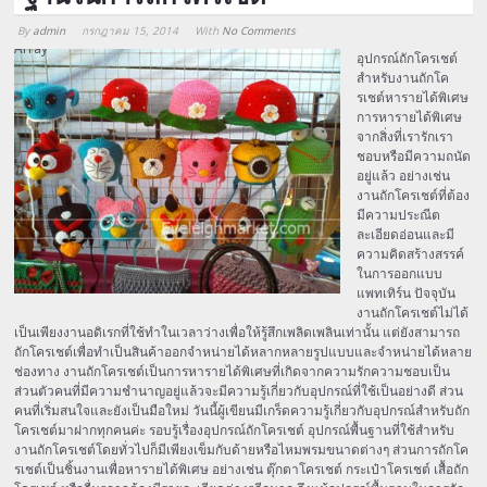
By
admin
กรกฎาคม 15, 2014
With
No Comments
Array
อุปกรณ์ถักโครเชต์
สำหรับงานถักโค
รเชต์หารายได้พิเศษ
การหารายได้พิเศษ
จากสิ่งที่เรารักเรา
ชอบหรือมีความถนัด
อยู่แล้ว อย่างเช่น
งานถักโครเชต์ที่ต้อง
มีความประณีต
ละเอียดอ่อนและมี
ความคิดสร้างสรรค์
ในการออกแบบ
แพทเทิร์น ปัจจุบัน
งานถักโครเชต์ไม่ได้
เป็นเพียงงานอดิเรกที่ใช้ทำในเวลาว่างเพื่อให้รู้สึกเพลิดเพลินเท่านั้น แต่ยังสามารถ
ถักโครเชต์เพื่อทำเป็นสินค้าออกจำหน่ายได้หลากหลายรูปแบบและจำหน่ายได้หลาย
ช่องทาง งานถักโครเชต์เป็นการหารายได้พิเศษที่เกิดจากความรักความชอบเป็น
ส่วนตัวคนที่มีความชำนาญอยู่แล้วจะมีความรู้เกี่ยวกับอุปกรณ์ที่ใช้เป็นอย่างดี ส่วน
คนที่เริ่มสนใจและยังเป็นมือใหม่ วันนี้ผู้เขียนมีเกร็ดความรู้เกี่ยวกับอุปกรณ์สำหรับถัก
โครเชต์มาฝากทุกคนค่ะ รอบรู้เรื่องอุปกรณ์ถักโครเชต์ อุปกรณ์พื้นฐานที่ใช้สำหรับ
งานถักโครเชต์โดยทั่วไปก็มีเพียงเข็มกับด้ายหรือไหมพรมขนาดต่างๆ ส่วนการถักโค
รเชต์เป็นชิ้นงานเพื่อหารายได้พิเศษ อย่างเช่น ตุ๊กตาโครเชต์ กระเป๋าโครเชต์ เสื้อถัก