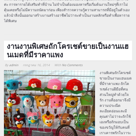
ค่ะ การหารายได้เสริมทำที่บ้าน ไม่จำเป็นต้องมองหาหรือเริ่มต้นงานใหม่ๆที่เราไม่
คุ้นเคยหรือไม่มีความถนัดมาก่อน เพียงสำรวจความรู้ความสามารถที่มีอยู่ในตัวเอง
แล้วนำสิ่งนั้นออกมาสร้างงานสร้างอาชีพไม่ว่าจะทำเป็นงานหลักหรือทำเพื่อหาราย
ได้พิเศษ
งานงานพิเศษถักโครเชต์ขายเป็นงานแฮ
นเมดที่มีราคาแพง
By
admin
กรกฎาคม 16, 2014
With
No Comments
Array
งานพิเศษถักโครเชต์
ขายเป็นงานแฮนเมด
ที่มีราคาแพง ถักโค
รเชต์งานฝีมือที่คน
ส่วนใหญ่ทำด้วยใจ
รัก งานที่ออกมาจึงมี
ความประณีต
ละเอียดอ่อนและมี
คุณค่าไม่ว่าจะถักใช้
เองหรือถักมอบเป็น
ของขวัญให้กับคนที่
เราเคารพรักในวาระ