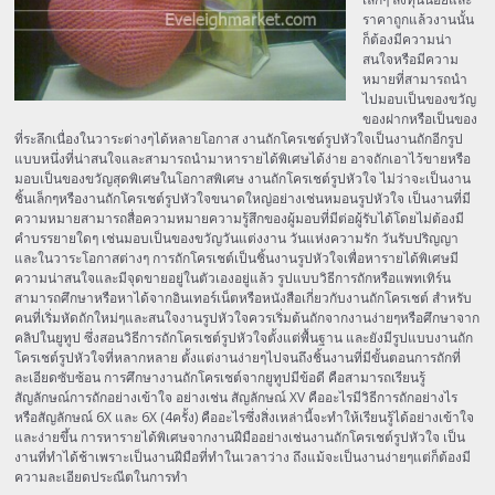
ราคาถูกแล้วงานนั้น
ก็ต้องมีความน่า
สนใจหรือมีความ
หมายที่สามารถนำ
ไปมอบเป็นของขวัญ
ของฝากหรือเป็นของ
ที่ระลึกเนื่องในวาระต่างๆได้หลายโอกาส งานถักโครเชต์รูปหัวใจเป็นงานถักอีกรูป
แบบหนึ่งที่น่าสนใจและสามารถนำมาหารายได้พิเศษได้ง่าย อาจถักเอาไว้ขายหรือ
มอบเป็นของขวัญสุดพิเศษในโอกาสพิเศษ งานถักโครเชต์รูปหัวใจ ไม่ว่าจะเป็นงาน
ชิ้นเล็กๆหรืองานถักโครเชต์รูปหัวใจขนาดใหญ่อย่างเช่นหมอนรูปหัวใจ เป็นงานที่มี
ความหมายสามารถสื่อความหมายความรู้สึกของผู้มอบที่มีต่อผู้รับได้โดยไม่ต้องมี
คำบรรยายใดๆ เช่นมอบเป็นของขวัญวันแต่งงาน วันแห่งความรัก วันรับปริญญา
และในวาระโอกาสต่างๆ การถักโครเชต์เป็นชิ้นงานรูปหัวใจเพื่อหารายได้พิเศษมี
ความน่าสนใจและมีจุดขายอยู่ในตัวเองอยู่แล้ว รูปแบบวิธีการถักหรือแพทเทิร์น
สามารถศึกษาหรือหาได้จากอินเทอร์เน็ตหรือหนังสือเกี่ยวกับงานถักโครเชต์ สำหรับ
คนที่เริ่มหัดถักใหม่ๆและสนใจงานรูปหัวใจควรเริ่มต้นถักจากงานง่ายๆหรือศึกษาจาก
คลิปในยูทูป ซึ่งสอนวิธีการถักโครเชต์รูปหัวใจตั้งแต่พื้นฐาน และยังมีรูปแบบงานถัก
โครเชต์รูปหัวใจที่หลากหลาย ตั้งแต่งานง่ายๆไปจนถึงชิ้นงานที่มีขั้นตอนการถักที่
ละเอียดซับซ้อน การศึกษางานถักโครเชต์จากยูทูปมีข้อดี คือสามารถเรียนรู้
สัญลักษณ์การถักอย่างเข้าใจ อย่างเช่น สัญลักษณ์ XV คืออะไรมีวิธีการถักอย่างไร
หรือสัญลักษณ์ 6X และ 6X (4ครั้ง) คืออะไรซึ่งสิ่งเหล่านี้จะทำให้เรียนรู้ได้อย่างเข้าใจ
และง่ายขึ้น การหารายได้พิเศษจากงานฝีมืออย่างเช่นงานถักโครเชต์รูปหัวใจ เป็น
งานที่ทำได้ช้าเพราะเป็นงานฝีมือที่ทำในเวลาว่าง ถึงแม้จะเป็นงานง่ายๆแต่ก็ต้องมี
ความละเอียดประณีตในการทำ