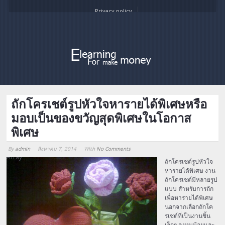
Privacy policy
ถักโครเชต์รูปหัวใจหารายได้พิเศษหรือ
มอบเป็นของขวัญสุดพิเศษในโอกาส
พิเศษ
By
admin
สิงหาคม 7, 2014
With
No Comments
Array
ถักโครเชต์รูปหัวใจ
หารายได้พิเศษ งาน
ถักโครเชต์มีหลายรูป
แบบ สำหรับการถัก
เพื่อหารายได้พิเศษ
นอกจากเลือกถักโค
รเชต์ที่เป็นงานชิ้น
เล็กๆ ลงทุนน้อยและ