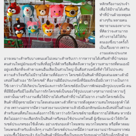
หลักหรืองานประจำ
เพื่อให้มีรายได้เสริม
ทำที่บ้านด้วยเหตุผล
ต่างๆกัน หลายคน
พยายามมองหางาน
ที่คิดว่าจะสามารถ
สร้างรายได้ให้กับ
ตนเองซึ่งบางครั้งก็
เป็นเรื่องยาก เพราะ
งานแต่ละประเภท
อาจเหมาะสำหรับบางคนแต่ไม่เหมาะสำหรับเรา การหารายได้เสริมทำที่บ้านของ
คนส่วนใหญ่มักมองข้ามสิ่งที่อยู่ใกล้ตัวหรือลืมคิดถึงความรู้ความสามารถที่ตนเองมี
อยู่แต่เลือกที่จะทำตามคนอื่นเสียเป็นส่วนใหญ่ นั้นคือส่วนหนึ่งที่ทำให้ไม่ประสบ
ความสำเร็จหรือไม่มีรายได้ตามที่ต้องการ โครเชต์เป็นสินค้าที่มีจุดเด่นเฉพาะตัวมี
เสน่ห์ในตัวเอง “ถักโครเชต์” คืองานฝีมือประเภทนึ่งที่นิยมถักเมื่อมีเวลาว่างเป็นการ
ใช้เวลาว่างให้เกิดประโยชน์และการถักโครเชต์ยังเป็นการพักผ่อนอีกรูปแบบหนึ่ง คน
ที่มีฝีมือหรือมีไอเดียในการถักโครเชต์เป็นของใช้รูปแบบต่างๆสามารถนำความรู้
เหล่านั้นมาสร้างงานเพื่อให้มีรายได้เสริมทำที่บ้านได้ไม่ยาก งานถักโครเชต์เป็น
สินค้าที่มีจุดขายมีความโดดเด่นเฉพาะตัวที่สามารถดึงดูดความสนใจของลูกค้าได้
ง่าย เพราะนอกจากมีความสวยงามแปลกตาแล้วยังมีเอกลักษณ์และมีเสน่ห์ในตัวเอง
สำหรับคนที่สนใจและต้องการใช้เวลาว่างถักโครเชต์ขายเพื่อหารายได้พิเศษ หากยัง
คิดไม่ออกว่าจะเลือกถักเป็นสินค้าหรือของใช้ประเภทไหนดี ผู้เขียนแนะนำให้ถักโค
รเชต์ประเภทของใช้เด็กค่ะ อย่างเช่นรองเท้าไหมพรม หมวกไหมพรม หรือที่คาดผม
ไหมพรมสำหรับเด็กเล็กๆ งานถักโครเชต์ประเภทนี้มีความสวยงามน่ารักนอกจากพ่อ
แม่จะซื้อให้ลูกๆแล้ว ยังเป็นสินค้าที่นิยมซื้อเป็นของขวัญของฝากให้กับเด็กๆอีกด้วย