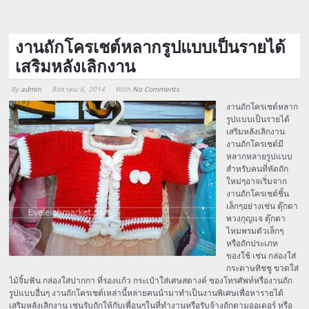
งานถักโครเชต์หลากรูปแบบเป็นรายได้
เสริมหลังเลิกงาน
By
admin
สิงหาคม 6, 2014
With
No Comments
Array
งานถักโครเชต์หลาก
รูปแบบเป็นรายได้
เสริมหลังเลิกงาน
งานถักโครเชต์มี
หลากหลายรูปแบบ
สำหรับคนที่หัดถัก
ใหม่ๆอาจเริ่มจาก
งานถักโครเชต์ชิ้น
เล็กๆอย่างเช่น ตุ๊กตา
พวงกุญแจ ตุ๊กตา
ไหมพรมตัวเล็กๆ
หรือถักประเภท
ของใช้ เช่น กล่องใส่
กระดาษทิชชู ขวดใส่
ไม้จิ้มฟัน กล่องใส่ปากกา ที่รองแก้ว กระเป๋าใส่เศษสตางค์ ซองโทรศัพท์หรืองานถัก
รูปแบบอื่นๆ งานถักโครเชต์เหล่านี้หลายคนนำมาทำเป็นงานพิเศษเพื่อหารายได้
เสริมหลังเลิกงาน เช่นรับถักให้กับเพื่อนๆในที่ทำงานหรือรับจ้างถักตามออเดอร์ หรือ