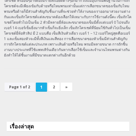
โครเชต์ หรืออื่นๆอาจต้องมีรายละเอียดต่างๆอีกมาก ถึงแม้อุปกรณ์พื้นฐานในการถัก
โครเชต์จะมีเพียงเข้มกับด้ายหรือไหมพรมเท่านั้นแต่การเลือกขนาดของเข็มกับไหม
พรมหรือด้ายก็มีส่วนสำคัญกับชิ้นงานที่จะช่วยทำให้งานของเราออกมาสวยงามต่าง
กันและเข็มถักโครเชต์แต่ละขนาดต้องเลือกให้เหมาะกับการใช้งานดังนี้คะ เข็มถักโค
รเชต์โดยทั่วไปเป็นเข็ม 2 หัวมีหลายยี่ห้อและขนาดของเข็มมีตั้งแต่เบอร์ 0 ไปจนถึง
เบอร์ 14 เบอร์เข็มยิ่งมากหัวเข็มก็จะยิ่งเล็ก เข็มถักโครเชต์ที่นิยมใช้กันทั่วไปเป็นเข็ม
โครเชต์ยี่ห้อทิวลิป มี 2 แบบคือ เข็มสีเงินหัวเดียว เบอร์ 1 – 12 เบอร์ใหญ่สุดคือเบอร์
1 และเข็มสองหัวจะมีทั้งสีเงินและสีทอง การเลือกขนาดของหัวเข็มมีส่วนสำคัญกับ
การถักโครเชต์แต่ละประเภท เพราะเส้นด้ายหรือไหม พรมมีหลายขนาด การถักชิ้น
งานบางประเภทที่ใช้แพทเทิร์นเดียวกันหากเลือกใช้เข็มและจำนวนไหมพรมต่างกัน
ยังทำให้ได้ชิ้นงานที่มีขนาดแตกต่างกันอีกด้วย
Page 1 of 2
1
2
»
เรื่องล่าสุด