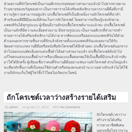
นำผลงานที่ถักโครเชต์เป็นงานอดิเรกบรรจุห่ออย่างสวยงามแล้วนำไปฝากขายตาม
ร้านขายของขวัญของฝาก เป็นการหารายได้เสริมหลังเลิกงานจากงานฝีมือที่เรามี
ความรู้ความสามารถอยู่แล้ว ปกเสื้อโครเชต์ก็เป็นอีกหนึ่งงานถักโครเชต์ที่น่าทำ
สำหรับคนที่มีฝีมือและมีทักษะในการถักโครเชต์ โดยสามารถเรียนรู้และถักตาม
แพทเทิร์นได้ทุกรูปแบบ ผู้เขียนมีงานถักปกเสื้อโครเชต์มาแนะนำค่ะ ปกเสื้อโครเชต์
เป็นงานถักที่มีความละเอียดสวยงาม มีหลายรูปแบบ เป็นงานอดิเรกที่สามารถทำ
ขายหารายได้เสริมหลังเลิกงานได้ง่าย หากคิดแบบหรือออกแบบแพทเทิร์นได้ด้วย
ตัวเองนอกจากขายชิ้นงานที่ถักแล้วยังขายทั้งแบบแพทเทิร์นและผลงานให้กับ
นิตยสารประเภทงานฝีมือหรือหนังสือถักโครเชต์ได้อีกด้วยค่ะ ปกเสื้อโครเชต์นอกจาก
นำไปออกแบบตัดเย็บตกแต่งเสื้อผ้าได้อย่างสวยงามแล้ว ปกเสื้อโครเชต์ยังนำไป
แก้ไขตกแต่งแบบเสื้อผ้าเก่าหรือเปลี่ยนแบบเสื้อคอกลมให้เป็นเสื้อที่มีปกแล้วนำกลับ
มาใส่ได้อีกครั้ง ผู้เขียนเชื่อว่าคนที่รักงานฝีมืออย่างเช่นงานถักโครเชต์ ส่วนใหญ่แล้ว
จะเลือกถักชิ้นงานที่เป็นของใช้ส่วนตัวหรือของตกแต่งบ้าน บางอย่างถักแล้วไม่ได้ใช้
งานก็มักจะเก็บใส่ตู้โชว์ทิ้งไว้โดยไม่เกิดประโยชน์
ถักโครเชต์เวลาว่างสร้างรายได้เสริม
By
admin
กรกฎาคม 21, 2014
With
No Comments
Array
ถักโครเชต์เวลาว่าง
สร้างรายได้เสริม
การหาอาชีพพิเศษ
นอกเหนือไปจากงาน