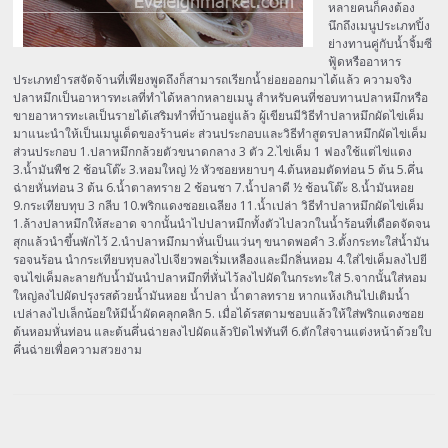
หลายคนก็คงต้อง
นึกถึงเมนูประเภทปิ้ง
ย่างทานคู่กับน้ำจิ้มซี
ฟู้ดหรืออาหาร
ประเภทยำรสจัดจ้านที่เพียงพูดถึงก็สามารถเรียกน้ำย่อยออกมาได้แล้ว ความจริง
ปลาหมึกเป็นอาหารทะเลที่ทำได้หลากหลายเมนู สำหรับคนที่ชอบทานปลาหมึกหรือ
ขายอาหารทะเลเป็นรายได้เสริมทำที่บ้านอยู่แล้ว ผู้เขียนมีวิธีทำปลาหมึกผัดไข่เค็ม
มาแนะนำให้เป็นเมนูเด็ดของร้านค่ะ ส่วนประกอบและวิธีทำสูตรปลาหมึกผัดไข่เค็ม
ส่วนประกอบ 1.ปลาหมึกกล้วยตัวขนาดกลาง 3 ตัว 2.ไข่เค็ม 1 ฟองใช้แต่ไข่แดง
3.น้ำมันพืช 2 ช้อนโต๊ะ 3.หอมใหญ่ ½ หัวซอยหยาบๆ 4.ต้นหอมตัดท่อน 5 ต้น 5.คึ่น
ฉ่ายหั่นท่อน 3 ต้น 6.น้ำตาลทราย 2 ช้อนชา 7.น้ำปลาดี ½ ช้อนโต๊ะ 8.น้ำมันหอย
9.กระเทียบทุบ 3 กลีบ 10.พริกแดงซอยเฉลียง 11.น้ำเปล่า วิธีทำปลาหมึกผัดไข่เค็ม
1.ล้างปลาหมึกให้สะอาด จากนั้นนำไปปลาหมึกทั้งตัวไปลวกในน้ำร้อนที่เดือดจัดจน
สุกแล้วนำขึ้นพักไว้ 2.นำปลาหมึกมาหั่นเป็นแว่นๆ ขนาดพอคำ 3.ตั้งกระทะใส่น้ำมัน
รอจนร้อน นำกระเทียบทุบลงไปเจียวพอเริ่มเหลืองและมีกลิ่นหอม 4.ใส่ไข่เค็มลงไปยี
จนไข่เค็มละลายกับน้ำมันนำปลาหมึกที่หั่นไว้ลงไปผัดในกระทะใส่ 5.จากนั้นใส่หอม
ใหญ่ลงไปผัดปรุงรสด้วยน้ำมันหอย น้ำปลา น้ำตาลทราย หากแห้งเกินไปเติมน้ำ
เปล่าลงไปเล็กน้อยให้มีน้ำผัดคลุกคลิก 5. เมื่อได้รสตามชอบแล้วให้ใส่พริกแดงซอย
ต้นหอมหั่นท่อน และต้นคึ่นฉ่ายลงไปผัดแล้วปิดไฟทันที 6.ตักใส่จานแต่งหน้าด้วยใบ
คึ่นฉ่ายเพื่อความสวยงาม