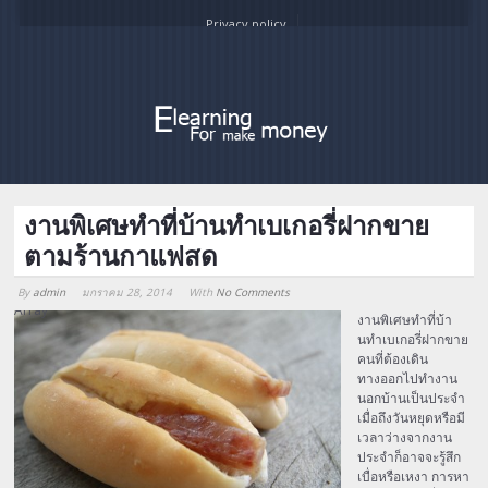
Privacy policy
งานพิเศษทำที่บ้านทำเบเกอรี่ฝากขาย
ตามร้านกาแฟสด
By
admin
มกราคม 28, 2014
With
No Comments
Array
งานพิเศษทำที่บ้า
นทำเบเกอรี่ฝากขาย
คนที่ต้องเดิน
ทางออกไปทำงาน
นอกบ้านเป็นประจำ
เมื่อถึงวันหยุดหรือมี
เวลาว่างจากงาน
ประจำก็อาจจะรู้สึก
เบื่อหรือเหงา การหา