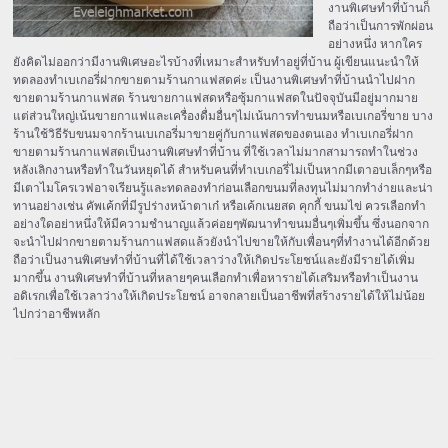
งานพิเศษทำที่บ้านก็
ถือว่าเป็นการพักผ่อน
อย่างหนึ่ง หากใคร
ยังคิดไม่ออกว่ามีงานพิเศษอะไรบ้างที่เหมาะสำหรับทำอยู่ที่บ้าน ผู้เขียนแนะนำให้
ทดลองทำเบเกอรี่ฝากขายตามร้านกาแฟสดค่ะ เป็นงานพิเศษทำที่บ้านนำไปฝาก
ขายตามร้านกาแฟสด ร้านขายกาแฟสดหรือซุ้มกาแฟสดในปัจจุบันมีอยู่มากมาย
แต่ส่วนใหญ่เน้นขายกาแฟและเครื่องดื่มอื่นๆไม่เน้นการทำขนมหรือเบเกอรี่ขาย บาง
ร้านใช้วิธีรับขนมจากร้านเบเกอรี่มาขายคู่กับกาแฟสดของตนเอง ทำเบเกอรี่ฝาก
ขายตามร้านกาแฟสดเป็นงานพิเศษทำที่บ้าน ที่ใช้เวลาไม่มากสามารถทำในช่วง
หลังเลิกงานหรือทำในวันหยุดได้ สำหรับคนที่ทำเบเกอรี่ไม่เป็นหากมีเตาอบเล็กๆหรือ
มีเตาไมโครเวฟอาจเรียนรู้และทดลองทำก่อนเลือกขนมที่ลงทุนไม่มากทำง่ายและน่า
ทานอย่างเช่น คัพเค้กที่มีรูปร่างหน้าตาเก๋ หรือเค้กเนยสด คุกกี้ ขนมไข่ ควรเลือกทำ
อย่างใดอย่าหนึ่งให้มีความชำนาญแล้วค่อยๆพัฒนาทำขนมอื่นๆเพิ่มขึ้น ซึ่งนอกจาก
จะนำไปฝากขายตามร้านกาแฟสดแล้วยังนำไปขายให้กับเพื่อนๆที่ทำงานได้อีกด้วย
ถือว่าเป็นงานพิเศษทำที่บ้านที่ได้ใช้เวลาว่างให้เกิดประโยชน์และยังมีรายได้เพิ่ม
มากขึ้น งานพิเศษทำที่บ้านที่หลายๆคนเลือกทำเพื่อหารายได้เสริมหรือทำเป็นงาน
อดิเรกเพื่อใช้เวลาว่างให้เกิดประโยชน์ อาจกลายเป็นอาชีพที่สร้างรายได้ให้ไม่น้อย
ไปกว่าอาชีพหลัก