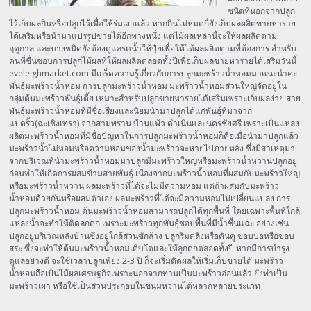
ชนิดที่นอกจากปลูก
ไว้เก็บผลกินหรือปลูกไว้เพื่อให้ร่มเงาแล้ว หากกินไม่หมดก็ยังเก็บผลผลิตขายหาราย
ได้เสริมหรือนำมาแปรรูปขายได้อีกทางหนึ่ง แต่ไม้ผลเหล่านี้จะให้ผลผลิตตาม
ฤดูกาล และบางชนิดยังต้องดูแลรดน้ำให้ปุ๋ยเพื่อให้ได้ผลผลิตตามที่ต้องการ สำหรับ
คนที่ชื่นชอบการปลูกไม้ผลที่ให้ผลผลิตตลอดทั้งปีเพื่อเก็บผลขายหารายได้เสริมวันนี้
eveleighmarket.com มีเกร็ดความรู้เกี่ยวกับการปลูกมะพร้าวน้ำหอมมาแนะนำค่ะ
พันธุ์มะพร้าวน้ำหอม การปลูกมะพร้าวน้ำหอม มะพร้าวน้ำหอมส่วนใหญ่จัดอยู่ใน
กลุ่มต้นมะพร้าวพันธุ์เตี้ย เหมาะสำหรับปลูกขายหารายได้เสริมเพราะเก็บผลง่าย สาย
พันธุ์มะพร้าวน้ำหอมที่มีชื่อเสียงและนิยมนำมาปลูกได้แก่พันธุ์ที่มาจาก
แปดริ้ว(ฉะเชิงเทรา) จากสามพราน บ้านแพ้ว ดำเนินและนครชัยศรี เพราะเป็นแหล่ง
ผลิตมะพร้าวน้ำหอมที่มีชื่อปัญหาในการปลูกมะพร้าวน้ำหอมก็คือเมื่อนำมาปลูกแล้ว
มะพร้าวน้ำไม่หอมหรือความหอมของน้ำมะพร้าวจะหายไปภายหลัง ซึ่งมีสาเหตุมา
จากบริเวณที่นำมะพร้าวน้ำหอมมาปลูกมีมะพร้าวใหญ่หรือมะพร้าวน้ำหวานปลูกอยู่
ก่อนทำให้เกิดการผสมข้ามสายพันธุ์ เนื่องจากมะพร้าวน้ำหอมที่ผสมกับมะพร้าวใหญ่
หรือมะพร้าวน้ำหวาน ผลมะพร้าวที่ได้จะไม่มีความหอม แต่ถ้าผสมกับมะพร้าว
น้ำหอมด้วยกันหรือผสมตัวเอง ผลมะพร้าวที่ได้จะมีความหอมไม่เปลี่ยนแปลง การ
ปลูกมะพร้าวน้ำหอม ต้นมะพร้าวน้ำหอมสามารถปลูกได้ทุกพื้นที่ โดยเฉพาะพื้นที่ใกล้
แหล่งน้ำจะทำให้ติดลกดก เพราะมะพร้าวทุกพันธุ์ชอบพื้นที่มีน้ำชื้นแฉะ อย่างเช่น
ปลูกอยู่บริเวณหลังบ้านซึ่งอยู่ใกล้ส่วนซักล้าง ปลูกริมตลิ่งหรือคันคู ขอบบ่อหรือขอบ
สระ ซึ่งจะทำให้ต้นมะพร้าวน้ำหอมเติบโตและให้ลูกดกตลอดทั้งปี หากมีการบำรุง
ดูแลอย่างดี จะใช้เวลาปลูกเพียง 2-3 ปี ก็จะเริ่มติดผลให้เริ่มเก็บขายได้ มะพร้าว
น้ำหอมถือเป็นไม้ผลเศรษฐกิจเพราะนอกจากทานเป็นมะพร้าวอ่อนแล้ว ยังทำเป็น
มะพร้าวเผา หรือใช้เป็นส่วนประกอบในขนมหวานได้หลากหลายประเภท