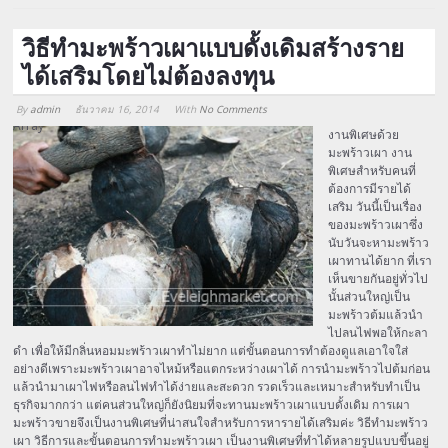
วิธีทำมะพร้าวเผาแบบดั้งเดิมสร้างราย
ได้เสริมโดยไม่ต้องลงทุน
By
admin
ธันวาคม 16, 2014
With
No Comments
Array
งานพิเศษด้วย
มะพร้าวเผา งาน
พิเศษสำหรับคนที่
ต้องการมีรายได้
เสริม วันนี้เป็นเรื่อง
ของมะพร้าวเผาซึ่ง
นับวันจะหามะพร้าว
เผาทานได้ยาก ที่เรา
เห็นขายกันอยู่ทั่วไป
นั้นส่วนใหญ่เป็น
มะพร้าวต้มแล้วนำ
ไปลนไฟพอให้กะลา
ดำ เพื่อให้มีกลิ่นหอมมะพร้าวเผาทำไม่ยาก แต่ขั้นตอนการทำต้องดูแลเอาใจใส่
อย่างดีเพราะมะพร้าวเผาอาจไหม้หรือแตกระหว่างเผาได้ การนำมะพร้าวไปต้มก่อน
แล้วนำมาเผาไฟหรือลนไฟทำได้ง่ายและสะดวก รวดเร็วและเหมาะสำหรับทำเป็น
ธุรกิจมากกว่า แต่คนส่วนใหญ่ก็ยังนิยมที่จะทานมะพร้าวเผาแบบดั้งเดิม การเผา
มะพร้าวขายจึงเป็นงานพิเศษที่น่าสนใจสำหรับการหารายได้เสริมค่ะ วิธีทำมะพร้าว
เผา วิธีการและขั้นตอนการทำมะพร้าวเผา เป็นงานพิเศษที่ทำได้หลายรูปแบบขึ้นอยู่