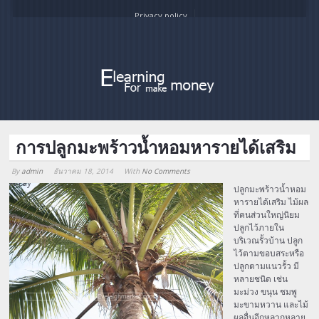
Privacy policy
การปลูกมะพร้าวน้ำหอมหารายได้เสริม
By
admin
ธันวาคม 18, 2014
With
No Comments
Array
ปลูกมะพร้าวน้ำหอม
หารายได้เสริม ไม้ผล
ที่คนส่วนใหญ่นิยม
ปลูกไว้ภายใน
บริเวณรั้วบ้าน ปลูก
ไว้ตามขอบสระหรือ
ปลูกตามแนวรั้ว มี
หลายชนิด เช่น
มะม่วง ขนุน ชมพู
มะขามหวาน และไม้
ผลอื่นอีกหลากหลาย