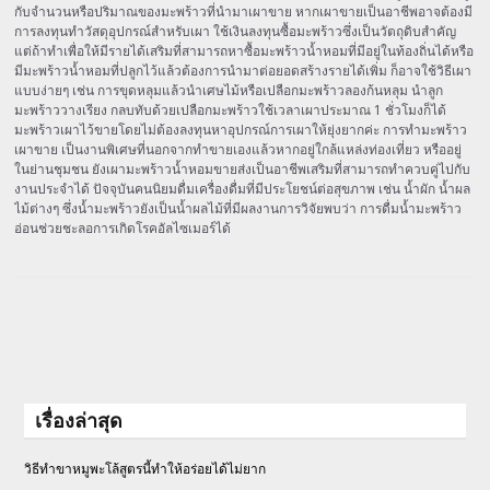
กับจำนวนหรือปริมาณของมะพร้าวที่นำมาเผาขาย หากเผาขายเป็นอาชีพอาจต้องมี
การลงทุนทำวัสดุอุปกรณ์สำหรับเผา ใช้เงินลงทุนซื้อมะพร้าวซึ่งเป็นวัตถุดิบสำคัญ
แต่ถ้าทำเพื่อให้มีรายได้เสริมที่สามารถหาซื้อมะพร้าวน้ำหอมที่มีอยู่ในท้องถิ่นได้หรือ
มีมะพร้าวน้ำหอมที่ปลูกไว้แล้วต้องการนำมาต่อยอดสร้างรายได้เพิ่ม ก็อาจใช้วิธีเผา
แบบง่ายๆ เช่น การขุดหลุมแล้วนำเศษไม้หรือเปลือกมะพร้าวลองก้นหลุม นำลูก
มะพร้าววางเรียง กลบทับด้วยเปลือกมะพร้าวใช้เวลาเผาประมาณ 1 ชั่วโมงก็ได้
มะพร้าวเผาไว้ขายโดยไม่ต้องลงทุนหาอุปกรณ์การเผาให้ยุ่งยากค่ะ การทำมะพร้าว
เผาขาย เป็นงานพิเศษที่นอกจากทำขายเองแล้วหากอยู่ใกล้แหล่งท่องเที่ยว หรืออยู่
ในย่านชุมชน ยังเผามะพร้าวน้ำหอมขายส่งเป็นอาชีพเสริมที่สามารถทำควบคู่ไปกับ
งานประจำได้ ปัจจุบันคนนิยมดื่มเครื่องดื่มที่มีประโยชน์ต่อสุขภาพ เช่น น้ำผัก น้ำผล
ไม้ต่างๆ ซึ่งน้ำมะพร้าวยังเป็นน้ำผลไม้ที่มีผลงานการวิจัยพบว่า การดื่มน้ำมะพร้าว
อ่อนช่วยชะลอการเกิดโรคอัลไซเมอร์ได้
เรื่องล่าสุด
วิธีทำขาหมูพะโล้สูตรนี้ทำให้อร่อยได้ไม่ยาก