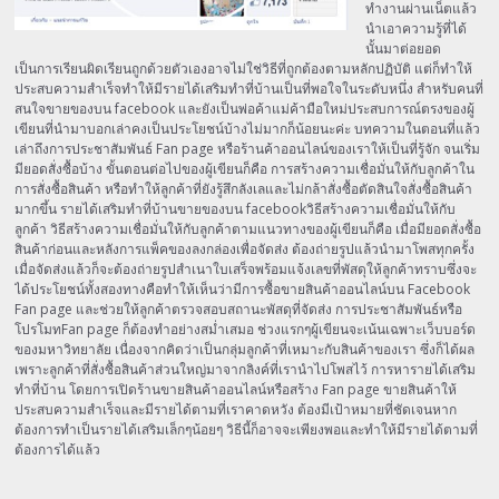
ทำงานผ่านเน็ตแล้ว
นำเอาความรู้ที่ได้
นั้นมาต่อยอด
เป็นการเรียนผิดเรียนถูกด้วยตัวเองอาจไม่ใช่วิธีที่ถูกต้องตามหลักปฏิบัติ แต่ก็ทำให้
ประสบความสำเร็จทำให้มีรายได้เสริมทำที่บ้านเป็นที่พอใจในระดับหนึ่ง สำหรับคนที่
สนใจขายของบน facebook และยังเป็นพ่อค้าแม่ค้ามือใหม่ประสบการณ์ตรงของผู้
เขียนที่นำมาบอกเล่าคงเป็นประโยชน์บ้างไม่มากก็น้อยนะค่ะ บทความในตอนที่แล้ว
เล่าถึงการประชาสัมพันธ์ Fan page หรือร้านค้าออนไลน์ของเราให้เป็นที่รู้จัก จนเริ่ม
มียอดสั่งซื้อบ้าง ขั้นตอนต่อไปของผู้เขียนก็คือ การสร้างความเชื่อมั่นให้กับลูกค้าใน
การสั่งซื้อสินค้า หรือทำให้ลูกค้าที่ยังรู้สึกลังเลและไม่กล้าสั่งซื้อตัดสินใจสั่งซื้อสินค้า
มากขึ้น รายได้เสริมทำที่บ้านขายของบน facebookวิธีสร้างความเชื่อมั่นให้กับ
ลูกค้า วิธีสร้างความเชื่อมั่นให้กับลูกค้าตามแนวทางของผู้เขียนก็คือ เมื่อมียอดสั่งซื้อ
สินค้าก่อนและหลังการแพ็คของลงกล่องเพื่อจัดส่ง ต้องถ่ายรูปแล้วนำมาโพสทุกครั้ง
เมื่อจัดส่งแล้วก็จะต้องถ่ายรูปสำเนาใบเสร็จพร้อมแจ้งเลขที่พัสดุให้ลูกค้าทราบซึ่งจะ
ได้ประโยชน์ทั้งสองทางคือทำให้เห็นว่ามีการซื้อขายสินค้าออนไลน์บน Facebook
Fan page และช่วยให้ลูกค้าตรวจสอบสถานะพัสดุที่จัดส่ง การประชาสัมพันธ์หรือ
โปรโมทFan page ก็ต้องทำอย่างสม่ำเสมอ ช่วงแรกๆผู้เขียนจะเน้นเฉพาะเว็บบอร์ด
ของมหาวิทยาลัย เนื่องจากคิดว่าเป็นกลุ่มลูกค้าที่เหมาะกับสินค้าของเรา ซึ่งก็ได้ผล
เพราะลูกค้าที่สั่งซื้อสินค้าส่วนใหญ่มาจากลิงค์ที่เรานำไปโพสไว้ การหารายได้เสริม
ทำที่บ้าน โดยการเปิดร้านขายสินค้าออนไลน์หรือสร้าง Fan page ขายสินค้าให้
ประสบความสำเร็จและมีรายได้ตามที่เราคาดหวัง ต้องมีเป้าหมายที่ชัดเจนหาก
ต้องการทำเป็นรายได้เสริมเล็กๆน้อยๆ วิธีนี้ก็อาจจะเพียงพอและทำให้มีรายได้ตามที่
ต้องการได้แล้ว