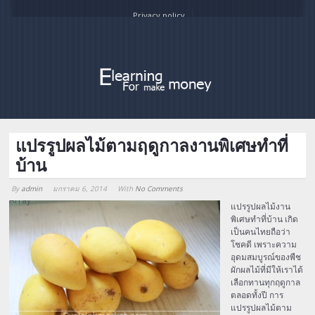
Privacy policy
แปรรูปผลไม้ตามฤดูกาลงานพิเศษทำที่
บ้าน
By
admin
มกราคม 6, 2014
With
No Comments
Array
แปรรูปผลไม้งาน
พิเศษทำที่บ้าน เกิด
เป็นคนไทยถือว่า
โชคดี เพราะความ
อุดมสมบูรณ์ของพืช
ผักผลไม้ที่มีให้เราได้
เลือกทานทุกฤดูกาล
ตลอดทั้งปี การ
แปรรูปผลไม้ตาม