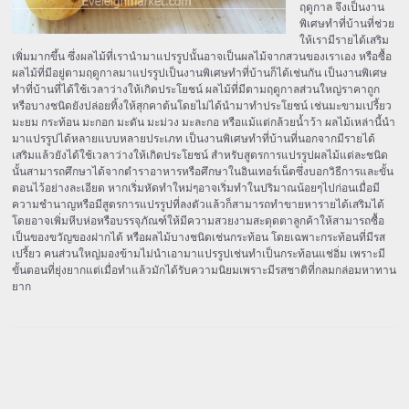
ฤดูกาล จึงเป็นงาน
พิเศษทำที่บ้านที่ช่วย
ให้เรามีรายได้เสริม
เพิ่มมากขึ้น ซึ่งผลไม้ที่เรานำมาแปรรูปนั้นอาจเป็นผลไม้จากสวนของเราเอง หรือซื้อ
ผลไม้ที่มีอยู่ตามฤดูกาลมาแปรรูปเป็นงานพิเศษทำที่บ้านก็ได้เช่นกัน เป็นงานพิเศษ
ทำที่บ้านที่ได้ใช้เวลาว่างให้เกิดประโยชน์ ผลไม้ที่มีตามฤดูกาลส่วนใหญ่ราคาถูก
หรือบางชนิดยังปล่อยทิ้งให้สุกคาต้นโดยไม่ได้นำมาทำประโยชน์ เช่นมะขามเปรี้ยว
มะยม กระท้อน มะกอก มะดัน มะม่วง มะละกอ หรือแม้แต่กล้วยน้ำว้า ผลไม้เหล่านี้นำ
มาแปรรูปได้หลายแบบหลายประเภท เป็นงานพิเศษทำที่บ้านที่นอกจากมีรายได้
เสริมแล้วยังได้ใช้เวลาว่างให้เกิดประโยชน์ สำหรับสูตรการแปรรูปผลไม้แต่ละชนิด
นั้นสามารถศึกษาได้จากตำราอาหารหรือศึกษาในอินเทอร์เน็ตซึ่งบอกวิธีการและขั้น
ตอนไว้อย่างละเอียด หากเริ่มหัดทำใหม่ๆอาจเริ่มทำในปริมาณน้อยๆไปก่อนเมื่อมี
ความชำนาญหรือมีสูตรการแปรรูปที่ลงตัวแล้วก็สามารถทำขายหารายได้เสริมได้
โดยอาจเพิ่มหีบห่อหรือบรรจุภัณฑ์ให้มีความสวยงามสะดุดตาลูกค้าให้สามารถซื้อ
เป็นของขวัญของฝากได้ หรือผลไม้บางชนิดเช่นกระท้อน โดยเฉพาะกระท้อนที่มีรส
เปรี้ยว คนส่วนใหญ่มองข้ามไม่นำเอามาแปรรูปเช่นทำเป็นกระท้อนแช่อิ่ม เพราะมี
ขั้นตอนที่ยุ่งยากแต่เมื่อทำแล้วมักได้รับความนิยมเพราะมีรสชาติที่กลมกล่อมหาทาน
ยาก