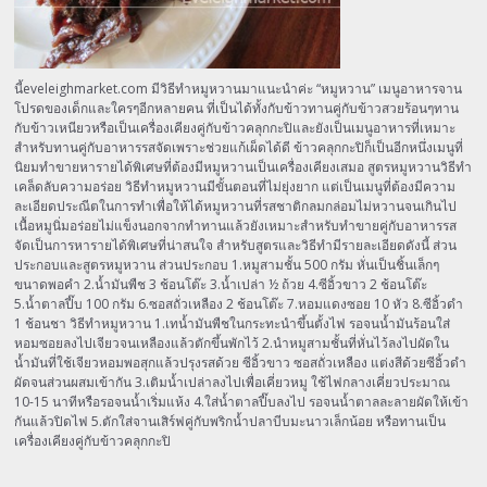
นี้eveleighmarket.com มีวิธีทำหมูหวานมาแนะนำค่ะ “หมูหวาน” เมนูอาหารจาน
โปรดของเด็กและใครๆอีกหลายคน ที่เป็นได้ทั้งกับข้าวทานคู่กับข้าวสวยร้อนๆทาน
กับข้าวเหนียวหรือเป็นเครื่องเคียงคู่กับข้าวคลุกกะปิและยังเป็นเมนูอาหารที่เหมาะ
สำหรับทานคู่กับอาหารรสจัดเพราะช่วยแก้เผ็ดได้ดี ข้าวคลุกกะปิก็เป็นอีกหนึ่งเมนูที่
นิยมทำขายหารายได้พิเศษที่ต้องมีหมูหวานเป็นเครื่องเคียงเสมอ สูตรหมูหวานวิธีทำ
เคล็ดลับความอร่อย วิธีทำหมูหวานมีขั้นตอนที่ไม่ยุ่งยาก แต่เป็นเมนูที่ต้องมีความ
ละเอียดประณีตในการทำเพื่อให้ได้หมูหวานที่รสชาติกลมกล่อมไม่หวานจนเกินไป
เนื้อหมูนิ่มอร่อยไม่แข็งนอกจากทำทานแล้วยังเหมาะสำหรับทำขายคู่กับอาหารรส
จัดเป็นการหารายได้พิเศษที่น่าสนใจ สำหรับสูตรและวิธีทำมีรายละเอียดดังนี้ ส่วน
ประกอบและสูตรหมูหวาน ส่วนประกอบ 1.หมูสามชั้น 500 กรัม หั่นเป็นชิ้นเล็กๆ
ขนาดพอคำ 2.น้ำมันพืช 3 ช้อนโต๊ะ 3.น้ำเปล่า ½ ถ้วย 4.ซีอิ้วขาว 2 ช้อนโต๊ะ
5.น้ำตาลปี๊บ 100 กรัม 6.ซอสถั่วเหลือง 2 ช้อนโต๊ะ 7.หอมแดงซอย 10 หัว 8.ซีอิ้วดำ
1 ช้อนชา วิธีทำหมูหวาน 1.เทน้ำมันพืชในกระทะนำขึ้นตั้งไฟ รอจนน้ำมันร้อนใส่
หอมซอยลงไปเจียวจนเหลืองแล้วตักขึ้นพักไว้ 2.นำหมูสามชั้นที่หั่นไว้ลงไปผัดใน
น้ำมันที่ใช้เจียวหอมพอสุกแล้วปรุงรสด้วย ซีอิ้วขาว ซอสถั่วเหลือง แต่งสีด้วยซีอิ้วดำ
ผัดจนส่วนผสมเข้ากัน 3.เติมน้ำเปล่าลงไปเพื่อเคี่ยวหมู ใช้ไฟกลางเคี่ยวประมาณ
10-15 นาทีหรือรอจนน้ำเริ่มแห้ง 4.ใส่น้ำตาลปี๊บลงไป รอจนน้ำตาลละลายผัดให้เข้า
กันแล้วปิดไฟ 5.ตักใส่จานเสิร์ฟคู่กับพริกน้ำปลาบีบมะนาวเล็กน้อย หรือทานเป็น
เครื่องเคียงคู่กับข้าวคลุกกะปิ