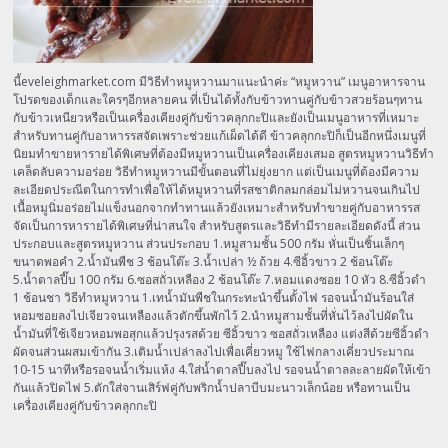
นี้eveleighmarket.com มีวิธีทำหมูหวานมาแนะนำค่ะ “หมูหวาน” เมนูอาหารจาน
โปรดของเด็กและใครๆอีกหลายคน ที่เป็นได้ทั้งกับข้าวทานคู่กับข้าวสวยร้อนๆทาน
กับข้าวเหนียวหรือเป็นเครื่องเคียงคู่กับข้าวคลุกกะปิและยังเป็นเมนูอาหารที่เหมาะ
สำหรับทานคู่กับอาหารรสจัดเพราะช่วยแก้เผ็ดได้ดี ข้าวคลุกกะปิก็เป็นอีกหนึ่งเมนูที่
นิยมทำขายหารายได้พิเศษที่ต้องมีหมูหวานเป็นเครื่องเคียงเสมอ สูตรหมูหวานวิธีทำ
เคล็ดลับความอร่อย วิธีทำหมูหวานมีขั้นตอนที่ไม่ยุ่งยาก แต่เป็นเมนูที่ต้องมีความ
ละเอียดประณีตในการทำเพื่อให้ได้หมูหวานที่รสชาติกลมกล่อมไม่หวานจนเกินไป
เนื้อหมูนิ่มอร่อยไม่แข็งนอกจากทำทานแล้วยังเหมาะสำหรับทำขายคู่กับอาหารรส
จัดเป็นการหารายได้พิเศษที่น่าสนใจ สำหรับสูตรและวิธีทำมีรายละเอียดดังนี้ ส่วน
ประกอบและสูตรหมูหวาน ส่วนประกอบ 1.หมูสามชั้น 500 กรัม หั่นเป็นชิ้นเล็กๆ
ขนาดพอคำ 2.น้ำมันพืช 3 ช้อนโต๊ะ 3.น้ำเปล่า ½ ถ้วย 4.ซีอิ้วขาว 2 ช้อนโต๊ะ
5.น้ำตาลปี๊บ 100 กรัม 6.ซอสถั่วเหลือง 2 ช้อนโต๊ะ 7.หอมแดงซอย 10 หัว 8.ซีอิ้วดำ
1 ช้อนชา วิธีทำหมูหวาน 1.เทน้ำมันพืชในกระทะนำขึ้นตั้งไฟ รอจนน้ำมันร้อนใส่
หอมซอยลงไปเจียวจนเหลืองแล้วตักขึ้นพักไว้ 2.นำหมูสามชั้นที่หั่นไว้ลงไปผัดใน
น้ำมันที่ใช้เจียวหอมพอสุกแล้วปรุงรสด้วย ซีอิ้วขาว ซอสถั่วเหลือง แต่งสีด้วยซีอิ้วดำ
ผัดจนส่วนผสมเข้ากัน 3.เติมน้ำเปล่าลงไปเพื่อเคี่ยวหมู ใช้ไฟกลางเคี่ยวประมาณ
10-15 นาทีหรือรอจนน้ำเริ่มแห้ง 4.ใส่น้ำตาลปี๊บลงไป รอจนน้ำตาลละลายผัดให้เข้า
กันแล้วปิดไฟ 5.ตักใส่จานเสิร์ฟคู่กับพริกน้ำปลาบีบมะนาวเล็กน้อย หรือทานเป็น
เครื่องเคียงคู่กับข้าวคลุกกะปิ