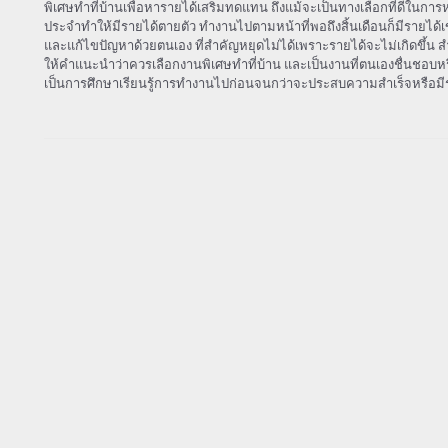
พิเศษทำที่บ้านเพื่อหารายได้เสริมทดแทน ถึงแม้จะเป็นทางเลือกที่ดีในการ
ประจำทำให้มีรายได้ตายตัว ทำงานไปตามหน้าที่พอถึงสิ้นเดือนก็มีรายได้
และแก้ไขปัญหาด้วยตนเอง ที่สำคัญหยุดไม่ได้เพราะรายได้จะไม่เกิดขึ้น สำ
ให้คำแนะนำว่าควรเลือกงานพิเศษทำที่บ้าน และเป็นงานที่ตนเองชื่นชอบหรื
เป็นการศึกษาเรียนรู้การทำงานไปก่อนจนกว่าจะประสบความสำเร็จหรือม