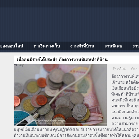
ของออนไลน์
หาเงินทางเว็บ
งานทําที่บ้าน
งานพิเศษ
งา
เมื่อคนมีรายได้ประจำ ต้องการงานพิเศษทำที่บ้าน
Array
By
admin
ธันวา
ต้องการงานพิเศ
เจ้านาย หรือต้อ
เงินเดือนหรือ
พิเศษทำที่บ้าน
คนหนึ่งที่เคยคิ
จากการเป็นมนุษย
แนวคิดและคำแนะ
ตามความรู้ความ
ความสามารถของแ
มนุษย์เงินเดือนมาก่อน คุณปฏิวัติซึ่งเคยรับราชการมาก่อนได้ให้แนวคิดว
ทำงานที่เป็นระบบชัดเจน มีการสั่งงานตามลำดับชั้นซึ่งอาจทำให้หลายๆค