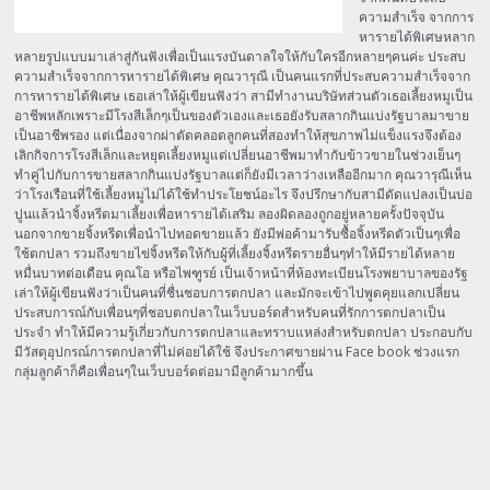
ความสำเร็จ จากการ
หารายได้พิเศษหลาก
หลายรูปแบบมาเล่าสู่กันฟังเพื่อเป็นแรงบันดาลใจให้กับใครอีกหลายๆคนค่ะ ประสบ
ความสำเร็จจากการหารายได้พิเศษ คุณวารุณี เป็นคนแรกที่ประสบความสำเร็จจาก
การหารายได้พิเศษ เธอเล่าให้ผู้เขียนฟังว่า สามีทำงานบริษัทส่วนตัวเธอเลี้ยงหมูเป็น
อาชีพหลักเพราะมีโรงสีเล็กๆเป็นของตัวเองและเธอยังรับสลากกินแบ่งรัฐบาลมาขาย
เป็นอาชีพรอง แต่เนื่องจากผ่าตัดคลอดลูกคนที่สองทำให้สุขภาพไม่แข็งแรงจึงต้อง
เลิกกิจการโรงสีเล็กและหยุดเลี้ยงหมูแต่เปลี่ยนอาชีพมาทำกับข้าวขายในช่วงเย็นๆ
ทำคู่ไปกับการขายสลากกินแบ่งรัฐบาลแต่ก็ยังมีเวลาว่างเหลืออีกมาก คุณวารุณีเห็น
ว่าโรงเรือนที่ใช้เลี้ยงหมูไม่ได้ใช้ทำประโยชน์อะไร จึงปรึกษากับสามีดัดแปลงเป็นบ่อ
ปูนแล้วนำจิ้งหรีดมาเลี้ยงเพื่อหารายได้เสริม ลองผิดลองถูกอยู่หลายครั้งปัจจุบัน
นอกจากขายจิ้งหรีดเพื่อนำไปทอดขายแล้ว ยังมีพ่อค้ามารับซื้อจิ้งหรีดตัวเป็นๆเพื่อ
ใช้ตกปลา รวมถึงขายไข่จิ้งหรีดให้กับผู้ที่เลี้ยงจิ้งหรีดรายอื่นๆทำให้มีรายได้หลาย
หมื่นบาทต่อเดือน คุณโอ หรือไพฑูรย์ เป็นเจ้าหน้าที่ห้องทะเบียนโรงพยาบาลของรัฐ
เล่าให้ผู้เขียนฟังว่าเป็นคนที่ชื่นชอบการตกปลา และมักจะเข้าไปพูดคุยแลกเปลี่ยน
ประสบการณ์กับเพื่อนๆที่ชอบตกปลาในเว็บบอร์ดสำหรับคนที่รักการตกปลาเป็น
ประจำ ทำให้มีความรู้เกี่ยวกับการตกปลาและทราบแหล่งสำหรับตกปลา ประกอบกับ
มีวัสดุอุปกรณ์การตกปลาที่ไม่ค่อยได้ใช้ จึงประกาศขายผ่าน Face book ช่วงแรก
กลุ่มลูกค้าก็คือเพื่อนๆในเว็บบอร์ดต่อมามีลูกค้ามากขึ้น