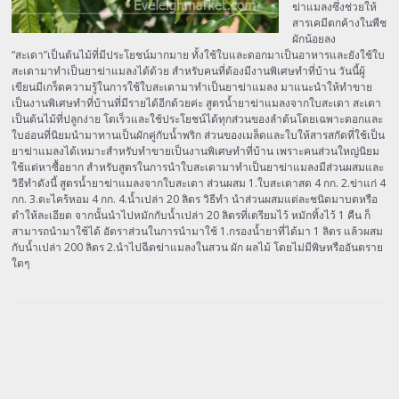
ฆ่าแมลงซึ่งช่วยให้
สารเคมีตกค้างในพืช
ผักน้อยลง
“สะเดา”เป็นต้นไม้ที่มีประโยชน์มากมาย ทั้งใช้ใบและดอกมาเป็นอาหารและยังใช้ใบ
สะเดามาทำเป็นยาฆ่าแมลงได้ด้วย สำหรับคนที่ต้องมีงานพิเศษทำที่บ้าน วันนี้ผู้
เขียนมีเกร็ดความรู้ในการใช้ใบสะเดามาทำเป็นยาฆ่าแมลง มาแนะนำให้ทำขาย
เป็นงานพิเศษทำที่บ้านที่มีรายได้อีกด้วยค่ะ สูตรน้ำยาฆ่าแมลงจากใบสะเดา สะเดา
เป็นต้นไม้ที่ปลูกง่าย โตเร็วและใช้ประโยชน์ได้ทุกส่วนของลำต้นโดยเฉพาะดอกและ
ใบอ่อนที่นิยมนำมาทานเป็นผักคู่กับน้ำพริก ส่วนของเมล็ดและใบให้สารสกัดที่ใช้เป็น
ยาฆ่าแมลงได้เหมาะสำหรับทำขายเป็นงานพิเศษทำที่บ้าน เพราะคนส่วนใหญ่นิยม
ใช้แต่หาซื้อยาก สำหรับสูตรในการนำใบสะเดามาทำเป็นยาฆ่าแมลงมีส่วนผสมและ
วิธีทำดังนี้ สูตรน้ำยาฆ่าแมลงจากใบสะเดา ส่วนผสม 1.ใบสะเดาสด 4 กก. 2.ข่าแก่ 4
กก. 3.ตะไคร้หอม 4 กก. 4.น้ำเปล่า 20 ลิตร วิธีทำ นำส่วนผสมแต่ละชนิดมาบดหรือ
ตำให้ละเอียด จากนั้นนำไปหมักกับน้ำเปล่า 20 ลิตรที่เตรียมไว้ หมักทิ้งไว้ 1 คืน ก็
สามารถนำมาใช้ได้ อัตราส่วนในการนำมาใช้ 1.กรองน้ำยาที่ได้มา 1 ลิตร แล้วผสม
กับน้ำเปล่า 200 ลิตร 2.นำไปฉีดฆ่าแมลงในสวน ผัก ผลไม้ โดยไม่มีพิษหรืออันตราย
ใดๆ