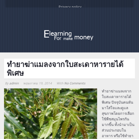
Privacy policy
ทำยาฆ่าแมลงจากใบสะเดาหารายได้
พิเศษ
By
admin
พฤษภาคม 19, 2014
With
No Comments
Array
ทำยาฆ่าแมลงจาก
ใบสะเดาหารายได้
พิเศษ ปัจจุบันคนหัน
มาใส่ใจและดูแล
สุขภาพโดยการเลือก
ใช้พืชสมุนไพรกัน
มากขึ้น ทั้งนำมาเป็น
ส่วนประกอบใน
อาหาร หรือใช้ทำยา